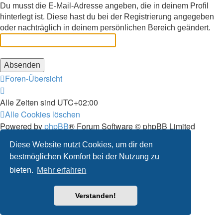
Du musst die E-Mail-Adresse angeben, die in deinem Profil
hinterlegt ist. Diese hast du bei der Registrierung angegeben
oder nachträglich in deinem persönlichen Bereich geändert.
Foren-Übersicht
Alle Zeiten sind
UTC+02:00
Alle Cookies löschen
Powered by
phpBB
® Forum Software © phpBB Limited
Deutsche Übersetzung durch
phpBB.de
Diese Website nutzt Cookies, um dir den
Datenschutz
|
Nutzungsbedingungen
bestmöglichen Komfort bei der Nutzung zu
bieten.
Mehr erfahren
Verstanden!