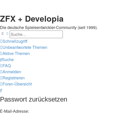
ZFX + Developia
Die deutsche Spieleentwickler-Community (seit 1999).
Suche
Erweiterte Suche
Schnellzugriff
Unbeantwortete Themen
Aktive Themen
Suche
FAQ
Anmelden
Registrieren
Foren-Übersicht
Suche
Passwort zurücksetzen
E-Mail-Adresse: