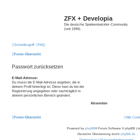
ZFX + Developia
Die deutsche Spieleentwickler-Community
(seit 1999).
Schnellzugriff
FAQ
Foren-Übersicht
Passwort zurücksetzen
E-Mail-Adresse:
Du musst die E-Mail-Adresse angeben, die in
deinem Profil hinterlegt ist. Diese hast du bei der
Registrierung angegeben oder nachträglich in
deinem persönlichen Bereich geändert.
Foren-Übersicht
Alle Coo
Powered by
phpBB
® Forum Software © phpBB Lim
Deutsche Übersetzung durch
phpBB.de
Datenschutz
|
Nutzungsbedingungen