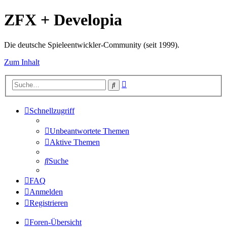
ZFX + Developia
Die deutsche Spieleentwickler-Community (seit 1999).
Zum Inhalt
Erweiterte
Suche
Suche
Schnellzugriff
Unbeantwortete Themen
Aktive Themen
Suche
FAQ
Anmelden
Registrieren
Foren-Übersicht