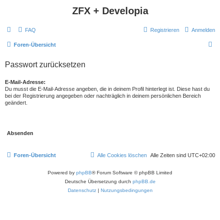
ZFX + Developia
FAQ
Registrieren
Anmelden
S
Foren-Übersicht
u
Passwort zurücksetzen
c
h
E-Mail-Adresse:
Du musst die E-Mail-Adresse angeben, die in deinem Profil hinterlegt ist. Diese hast du
e
bei der Registrierung angegeben oder nachträglich in deinem persönlichen Bereich
geändert.
Foren-Übersicht
Alle Cookies löschen
Alle Zeiten sind
UTC+02:00
Powered by
phpBB
® Forum Software © phpBB Limited
Deutsche Übersetzung durch
phpBB.de
Datenschutz
|
Nutzungsbedingungen