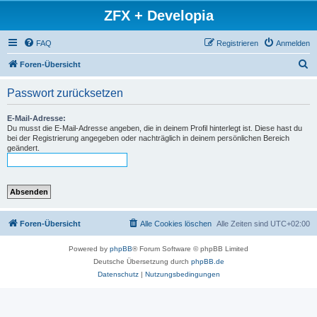
ZFX + Developia
FAQ
Registrieren
Anmelden
S
Foren-Übersicht
u
Passwort zurücksetzen
c
h
E-Mail-Adresse:
Du musst die E-Mail-Adresse angeben, die in deinem Profil hinterlegt ist. Diese hast du
e
bei der Registrierung angegeben oder nachträglich in deinem persönlichen Bereich
geändert.
Foren-Übersicht
Alle Cookies löschen
Alle Zeiten sind
UTC+02:00
Powered by
phpBB
® Forum Software © phpBB Limited
Deutsche Übersetzung durch
phpBB.de
Datenschutz
|
Nutzungsbedingungen