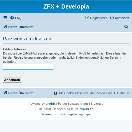
ZFX + Developia
FAQ
Registrieren
Anmelden
S
Foren-Übersicht
u
Passwort zurücksetzen
c
h
E-Mail-Adresse:
Du musst die E-Mail-Adresse angeben, die in deinem Profil hinterlegt ist. Diese hast du
e
bei der Registrierung angegeben oder nachträglich in deinem persönlichen Bereich
geändert.
Foren-Übersicht
Alle Cookies löschen
Alle Zeiten sind
UTC+02:00
Powered by
phpBB
® Forum Software © phpBB Limited
Deutsche Übersetzung durch
phpBB.de
Datenschutz
|
Nutzungsbedingungen