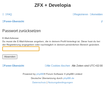
ZFX + Developia
FAQ
Registrieren
Anmelden
S
Foren-Übersicht
u
Passwort zurücksetzen
c
h
E-Mail-Adresse:
Du musst die E-Mail-Adresse angeben, die in deinem Profil hinterlegt ist. Diese hast du bei
e
der Registrierung angegeben oder nachträglich in deinem persönlichen Bereich geändert.
Foren-Übersicht
Alle Cookies löschen
Alle Zeiten sind
UTC+02:00
Powered by
phpBB
® Forum Software © phpBB Limited
Deutsche Übersetzung durch
phpBB.de
Datenschutz
|
Nutzungsbedingungen