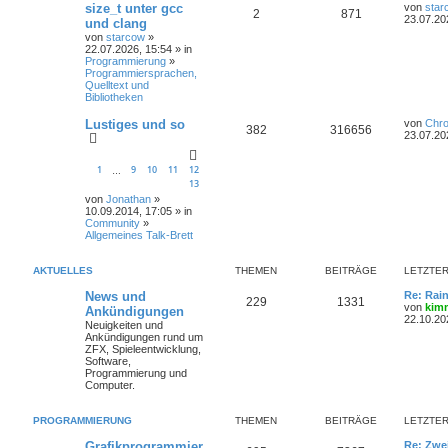
size_t unter gcc
von
star
2
871
23.07.20
und clang
von
starcow
»
22.07.2026, 15:54 » in
Programmierung
»
Programmiersprachen,
Quelltext und
Bibliotheken
Lustiges und so
von
Chr
382
316656
23.07.20
1
9
10
11
12
…
13
von
Jonathan
»
10.09.2014, 17:05 » in
Community
»
Allgemeines Talk-Brett
AKTUELLES
THEMEN
BEITRÄGE
LETZTER
News und
Re: Rai
229
1331
von
kim
Ankündigungen
22.10.20
Neuigkeiten und
Ankündigungen rund um
ZFX, Spieleentwicklung,
Software,
Programmierung und
Computer.
PROGRAMMIERUNG
THEMEN
BEITRÄGE
LETZTER
Grafikprogrammier
Re: Zwe