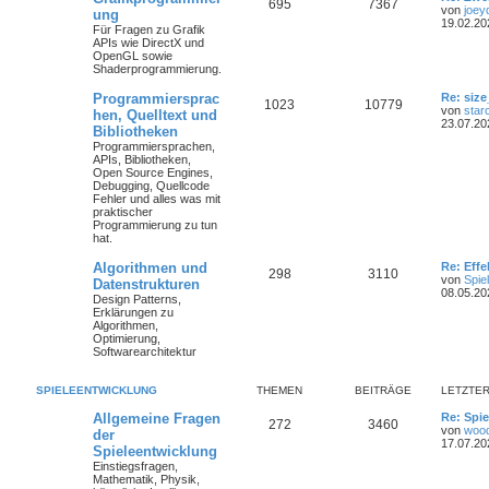
695
7367
von
joey
ung
19.02.20
Für Fragen zu Grafik
APIs wie DirectX und
OpenGL sowie
Shaderprogrammierung.
Programmiersprac
Re: size
1023
10779
von
star
hen, Quelltext und
23.07.20
Bibliotheken
Programmiersprachen,
APIs, Bibliotheken,
Open Source Engines,
Debugging, Quellcode
Fehler und alles was mit
praktischer
Programmierung zu tun
hat.
Algorithmen und
Re: Eff
298
3110
von
Spie
Datenstrukturen
08.05.20
Design Patterns,
Erklärungen zu
Algorithmen,
Optimierung,
Softwarearchitektur
SPIELEENTWICKLUNG
THEMEN
BEITRÄGE
LETZTER
Allgemeine Fragen
Re: Spie
272
3460
von
woo
der
17.07.20
Spieleentwicklung
Einstiegsfragen,
Mathematik, Physik,