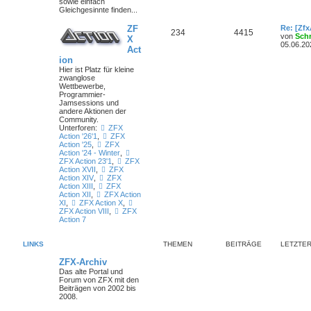
sowie einfach
Gleichgesinnte finden...
ZF
Re: [Zf
234
4415
von
Sch
X
05.06.20
Act
ion
Hier ist Platz für kleine
zwanglose
Wettbewerbe,
Programmier-
Jamsessions und
andere Aktionen der
Community.
Unterforen:
ZFX
Action '26'1
,
ZFX
Action '25
,
ZFX
Action '24 - Winter
,
ZFX Action 23'1
,
ZFX
Action XVII
,
ZFX
Action XIV
,
ZFX
Action XIII
,
ZFX
Action XII
,
ZFX Action
XI
,
ZFX Action X
,
ZFX Action VIII
,
ZFX
Action 7
LINKS
THEMEN
BEITRÄGE
LETZTER
ZFX-Archiv
Das alte Portal und
Forum von ZFX mit den
Beiträgen von 2002 bis
2008.