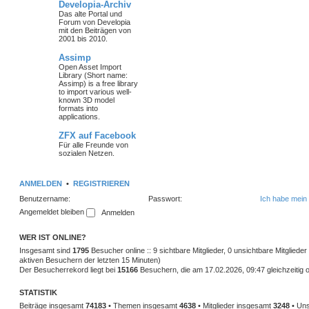
Developia-Archiv
Das alte Portal und
Forum von Developia
mit den Beiträgen von
2001 bis 2010.
Assimp
Open Asset Import
Library (Short name:
Assimp) is a free library
to import various well-
known 3D model
formats into
applications.
ZFX auf Facebook
Für alle Freunde von
sozialen Netzen.
ANMELDEN
•
REGISTRIEREN
Benutzername:
Passwort:
Ich habe mein
Angemeldet bleiben
WER IST ONLINE?
Insgesamt sind
1795
Besucher online :: 9 sichtbare Mitglieder, 0 unsichtbare Mitglied
aktiven Besuchern der letzten 15 Minuten)
Der Besucherrekord liegt bei
15166
Besuchern, die am 17.02.2026, 09:47 gleichzeitig o
STATISTIK
Beiträge insgesamt
74183
• Themen insgesamt
4638
• Mitglieder insgesamt
3248
• Uns