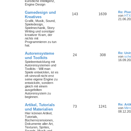
künstliche Intelligenz,
Engine Design
Gamedesign und
Re: Pix
143
1639
von
HTX
Kreatives
21.06.20
Grafik, Musik, Sound,
Spieledesign,
Spielmechanik, Story
Writing und sonstiger
kreativer Kram, der
nichts
mit
Programmieren zu tun
hat.
Autorensysteme
Re: Unit
24
308
von
sche
und Toolkits
16.09.20
Spieleentwicklung mit
Autorensystemen und
Toolkits - Will man
Spiele entwicklen, ist es
oft sinnvoll nicht erst
seine eigene Engine zu
entwickeln, sondern
gleich mit einem
ausgefeilten
Autorensystem zu
beginnen.
Artikel, Tutorials
Re: Art
73
1241
von
Mirr
und Materialien
08.12.20
Hier können Artikel,
Tutorials,
Bücherrezensionen,
Dokumente aller Art,
Texturen, Sprites,
Sounds, Musik und