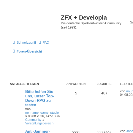
ZFX + Developia
Die deutsche Spieleentwickler-Community
(seit 1999).
Schnellzugriff
FAQ
Foren-Übersicht
AKTUELLE THEMEN
ANTWORTEN
ZUGRIFFE
LETZTER
Bitte helfen Sie
von
no_
5
407
04.08.20
uns, unser Top-
Down-RPG zu
testen.
von
no_name_game_studio
» 03.08.2026, 14:51 » in
Community
»
Vorstellungsbereich
Anti-Jammer-
von
Jona
2221
1111804