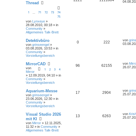
04.08.20
Thread
1
71
72
73
74
…
75
von
Lynxeye
»
28.08.2010, 00:18 » in
Community
»
Allgemeines Talk-Brett
Detektivbüro
von
grin
0
222
03.08.20
von
grinseengel
»
03.08.2026, 10:53 » in
Community
»
Vorstellungsbereich
MirrorCAD
von
Mirr
96
62155
26.07.20
von
1
2
3
4
Mirror
» 12.09.2019, 04:10 » in
Community
»
Vorstellungsbereich
Aquarium-Messe
von
grin
17
2904
25.07.20
von
grinseengel
»
23.06.2026, 12:30 » in
Community
»
Vorstellungsbereich
Visual Studio 2026
von
Kris
13
6263
25.07.20
mit KI
von
Mirror
» 12.11.2025,
11:32 » in
Community
»
Allgemeines Talk-Brett