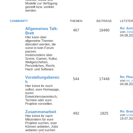
Modelle zur Verfügung
gestellt bzw. verlinkt
werden.
COMMUNITY
THEMEN
BEITRÄGE
LETZTER
Allgemeines Talk-
Re: Ant
467
18480
von
Jona
Brett
04.08.20
Hier kann über
allgemeine Themen
diskutiert werden, die
sonst in kein Forum
passen.
Insbesondere über
Szene, Games, Kultur,
Weltgeschehen,
Persönliches, Recht,
Hard- und Software.
Vorstellungsbereic
Re: Plea
544
17448
von
no_
h
04.08.20
Hier könnt ihr euch
selbst, eure Homepage,
euren
Entwicklerstammtisch,
Termine oder
eure
Projekte
vorstellen.
Zusammenarbeit
Re: Bra
492
1825
von
sche
Hier könnt ihr nach
19.07.20
Mitstreitern für eure
Projekte suchen, euer
Können anbieten, Jobs
anbieten und suchen