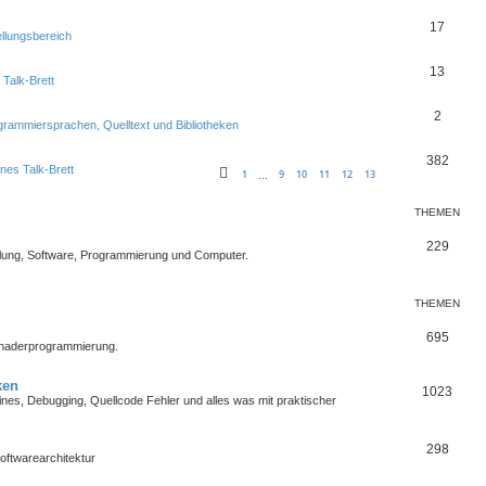
17
ellungsbereich
13
 Talk-Brett
2
grammiersprachen, Quelltext und Bibliotheken
382
nes Talk-Brett
1
9
10
11
12
13
…
THEMEN
229
lung, Software, Programmierung und Computer.
THEMEN
695
Shaderprogrammierung.
ken
1023
es, Debugging, Quellcode Fehler und alles was mit praktischer
298
oftwarearchitektur