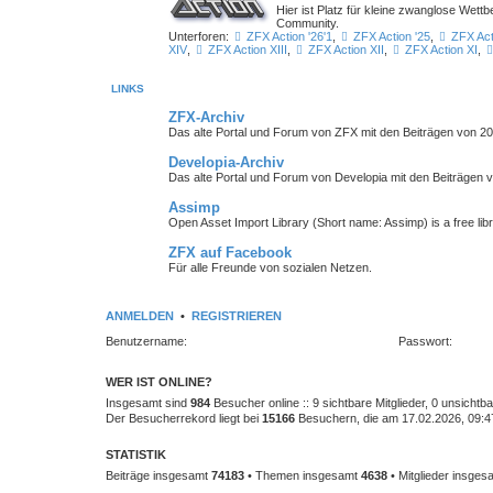
Hier ist Platz für kleine zwanglose We
Community.
Unterforen:
ZFX Action '26'1
,
ZFX Action '25
,
ZFX Act
XIV
,
ZFX Action XIII
,
ZFX Action XII
,
ZFX Action XI
,
LINKS
ZFX-Archiv
Das alte Portal und Forum von ZFX mit den Beiträgen von 20
Developia-Archiv
Das alte Portal und Forum von Developia mit den Beiträgen 
Assimp
Open Asset Import Library (Short name: Assimp) is a free lib
ZFX auf Facebook
Für alle Freunde von sozialen Netzen.
ANMELDEN
•
REGISTRIEREN
Benutzername:
Passwort:
WER IST ONLINE?
Insgesamt sind
984
Besucher online :: 9 sichtbare Mitglieder, 0 unsicht
Der Besucherrekord liegt bei
15166
Besuchern, die am 17.02.2026, 09:47 
STATISTIK
Beiträge insgesamt
74183
• Themen insgesamt
4638
• Mitglieder insge