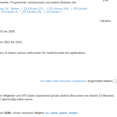
234
ttbewerbe, Programmier-Jamsessions und andere Aktionen der
ion '24 - Winter
,
ZFX Action 23'1
,
ZFX Action XVII
,
ZFX Action
ZFX Action X
,
ZFX Action VIII
,
ZFX Action 7
THEMEN
02 bis 2008.
von 2001 bis 2010.
rary to import various well-known 3D model formats into applications.
Ich habe mein Passwort vergessen
|
Angemeldet bleiben
bare Mitglieder und 975 Gäste (basierend auf den aktiven Besuchern der letzten 15 Minuten)
gleichzeitig online waren.
samt
3248
• Unser neuestes Mitglied:
no_name_game_studio