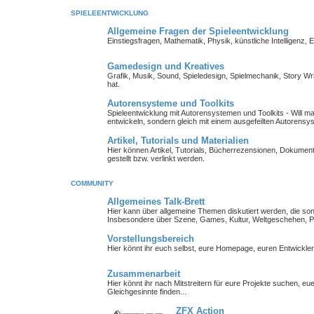
SPIELEENTWICKLUNG
Allgemeine Fragen der Spieleentwicklung
Einstiegsfragen, Mathematik, Physik, künstliche Intelligenz,
Gamedesign und Kreatives
Grafik, Musik, Sound, Spieledesign, Spielmechanik, Story Wr
hat.
Autorensysteme und Toolkits
Spieleentwicklung mit Autorensystemen und Toolkits - Will man 
entwickeln, sondern gleich mit einem ausgefeilten Autorensy
Artikel, Tutorials und Materialien
Hier können Artikel, Tutorials, Bücherrezensionen, Dokument
gestellt bzw. verlinkt werden.
COMMUNITY
Allgemeines Talk-Brett
Hier kann über allgemeine Themen diskutiert werden, die so
Insbesondere über Szene, Games, Kultur, Weltgeschehen, Pe
Vorstellungsbereich
Hier könnt ihr euch selbst, eure Homepage, euren Entwickl
Zusammenarbeit
Hier könnt ihr nach Mitstreitern für eure Projekte suchen, 
Gleichgesinnte finden...
ZFX Action