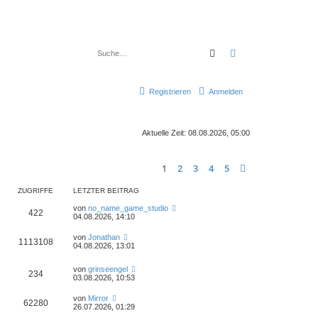
Suche
Erweiterte Suche
Registrieren
Anmelden
Aktuelle Zeit: 08.08.2026, 05:00
1
2
3
4
5
Nächste
ZUGRIFFE
LETZTER BEITRAG
von
no_name_game_studio
422
04.08.2026, 14:10
von
Jonathan
1113108
04.08.2026, 13:01
von
grinseengel
234
03.08.2026, 10:53
von
Mirror
62280
26.07.2026, 01:29