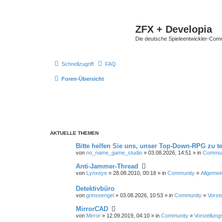
ZFX + Developia
Die deutsche Spieleentwickler-Comm
Schnellzugriff
FAQ
Foren-Übersicht
AKTUELLE THEMEN
Bitte helfen Sie uns, unser Top-Down-RPG zu te
von
no_name_game_studio
» 03.08.2026, 14:51 » in
Commun
Anti-Jammer-Thread
von
Lynxeye
» 28.08.2010, 00:18 » in
Community
»
Allgemei
Detektivbüro
von
grinseengel
» 03.08.2026, 10:53 » in
Community
»
Vorst
MirrorCAD
von
Mirror
» 12.09.2019, 04:10 » in
Community
»
Vorstellung