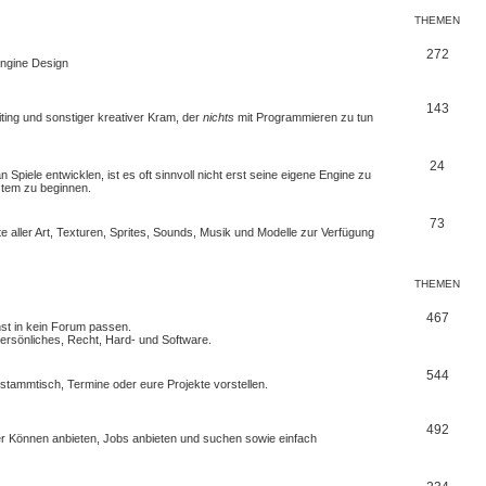
THEMEN
272
 Engine Design
143
iting und sonstiger kreativer Kram, der
nichts
mit Programmieren zu tun
24
Spiele entwicklen, ist es oft sinnvoll nicht erst seine eigene Engine zu
stem zu beginnen.
73
e aller Art, Texturen, Sprites, Sounds, Musik und Modelle zur Verfügung
THEMEN
467
nst in kein Forum passen.
rsönliches, Recht, Hard- und Software.
544
erstammtisch, Termine oder
eure Projekte
vorstellen.
492
euer Können anbieten, Jobs anbieten und suchen sowie einfach