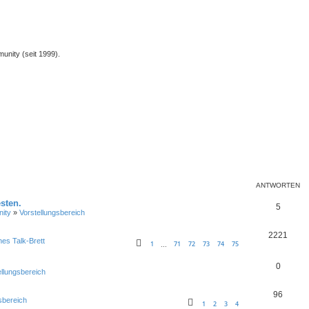
unity (seit 1999).
ANTWORTEN
sten.
5
ity
»
Vorstellungsbereich
2221
nes Talk-Brett
1
71
72
73
74
75
…
0
ellungsbereich
96
sbereich
1
2
3
4