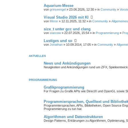
Aquarium-Messe
von
grinseengel
» 23.06.2026, 12:30 » in
Community
»
Vorst
Visual Studio 2026 mit KI
von
Mirror
» 12.11.2025, 11:32 » in
Community
»
Allgemeines
size_t unter gcc und clang
von
starcow
» 22.07.2026, 15:54 » in
Programmierung
»
Pro
Lustiges und so
von
Jonathan
» 10.09.2014, 17:05 » in
Community
»
Allgemei
AKTUELLES
News und Ankündigungen
Neuigkeiten und Ankündigungen rund um ZFX, Spieleentwick
PROGRAMMIERUNG
Grafikprogrammierung
Für Fragen zu Grafik APIs wie DirectX und OpenGL sowie 
Programmiersprachen, Quelltext und Bibliothe
Programmiersprachen, APIs, Bibliotheken, Open Source Engin
Programmierung zu tun hat.
Algorithmen und Datenstrukturen
Design Patterns, Erklärungen zu Algorithmen, Optimierung, S