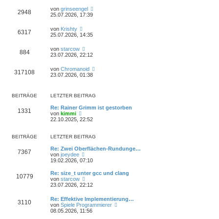
von
grinseengel
2948
25.07.2026, 17:39
von
Krishty
6317
25.07.2026, 14:35
von
starcow
884
23.07.2026, 22:12
von
Chromanoid
317108
23.07.2026, 01:38
BEITRÄGE
LETZTER BEITRAG
Re: Rainer Grimm ist gestorben
1331
N
von
kimmi
e
22.10.2025, 22:52
u
e
s
BEITRÄGE
LETZTER BEITRAG
t
e
Re: Zwei Oberflächen-Rundunge…
7367
r
N
von
joeydee
B
e
19.02.2026, 07:10
e
u
i
e
Re: size_t unter gcc und clang
10779
t
s
N
von
starcow
r
t
e
23.07.2026, 22:12
a
e
u
g
r
e
Re: Effektive Implementierung…
B
3110
s
N
von
Spiele Programmierer
e
t
e
08.05.2026, 11:56
i
e
u
t