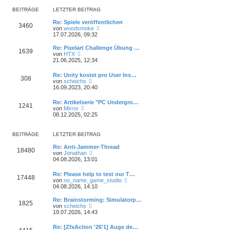
r
e
r
B
s
BEITRÄGE
LETZTER BEITRAG
a
e
t
g
i
e
Re: Spiele veröffentlichen
3460
t
N
r
von
woodsmoke
r
e
B
17.07.2026, 09:32
a
u
e
g
e
i
Re: Pixelart Challenge Übung …
1639
s
t
N
von
HTX
t
r
e
21.06.2025, 12:34
e
a
u
r
g
e
Re: Unity kostet pro User Ins…
B
308
s
N
von
scheichs
e
t
e
16.09.2023, 20:40
i
e
u
t
r
e
r
Re: Artikelserie "PC Undergro…
B
1241
s
N
a
von
Mirror
e
t
e
g
08.12.2025, 02:25
i
e
u
t
r
e
r
B
s
a
BEITRÄGE
LETZTER BEITRAG
e
t
g
i
e
Re: Anti-Jammer-Thread
t
18480
r
N
von
Jonathan
r
B
e
04.08.2026, 13:01
a
e
u
g
i
e
Re: Please help to test our T…
t
17448
s
N
von
no_name_game_studio
r
t
e
04.08.2026, 14:10
a
e
u
g
r
e
Re: Brainstorming: Simulatorp…
B
1825
s
N
von
scheichs
e
t
e
19.07.2026, 14:43
i
e
u
t
r
e
r
Re: [ZfxAction '26'1] Auge de…
B