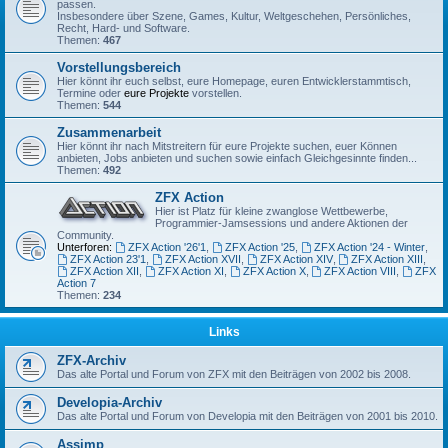
passen.
Insbesondere über Szene, Games, Kultur, Weltgeschehen, Persönliches,
Recht, Hard- und Software.
Themen:
467
Vorstellungsbereich
Hier könnt ihr euch selbst, eure Homepage, euren Entwicklerstammtisch,
Termine oder
eure Projekte
vorstellen.
Themen:
544
Zusammenarbeit
Hier könnt ihr nach Mitstreitern für eure Projekte suchen, euer Können
anbieten, Jobs anbieten und suchen sowie einfach Gleichgesinnte finden...
Themen:
492
ZFX Action
Hier ist Platz für kleine zwanglose Wettbewerbe,
Programmier-Jamsessions und andere Aktionen der
Community.
Unterforen:
ZFX Action '26'1
,
ZFX Action '25
,
ZFX Action '24 - Winter
,
ZFX Action 23'1
,
ZFX Action XVII
,
ZFX Action XIV
,
ZFX Action XIII
,
ZFX Action XII
,
ZFX Action XI
,
ZFX Action X
,
ZFX Action VIII
,
ZFX
Action 7
Themen:
234
Links
ZFX-Archiv
Das alte Portal und Forum von ZFX mit den Beiträgen von 2002 bis 2008.
Developia-Archiv
Das alte Portal und Forum von Developia mit den Beiträgen von 2001 bis 2010.
Assimp