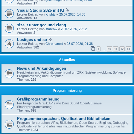
Antworten:
17
Visual Studio 2026 mit KI
Letzter Beitrag von
Krishty
«
25.07.2026, 14:35
Antworten:
13
size_t unter gcc und clang
Letzter Beitrag von
starcow
«
23.07.2026, 22:12
Antworten:
2
Lustiges und so
Letzter Beitrag von
Chromanoid
«
23.07.2026, 01:38
Antworten:
382
1
10
11
12
13
…
Aktuelles
News und Ankündigungen
Neuigkeiten und Ankündigungen rund um ZFX, Spieleentwicklung, Software,
Programmierung und Computer.
Themen:
229
Programmierung
Grafikprogrammierung
Für Fragen zu Grafik APIs wie DirectX und OpenGL sowie
Shaderprogrammierung.
Themen:
695
Programmiersprachen, Quelltext und Bibliotheken
Programmiersprachen, APIs, Bibliotheken, Open Source Engines, Debugging,
Quellcode Fehler und alles was mit praktischer Programmierung zu tun hat.
Themen:
1023