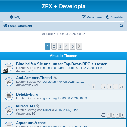
ZFX + Developia
FAQ
Registrieren
Anmelden
S
Foren-Übersicht
u
Aktuelle Zeit: 09.08.2026, 08:02
c
1
2
3
4
5
Nächste
h
e
Aktuelle Themen
Bitte helfen Sie uns, unser Top-Down-RPG zu testen.
Letzter Beitrag von
no_name_game_studio
«
04.08.2026, 14:10
Antworten:
5
Anti-Jammer-Thread
Letzter Beitrag von
Jonathan
«
04.08.2026, 13:01
Antworten:
2221
1
72
73
74
75
…
Detektivbüro
Letzter Beitrag von
grinseengel
«
03.08.2026, 10:53
MirrorCAD
Letzter Beitrag von
Mirror
«
26.07.2026, 01:29
Antworten:
96
1
2
3
4
Aquarium-Messe
Letzter Beitrag von
grinseengel
«
25.07.2026, 17:39