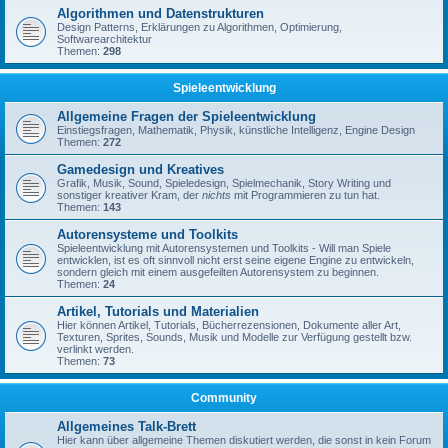
Algorithmen und Datenstrukturen
Design Patterns, Erklärungen zu Algorithmen, Optimierung,
Softwarearchitektur
Themen:
298
Spieleentwicklung
Allgemeine Fragen der Spieleentwicklung
Einstiegsfragen, Mathematik, Physik, künstliche Intelligenz, Engine Design
Themen:
272
Gamedesign und Kreatives
Grafik, Musik, Sound, Spieledesign, Spielmechanik, Story Writing und
sonstiger kreativer Kram, der
nichts
mit Programmieren zu tun hat.
Themen:
143
Autorensysteme und Toolkits
Spieleentwicklung mit Autorensystemen und Toolkits - Will man Spiele
entwicklen, ist es oft sinnvoll nicht erst seine eigene Engine zu entwickeln,
sondern gleich mit einem ausgefeilten Autorensystem zu beginnen.
Themen:
24
Artikel, Tutorials und Materialien
Hier können Artikel, Tutorials, Bücherrezensionen, Dokumente aller Art,
Texturen, Sprites, Sounds, Musik und Modelle zur Verfügung gestellt bzw.
verlinkt werden.
Themen:
73
Community
Allgemeines Talk-Brett
Hier kann über allgemeine Themen diskutiert werden, die sonst in kein Forum