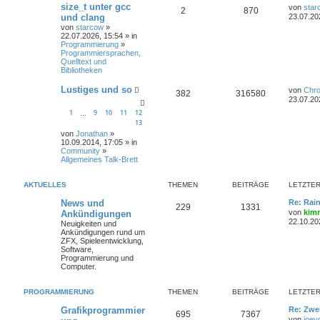
size_t unter gcc
von
star
2
870
und clang
23.07.20
von
starcow
»
22.07.2026, 15:54 » in
Programmierung
»
Programmiersprachen,
Quelltext und
Bibliotheken
Lustiges und so
von
Chr
382
316580
23.07.20
1
9
10
11
12
…
13
von
Jonathan
»
10.09.2014, 17:05 » in
Community
»
Allgemeines Talk-Brett
AKTUELLES
THEMEN
BEITRÄGE
LETZTER
News und
Re: Rai
229
1331
von
kim
Ankündigungen
22.10.20
Neuigkeiten und
Ankündigungen rund um
ZFX, Spieleentwicklung,
Software,
Programmierung und
Computer.
PROGRAMMIERUNG
THEMEN
BEITRÄGE
LETZTER
Grafikprogrammier
Re: Zwe
695
7367
von
joey