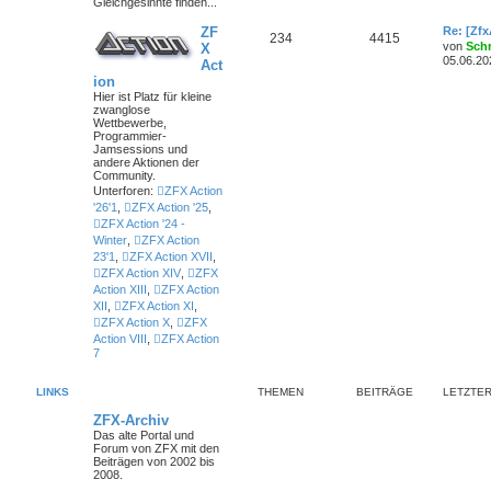
Gleichgesinnte finden...
ZF
Re: [Zf
234
4415
von
Sch
X
05.06.20
Act
ion
Hier ist Platz für kleine
zwanglose
Wettbewerbe,
Programmier-
Jamsessions und
andere Aktionen der
Community.
Unterforen:
ZFX Action
'26'1
,
ZFX Action '25
,
ZFX Action '24 -
Winter
,
ZFX Action
23'1
,
ZFX Action XVII
,
ZFX Action XIV
,
ZFX
Action XIII
,
ZFX Action
XII
,
ZFX Action XI
,
ZFX Action X
,
ZFX
Action VIII
,
ZFX Action
7
LINKS
THEMEN
BEITRÄGE
LETZTER
ZFX-Archiv
Das alte Portal und
Forum von ZFX mit den
Beiträgen von 2002 bis
2008.