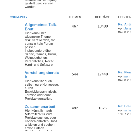
gestellt bzw. verlinkt
werden.
COMMUNITY
THEMEN
BEITRÄGE
LETZTER
Allgemeines Talk-
Re: Ant
467
18480
von
Jona
Brett
04.08.20
Hier kann über
allgemeine Themen
diskutiert werden, die
sonst in kein Forum
passen.
Insbesondere über
Szene, Games, Kultur,
Weltgeschehen,
Persönliches, Recht,
Hard- und Software.
Vorstellungsbereic
Re: Plea
544
17448
von
no_
h
04.08.20
Hier könnt ihr euch
selbst, eure Homepage,
euren
Entwicklerstammtisch,
Termine oder
eure
Projekte
vorstellen.
Zusammenarbeit
Re: Bra
492
1825
von
sche
Hier könnt ihr nach
Mitstreitern für eure
19.07.20
Projekte suchen, euer
Können anbieten, Jobs
anbieten und suchen
sowie einfach