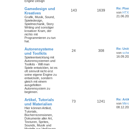
Engine Design
Gamedesign und
Re: Pix
143
1639
von
HTX
Kreatives
21.06.20
Grafik, Musik, Sound,
Spieledesign,
Spielmechanik, Story
Writing und sonstiger
kreativer Kram, der
nichts
mit
Programmieren zu tun
hat.
Autorensysteme
Re: Unit
24
308
von
sche
und Toolkits
16.09.20
Spieleentwicklung mit
Autorensystemen und
Toolkits - Will man
Spiele entwicklen, ist es
oft sinnvoll nicht erst
seine eigene Engine zu
entwickeln, sondern
gleich mit einem
ausgefeilten
Autorensystem zu
beginnen.
Artikel, Tutorials
Re: Art
73
1241
von
Mirr
und Materialien
08.12.20
Hier können Artikel,
Tutorials,
Bücherrezensionen,
Dokumente aller Art,
Texturen, Sprites,
Sounds, Musik und
Modelle zur Verfügung