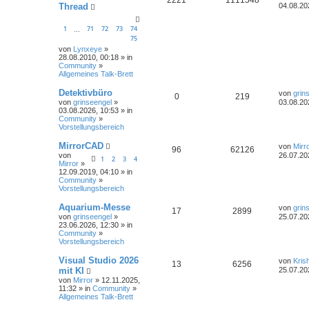
Thread
04.08.20
1
71
72
73
74
…
75
von
Lynxeye
»
28.08.2010, 00:18 » in
Community
»
Allgemeines Talk-Brett
Detektivbüro
von
grin
0
219
von
grinseengel
»
03.08.20
03.08.2026, 10:53 » in
Community
»
Vorstellungsbereich
MirrorCAD
von
Mirr
96
62126
von
26.07.20
1
2
3
4
Mirror
»
12.09.2019, 04:10 » in
Community
»
Vorstellungsbereich
Aquarium-Messe
von
grin
17
2899
von
grinseengel
»
25.07.20
23.06.2026, 12:30 » in
Community
»
Vorstellungsbereich
Visual Studio 2026
von
Kris
13
6256
mit KI
25.07.20
von
Mirror
» 12.11.2025,
11:32 » in
Community
»
Allgemeines Talk-Brett