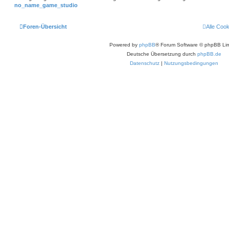
no_name_game_studio
Foren-Übersicht
Alle Coo
Powered by
phpBB
® Forum Software © phpBB Lim
Deutsche Übersetzung durch
phpBB.de
Datenschutz
|
Nutzungsbedingungen