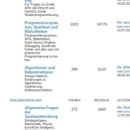
ung
19.02.20
Für Fragen zu Grafik
APIs wie DirectX und
OpenGL sowie
Shaderprogrammierung.
Programmiersprac
Re: size
1023
10779
von
star
hen, Quelltext und
23.07.20
Bibliotheken
Programmiersprachen,
APIs, Bibliotheken,
Open Source Engines,
Debugging, Quellcode
Fehler und alles was mit
praktischer
Programmierung zu tun
hat.
Algorithmen und
Re: Eff
298
3110
von
Spie
Datenstrukturen
08.05.20
Design Patterns,
Erklärungen zu
Algorithmen,
Optimierung,
Softwarearchitektur
SPIELEENTWICKLUNG
THEMEN
BEITRÄGE
LETZTER
Allgemeine Fragen
Re: Spie
272
3460
von
woo
der
17.07.20
Spieleentwicklung
Einstiegsfragen,
Mathematik, Physik,
künstliche Intelligenz,