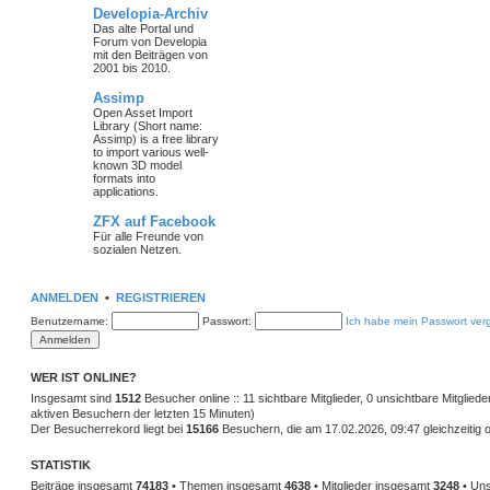
Developia-Archiv
Das alte Portal und
Forum von Developia
mit den Beiträgen von
2001 bis 2010.
Assimp
Open Asset Import
Library (Short name:
Assimp) is a free library
to import various well-
known 3D model
formats into
applications.
ZFX auf Facebook
Für alle Freunde von
sozialen Netzen.
ANMELDEN
•
REGISTRIEREN
Benutzername:
Passwort:
Ich habe mein Passwort ver
WER IST ONLINE?
Insgesamt sind
1512
Besucher online :: 11 sichtbare Mitglieder, 0 unsichtbare Mitglie
aktiven Besuchern der letzten 15 Minuten)
Der Besucherrekord liegt bei
15166
Besuchern, die am 17.02.2026, 09:47 gleichzeitig o
STATISTIK
Beiträge insgesamt
74183
• Themen insgesamt
4638
• Mitglieder insgesamt
3248
• Uns