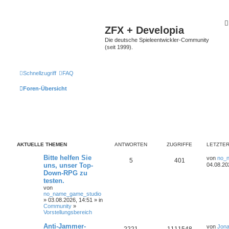
ZFX + Developia
Die deutsche Spieleentwickler-Community
(seit 1999).
Schnellzugriff
FAQ
Foren-Übersicht
AKTUELLE THEMEN
ANTWORTEN
ZUGRIFFE
LETZTER
Bitte helfen Sie
von
no_
5
401
uns, unser Top-
04.08.20
Down-RPG zu
testen.
von
no_name_game_studio
» 03.08.2026, 14:51 » in
Community
»
Vorstellungsbereich
Anti-Jammer-
von
Jona
2221
1111548