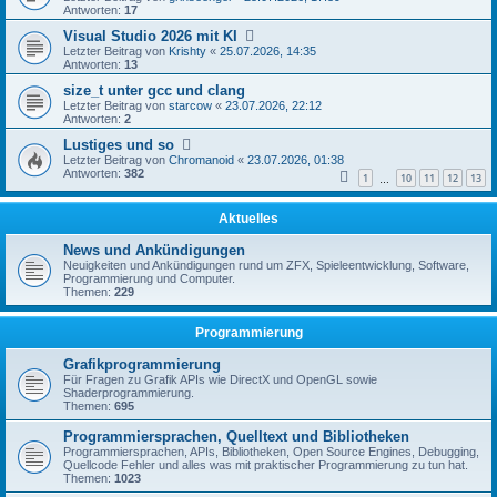
Antworten:
17
Visual Studio 2026 mit KI
Letzter Beitrag von
Krishty
«
25.07.2026, 14:35
Antworten:
13
size_t unter gcc und clang
Letzter Beitrag von
starcow
«
23.07.2026, 22:12
Antworten:
2
Lustiges und so
Letzter Beitrag von
Chromanoid
«
23.07.2026, 01:38
Antworten:
382
1
10
11
12
13
…
Aktuelles
News und Ankündigungen
Neuigkeiten und Ankündigungen rund um ZFX, Spieleentwicklung, Software,
Programmierung und Computer.
Themen:
229
Programmierung
Grafikprogrammierung
Für Fragen zu Grafik APIs wie DirectX und OpenGL sowie
Shaderprogrammierung.
Themen:
695
Programmiersprachen, Quelltext und Bibliotheken
Programmiersprachen, APIs, Bibliotheken, Open Source Engines, Debugging,
Quellcode Fehler und alles was mit praktischer Programmierung zu tun hat.
Themen:
1023