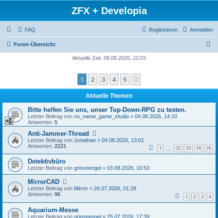
ZFX + Developia
FAQ
Registrieren
Anmelden
S
Foren-Übersicht
u
Aktuelle Zeit: 08.08.2026, 22:03
c
1
2
3
4
5
Nächste
h
e
Aktuelle Themen
Bitte helfen Sie uns, unser Top-Down-RPG zu testen.
Letzter Beitrag von
no_name_game_studio
«
04.08.2026, 14:10
Antworten:
5
Anti-Jammer-Thread
Letzter Beitrag von
Jonathan
«
04.08.2026, 13:01
Antworten:
2221
1
72
73
74
75
…
Detektivbüro
Letzter Beitrag von
grinseengel
«
03.08.2026, 10:53
MirrorCAD
Letzter Beitrag von
Mirror
«
26.07.2026, 01:29
Antworten:
96
1
2
3
4
Aquarium-Messe
Letzter Beitrag von
grinseengel
«
25.07.2026, 17:39