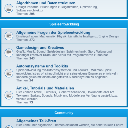
Algorithmen und Datenstrukturen
Design Patterns, Erklärungen zu Algorithmen, Optimierung,
Softwarearchitektur
Themen:
298
Spieleentwicklung
Allgemeine Fragen der Spieleentwicklung
Einstiegsfragen, Mathematik, Physik, künstliche Intelligenz, Engine Design
Themen:
272
Gamedesign und Kreatives
Grafik, Musik, Sound, Spieledesign, Spielmechanik, Story Writing und
sonstiger kreativer Kram, der
nichts
mit Programmieren zu tun hat.
Themen:
143
Autorensysteme und Toolkits
Spieleentwicklung mit Autorensystemen und Toolkits - Will man Spiele
entwicklen, ist es oft sinnvoll nicht erst seine eigene Engine zu entwickeln,
sondern gleich mit einem ausgefeilten Autorensystem zu beginnen.
Themen:
24
Artikel, Tutorials und Materialien
Hier können Artikel, Tutorials, Bücherrezensionen, Dokumente aller Art,
Texturen, Sprites, Sounds, Musik und Modelle zur Verfügung gestellt bzw.
verlinkt werden.
Themen:
73
Community
Allgemeines Talk-Brett
Hier kann über allgemeine Themen diskutiert werden, die sonst in kein Forum