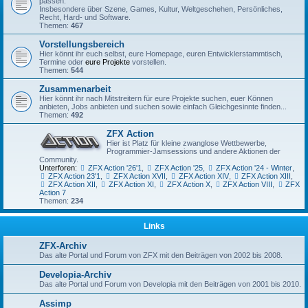
passen.
Insbesondere über Szene, Games, Kultur, Weltgeschehen, Persönliches,
Recht, Hard- und Software.
Themen:
467
Vorstellungsbereich
Hier könnt ihr euch selbst, eure Homepage, euren Entwicklerstammtisch,
Termine oder
eure Projekte
vorstellen.
Themen:
544
Zusammenarbeit
Hier könnt ihr nach Mitstreitern für eure Projekte suchen, euer Können
anbieten, Jobs anbieten und suchen sowie einfach Gleichgesinnte finden...
Themen:
492
ZFX Action
Hier ist Platz für kleine zwanglose Wettbewerbe,
Programmier-Jamsessions und andere Aktionen der
Community.
Unterforen:
ZFX Action '26'1
,
ZFX Action '25
,
ZFX Action '24 - Winter
,
ZFX Action 23'1
,
ZFX Action XVII
,
ZFX Action XIV
,
ZFX Action XIII
,
ZFX Action XII
,
ZFX Action XI
,
ZFX Action X
,
ZFX Action VIII
,
ZFX
Action 7
Themen:
234
Links
ZFX-Archiv
Das alte Portal und Forum von ZFX mit den Beiträgen von 2002 bis 2008.
Developia-Archiv
Das alte Portal und Forum von Developia mit den Beiträgen von 2001 bis 2010.
Assimp