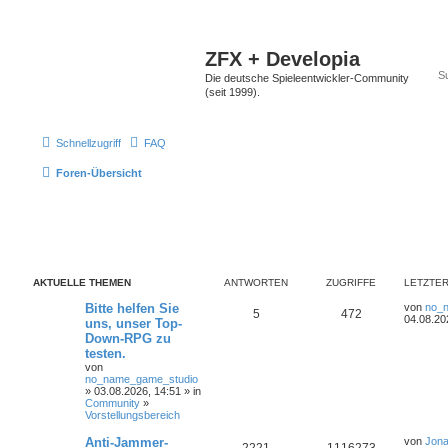
ZFX + Developia
Die deutsche Spieleentwickler-Community
(seit 1999).
Schnellzugriff
FAQ
Foren-Übersicht
AKTUELLE THEMEN
ANTWORTEN
ZUGRIFFE
LETZTER
Bitte helfen Sie
von
no_
5
472
04.08.20
uns, unser Top-
Down-RPG zu
testen.
von
no_name_game_studio
» 03.08.2026, 14:51 » in
Community
»
Vorstellungsbereich
Anti-Jammer-
von
Jona
2221
1116273