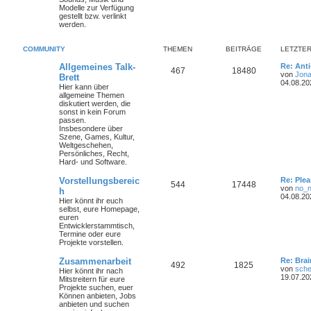
Modelle zur Verfügung
gestellt bzw. verlinkt
werden.
COMMUNITY
THEMEN
BEITRÄGE
LETZTER
Allgemeines Talk-
Re: Ant
467
18480
von
Jona
Brett
04.08.20
Hier kann über
allgemeine Themen
diskutiert werden, die
sonst in kein Forum
passen.
Insbesondere über
Szene, Games, Kultur,
Weltgeschehen,
Persönliches, Recht,
Hard- und Software.
Vorstellungsbereic
Re: Plea
544
17448
von
no_
h
04.08.20
Hier könnt ihr euch
selbst, eure Homepage,
euren
Entwicklerstammtisch,
Termine oder
eure
Projekte
vorstellen.
Zusammenarbeit
Re: Bra
492
1825
von
sche
Hier könnt ihr nach
19.07.20
Mitstreitern für eure
Projekte suchen, euer
Können anbieten, Jobs
anbieten und suchen