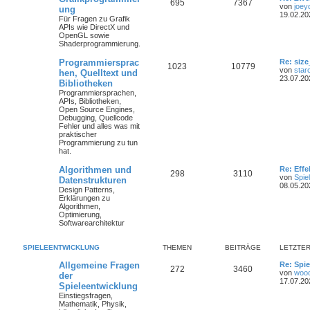
695
7367
von
joey
ung
19.02.20
Für Fragen zu Grafik
APIs wie DirectX und
OpenGL sowie
Shaderprogrammierung.
Programmiersprac
Re: size
1023
10779
von
star
hen, Quelltext und
23.07.20
Bibliotheken
Programmiersprachen,
APIs, Bibliotheken,
Open Source Engines,
Debugging, Quellcode
Fehler und alles was mit
praktischer
Programmierung zu tun
hat.
Algorithmen und
Re: Eff
298
3110
von
Spie
Datenstrukturen
08.05.20
Design Patterns,
Erklärungen zu
Algorithmen,
Optimierung,
Softwarearchitektur
SPIELEENTWICKLUNG
THEMEN
BEITRÄGE
LETZTER
Allgemeine Fragen
Re: Spie
272
3460
von
woo
der
17.07.20
Spieleentwicklung
Einstiegsfragen,
Mathematik, Physik,