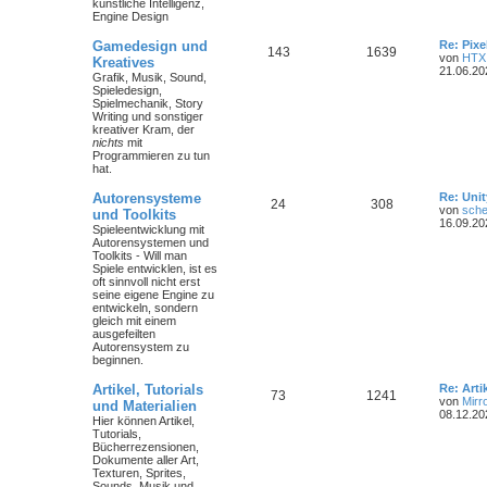
künstliche Intelligenz,
Engine Design
Gamedesign und
Re: Pix
143
1639
von
HTX
Kreatives
21.06.20
Grafik, Musik, Sound,
Spieledesign,
Spielmechanik, Story
Writing und sonstiger
kreativer Kram, der
nichts
mit
Programmieren zu tun
hat.
Autorensysteme
Re: Unit
24
308
von
sche
und Toolkits
16.09.20
Spieleentwicklung mit
Autorensystemen und
Toolkits - Will man
Spiele entwicklen, ist es
oft sinnvoll nicht erst
seine eigene Engine zu
entwickeln, sondern
gleich mit einem
ausgefeilten
Autorensystem zu
beginnen.
Artikel, Tutorials
Re: Art
73
1241
von
Mirr
und Materialien
08.12.20
Hier können Artikel,
Tutorials,
Bücherrezensionen,
Dokumente aller Art,
Texturen, Sprites,
Sounds, Musik und