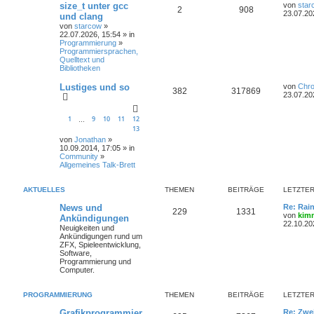
size_t unter gcc
von
star
2
908
23.07.20
und clang
von
starcow
»
22.07.2026, 15:54 » in
Programmierung
»
Programmiersprachen,
Quelltext und
Bibliotheken
Lustiges und so
von
Chr
382
317869
23.07.20
1
9
10
11
12
…
13
von
Jonathan
»
10.09.2014, 17:05 » in
Community
»
Allgemeines Talk-Brett
AKTUELLES
THEMEN
BEITRÄGE
LETZTER
News und
Re: Rai
229
1331
von
kim
Ankündigungen
22.10.20
Neuigkeiten und
Ankündigungen rund um
ZFX, Spieleentwicklung,
Software,
Programmierung und
Computer.
PROGRAMMIERUNG
THEMEN
BEITRÄGE
LETZTER
Grafikprogrammier
Re: Zwe