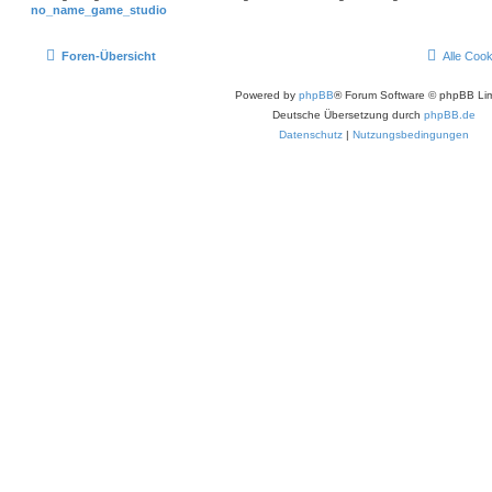
no_name_game_studio
Foren-Übersicht
Alle Coo
Powered by
phpBB
® Forum Software © phpBB Lim
Deutsche Übersetzung durch
phpBB.de
Datenschutz
|
Nutzungsbedingungen