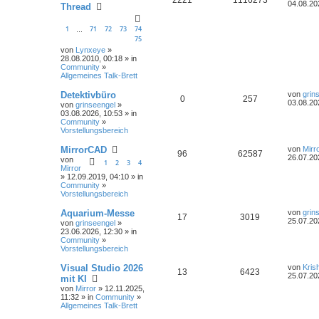
04.08.20
Thread
1
71
72
73
74
…
75
von
Lynxeye
»
28.08.2010, 00:18 » in
Community
»
Allgemeines Talk-Brett
Detektivbüro
von
grin
0
257
03.08.20
von
grinseengel
»
03.08.2026, 10:53 » in
Community
»
Vorstellungsbereich
MirrorCAD
von
Mirr
96
62587
26.07.20
von
1
2
3
4
Mirror
» 12.09.2019, 04:10 » in
Community
»
Vorstellungsbereich
Aquarium-Messe
von
grin
17
3019
25.07.20
von
grinseengel
»
23.06.2026, 12:30 » in
Community
»
Vorstellungsbereich
Visual Studio 2026
von
Kris
13
6423
25.07.20
mit KI
von
Mirror
» 12.11.2025,
11:32 » in
Community
»
Allgemeines Talk-Brett