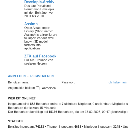
Developia-Archiv
Das alte Portal und
Forum von Developia
mit den Beiträgen von
2001 bis 2010.
Assimp
Open Asset Import
Library (Short name:
Assimp) is a free library
to import various well-
known 3D model
formats into
applications.
ZFX auf Facebook
Für alle Freunde von
sozialen Netzen.
ANMELDEN
•
REGISTRIEREN
Benutzername:
Passwort:
Ich habe mein
Angemeldet bleiben
WER IST ONLINE?
Insgesamt sind
882
Besucher online :: 7 sichtbare Mitglieder, 0 unsichtbare Mitglieder
Besuchern der letzten 15 Minuten)
Der Besucherrekord liegt bei
15166
Besuchern, die am 17.02.2026, 09:47 gleichzeitig o
STATISTIK
Beiträge insgesamt
74183
• Themen insgesamt
4638
• Mitglieder insgesamt
3248
• Uns