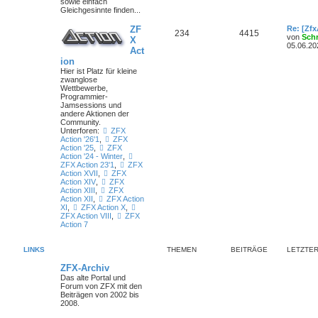
sowie einfach
Gleichgesinnte finden...
ZF
Re: [Zf
234
4415
von
Sch
X
05.06.20
Act
ion
Hier ist Platz für kleine
zwanglose
Wettbewerbe,
Programmier-
Jamsessions und
andere Aktionen der
Community.
Unterforen:
ZFX
Action '26'1
,
ZFX
Action '25
,
ZFX
Action '24 - Winter
,
ZFX Action 23'1
,
ZFX
Action XVII
,
ZFX
Action XIV
,
ZFX
Action XIII
,
ZFX
Action XII
,
ZFX Action
XI
,
ZFX Action X
,
ZFX Action VIII
,
ZFX
Action 7
LINKS
THEMEN
BEITRÄGE
LETZTER
ZFX-Archiv
Das alte Portal und
Forum von ZFX mit den
Beiträgen von 2002 bis
2008.