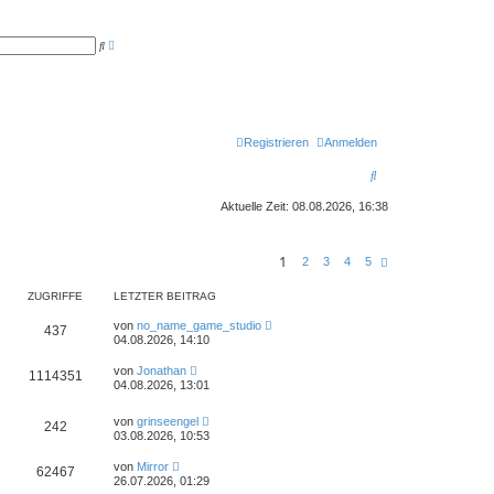
E
S
r
u
w
c
e
h
i
e
t
e
r
t
Registrieren
Anmelden
e
S
S
u
c
u
h
Aktuelle Zeit: 08.08.2026, 16:38
e
c
h
1
N
2
3
4
5
ä
e
c
ZUGRIFFE
LETZTER BEITRAG
h
s
von
no_name_game_studio
t
437
04.08.2026, 14:10
e
von
Jonathan
1114351
04.08.2026, 13:01
von
grinseengel
242
03.08.2026, 10:53
von
Mirror
62467
26.07.2026, 01:29