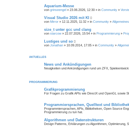
Aquarium-Messe
von
grinseengel
» 23.06.2026, 12:30 » in
Community
»
Vorst
Visual Studio 2026 mit KI
von
Mirror
» 12.11.2025, 11:32 » in
Community
»
Allgemeines
size_t unter gcc und clang
von
starcow
» 22.07.2026, 15:54 » in
Programmierung
»
Pro
Lustiges und so
von
Jonathan
» 10.09.2014, 17:05 » in
Community
»
Allgemei
AKTUELLES
News und Ankündigungen
Neuigkeiten und Ankündigungen rund um ZFX, Spieleentwick
PROGRAMMIERUNG
Grafikprogrammierung
Für Fragen zu Grafik APIs wie DirectX und OpenGL sowie 
Programmiersprachen, Quelltext und Bibliothe
Programmiersprachen, APIs, Bibliotheken, Open Source Engin
Programmierung zu tun hat.
Algorithmen und Datenstrukturen
Design Patterns, Erklärungen zu Algorithmen, Optimierung, S