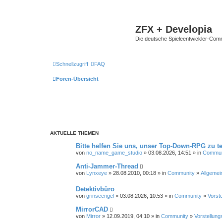
ZFX + Developia
Die deutsche Spieleentwickler-Comm
Schnellzugriff
FAQ
Foren-Übersicht
AKTUELLE THEMEN
Bitte helfen Sie uns, unser Top-Down-RPG zu te
von
no_name_game_studio
» 03.08.2026, 14:51 » in
Commun
Anti-Jammer-Thread
von
Lynxeye
» 28.08.2010, 00:18 » in
Community
»
Allgemei
Detektivbüro
von
grinseengel
» 03.08.2026, 10:53 » in
Community
»
Vorst
MirrorCAD
von
Mirror
» 12.09.2019, 04:10 » in
Community
»
Vorstellung