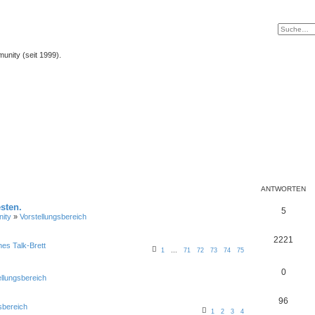
unity (seit 1999).
ANTWORTEN
sten.
5
ity
»
Vorstellungsbereich
2221
nes Talk-Brett
1
…
71
72
73
74
75
0
ellungsbereich
96
sbereich
1
2
3
4