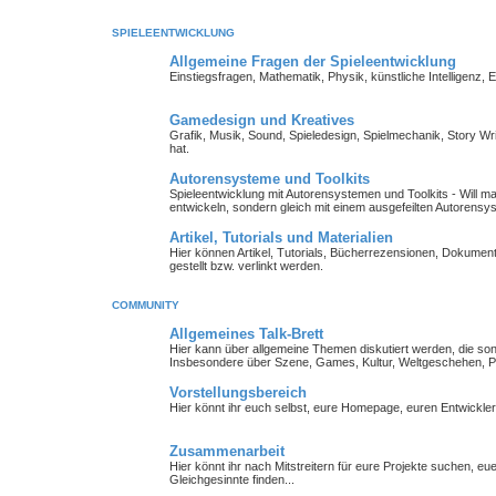
SPIELEENTWICKLUNG
Allgemeine Fragen der Spieleentwicklung
Einstiegsfragen, Mathematik, Physik, künstliche Intelligenz,
Gamedesign und Kreatives
Grafik, Musik, Sound, Spieledesign, Spielmechanik, Story Wr
hat.
Autorensysteme und Toolkits
Spieleentwicklung mit Autorensystemen und Toolkits - Will man 
entwickeln, sondern gleich mit einem ausgefeilten Autorensy
Artikel, Tutorials und Materialien
Hier können Artikel, Tutorials, Bücherrezensionen, Dokument
gestellt bzw. verlinkt werden.
COMMUNITY
Allgemeines Talk-Brett
Hier kann über allgemeine Themen diskutiert werden, die so
Insbesondere über Szene, Games, Kultur, Weltgeschehen, Pe
Vorstellungsbereich
Hier könnt ihr euch selbst, eure Homepage, euren Entwickl
Zusammenarbeit
Hier könnt ihr nach Mitstreitern für eure Projekte suchen, 
Gleichgesinnte finden...