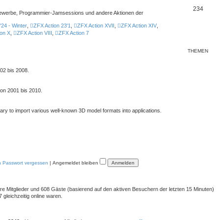
234
ttbewerbe, Programmier-Jamsessions und andere Aktionen der
'24 - Winter
,
ZFX Action 23'1
,
ZFX Action XVII
,
ZFX Action XIV
,
on X
,
ZFX Action VIII
,
ZFX Action 7
THEMEN
02 bis 2008.
von 2001 bis 2010.
rary to import various well-known 3D model formats into applications.
n Passwort vergessen
|
Angemeldet bleiben
bare Mitglieder und 608 Gäste (basierend auf den aktiven Besuchern der letzten 15 Minuten)
gleichzeitig online waren.