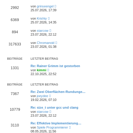
von
grinseengel
2992
25.07.2026, 17:39
von
Krishty
6369
25.07.2026, 14:35
von
starcow
894
23.07.2026, 22:12
von
Chromanoid
317633
23.07.2026, 01:38
BEITRÄGE
LETZTER BEITRAG
Re: Rainer Grimm ist gestorben
1331
N
von
kimmi
e
22.10.2025, 22:52
u
e
s
BEITRÄGE
LETZTER BEITRAG
t
e
Re: Zwei Oberflächen-Rundunge…
7367
r
N
von
joeydee
B
e
19.02.2026, 07:10
e
u
i
e
Re: size_t unter gcc und clang
t
10779
s
N
von
starcow
r
t
e
23.07.2026, 22:12
a
e
u
g
r
e
Re: Effektive Implementierung…
B
3110
s
N
e
von
Spiele Programmierer
t
e
i
08.05.2026, 11:56
e