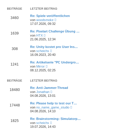
u
t
r
e
r
B
s
a
BEITRÄGE
LETZTER BEITRAG
e
t
g
i
e
Re: Spiele veröffentlichen
t
3460
r
N
von
woodsmoke
r
B
e
17.07.2026, 09:32
a
e
u
g
i
e
Re: Pixelart Challenge Übung …
t
1639
s
N
von
HTX
r
t
e
21.06.2025, 12:34
a
e
u
g
r
e
Re: Unity kostet pro User Ins…
B
308
s
N
e
von
scheichs
t
e
i
16.09.2023, 20:40
e
u
t
r
e
r
Re: Artikelserie "PC Undergro…
B
1241
s
a
N
e
von
Mirror
t
g
e
i
08.12.2025, 02:25
e
u
t
r
e
r
B
s
a
BEITRÄGE
LETZTER BEITRAG
e
t
g
i
e
Re: Anti-Jammer-Thread
t
18480
r
N
von
Jonathan
r
B
e
04.08.2026, 13:01
a
e
u
g
i
e
Re: Please help to test our T…
t
17448
s
N
von
no_name_game_studio
r
t
e
04.08.2026, 14:10
a
e
u
g
r
e
Re: Brainstorming: Simulatorp…
B
1825
s
N
e
von
scheichs
t
e
i
19.07.2026, 14:43
e
u
t
r