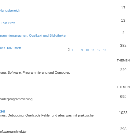
17
ellungsbereich
13
 Talk-Brett
2
grammiersprachen, Quelltext und Bibliotheken
382
nes Talk-Brett
1
…
9
10
11
12
13
THEMEN
229
lung, Software, Programmierung und Computer.
THEMEN
695
Shaderprogrammierung.
ken
1023
es, Debugging, Quellcode Fehler und alles was mit praktischer
298
oftwarearchitektur