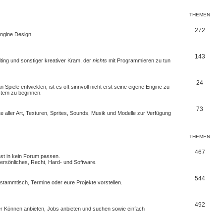
THEMEN
272
 Engine Design
143
iting und sonstiger kreativer Kram, der
nichts
mit Programmieren zu tun
24
Spiele entwicklen, ist es oft sinnvoll nicht erst seine eigene Engine zu
stem zu beginnen.
73
e aller Art, Texturen, Sprites, Sounds, Musik und Modelle zur Verfügung
THEMEN
467
nst in kein Forum passen.
rsönliches, Recht, Hard- und Software.
544
erstammtisch, Termine oder
eure Projekte
vorstellen.
492
euer Können anbieten, Jobs anbieten und suchen sowie einfach