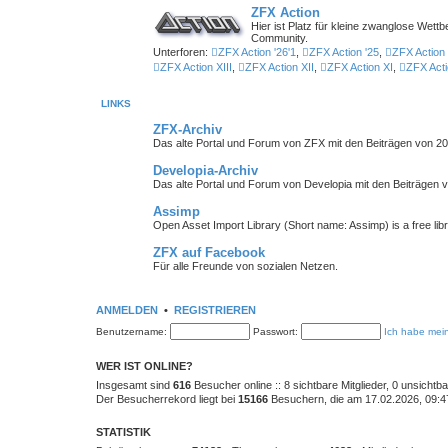
ZFX Action
Hier ist Platz für kleine zwanglose We
Community.
Unterforen:
ZFX Action '26'1
,
ZFX Action '25
,
ZFX Action 
ZFX Action XIII
,
ZFX Action XII
,
ZFX Action XI
,
ZFX Acti
LINKS
ZFX-Archiv
Das alte Portal und Forum von ZFX mit den Beiträgen von 20
Developia-Archiv
Das alte Portal und Forum von Developia mit den Beiträgen 
Assimp
Open Asset Import Library (Short name: Assimp) is a free lib
ZFX auf Facebook
Für alle Freunde von sozialen Netzen.
ANMELDEN
•
REGISTRIEREN
Benutzername:
Passwort:
Ich habe mei
WER IST ONLINE?
Insgesamt sind
616
Besucher online :: 8 sichtbare Mitglieder, 0 unsicht
Der Besucherrekord liegt bei
15166
Besuchern, die am 17.02.2026, 09:47 
STATISTIK