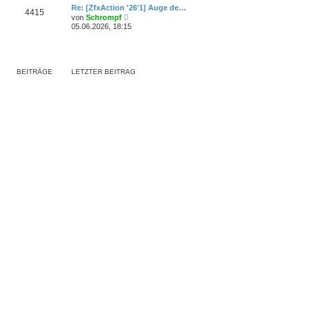
e
r
Re: [ZfxAction '26'1] Auge de…
B
4415
s
a
N
e
von
Schrompf
t
g
e
i
05.06.2026, 18:15
e
u
t
r
e
r
B
s
a
e
t
g
i
e
t
BEITRÄGE
LETZTER BEITRAG
r
r
B
a
e
g
i
t
r
a
g