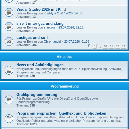
Antworten:
17
Visual Studio 2026 mit KI
Letzter Beitrag von
Krishty
«
25.07.2026, 14:35
Antworten:
13
size_t unter gcc und clang
Letzter Beitrag von
starcow
«
23.07.2026, 22:12
Antworten:
2
Lustiges und so
Letzter Beitrag von
Chromanoid
«
23.07.2026, 01:38
Antworten:
382
1
10
11
12
13
…
Aktuelles
News und Ankündigungen
Neuigkeiten und Ankündigungen rund um ZFX, Spieleentwicklung, Software,
Programmierung und Computer.
Themen:
229
Programmierung
Grafikprogrammierung
Für Fragen zu Grafik APIs wie DirectX und OpenGL sowie
Shaderprogrammierung.
Themen:
695
Programmiersprachen, Quelltext und Bibliotheken
Programmiersprachen, APIs, Bibliotheken, Open Source Engines, Debugging,
Quellcode Fehler und alles was mit praktischer Programmierung zu tun hat.
Themen:
1023