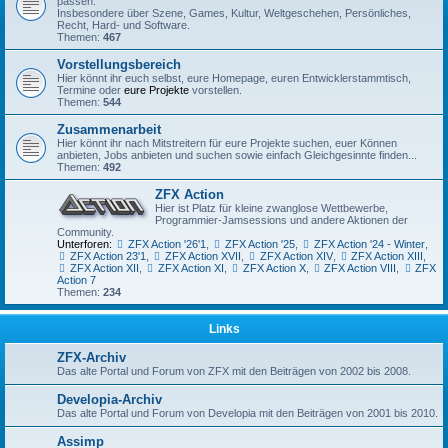
passen.
Insbesondere über Szene, Games, Kultur, Weltgeschehen, Persönliches,
Recht, Hard- und Software.
Themen:
467
Vorstellungsbereich
Hier könnt ihr euch selbst, eure Homepage, euren Entwicklerstammtisch,
Termine oder
eure Projekte
vorstellen.
Themen:
544
Zusammenarbeit
Hier könnt ihr nach Mitstreitern für eure Projekte suchen, euer Können
anbieten, Jobs anbieten und suchen sowie einfach Gleichgesinnte finden...
Themen:
492
ZFX Action
Hier ist Platz für kleine zwanglose Wettbewerbe,
Programmier-Jamsessions und andere Aktionen der
Community.
Unterforen:
ZFX Action '26'1
,
ZFX Action '25
,
ZFX Action '24 - Winter
,
ZFX Action 23'1
,
ZFX Action XVII
,
ZFX Action XIV
,
ZFX Action XIII
,
ZFX Action XII
,
ZFX Action XI
,
ZFX Action X
,
ZFX Action VIII
,
ZFX
Action 7
Themen:
234
Links
ZFX-Archiv
Das alte Portal und Forum von ZFX mit den Beiträgen von 2002 bis 2008.
Developia-Archiv
Das alte Portal und Forum von Developia mit den Beiträgen von 2001 bis 2010.
Assimp