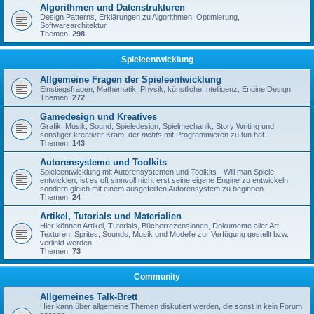
Algorithmen und Datenstrukturen
Design Patterns, Erklärungen zu Algorithmen, Optimierung,
Softwarearchitektur
Themen:
298
Spieleentwicklung
Allgemeine Fragen der Spieleentwicklung
Einstiegsfragen, Mathematik, Physik, künstliche Intelligenz, Engine Design
Themen:
272
Gamedesign und Kreatives
Grafik, Musik, Sound, Spieledesign, Spielmechanik, Story Writing und
sonstiger kreativer Kram, der
nichts
mit Programmieren zu tun hat.
Themen:
143
Autorensysteme und Toolkits
Spieleentwicklung mit Autorensystemen und Toolkits - Will man Spiele
entwicklen, ist es oft sinnvoll nicht erst seine eigene Engine zu entwickeln,
sondern gleich mit einem ausgefeilten Autorensystem zu beginnen.
Themen:
24
Artikel, Tutorials und Materialien
Hier können Artikel, Tutorials, Bücherrezensionen, Dokumente aller Art,
Texturen, Sprites, Sounds, Musik und Modelle zur Verfügung gestellt bzw.
verlinkt werden.
Themen:
73
Community
Allgemeines Talk-Brett
Hier kann über allgemeine Themen diskutiert werden, die sonst in kein Forum