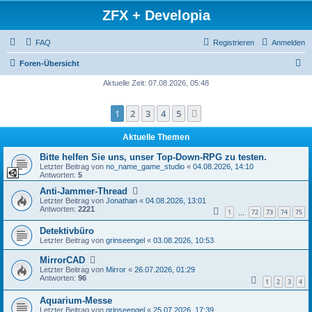
ZFX + Developia
FAQ
Registrieren
Anmelden
S
Foren-Übersicht
u
Aktuelle Zeit: 07.08.2026, 05:48
c
1
2
3
4
5
Nächste
h
e
Aktuelle Themen
Bitte helfen Sie uns, unser Top-Down-RPG zu testen.
Letzter Beitrag von
no_name_game_studio
«
04.08.2026, 14:10
Antworten:
5
Anti-Jammer-Thread
Letzter Beitrag von
Jonathan
«
04.08.2026, 13:01
Antworten:
2221
1
72
73
74
75
…
Detektivbüro
Letzter Beitrag von
grinseengel
«
03.08.2026, 10:53
MirrorCAD
Letzter Beitrag von
Mirror
«
26.07.2026, 01:29
Antworten:
96
1
2
3
4
Aquarium-Messe
Letzter Beitrag von
grinseengel
«
25.07.2026, 17:39