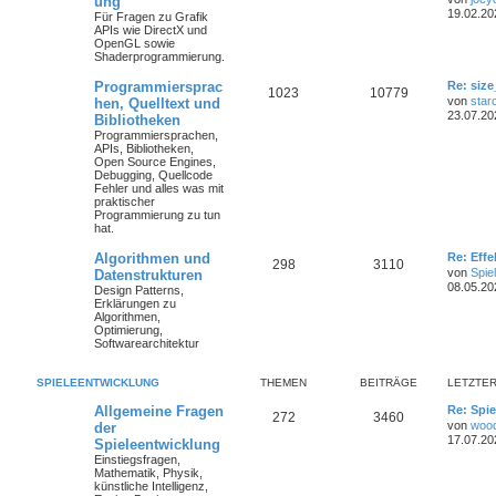
ung
19.02.20
Für Fragen zu Grafik
APIs wie DirectX und
OpenGL sowie
Shaderprogrammierung.
Programmiersprac
Re: size
1023
10779
von
star
hen, Quelltext und
23.07.20
Bibliotheken
Programmiersprachen,
APIs, Bibliotheken,
Open Source Engines,
Debugging, Quellcode
Fehler und alles was mit
praktischer
Programmierung zu tun
hat.
Algorithmen und
Re: Eff
298
3110
von
Spie
Datenstrukturen
08.05.20
Design Patterns,
Erklärungen zu
Algorithmen,
Optimierung,
Softwarearchitektur
SPIELEENTWICKLUNG
THEMEN
BEITRÄGE
LETZTER
Allgemeine Fragen
Re: Spie
272
3460
von
woo
der
17.07.20
Spieleentwicklung
Einstiegsfragen,
Mathematik, Physik,
künstliche Intelligenz,