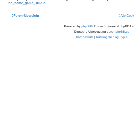
no_name_game_studio
Foren-Übersicht
Alle Coo
Powered by
phpBB
® Forum Software © phpBB Lim
Deutsche Übersetzung durch
phpBB.de
Datenschutz
|
Nutzungsbedingungen