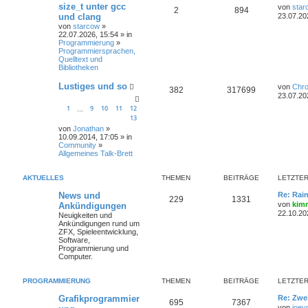
size_t unter gcc
von
star
2
894
und clang
23.07.20
von
starcow
»
22.07.2026, 15:54 » in
Programmierung
»
Programmiersprachen,
Quelltext und
Bibliotheken
Lustiges und so
von
Chr
382
317699
23.07.20
1
9
10
11
12
…
13
von
Jonathan
»
10.09.2014, 17:05 » in
Community
»
Allgemeines Talk-Brett
AKTUELLES
THEMEN
BEITRÄGE
LETZTER
News und
Re: Rai
229
1331
von
kim
Ankündigungen
22.10.20
Neuigkeiten und
Ankündigungen rund um
ZFX, Spieleentwicklung,
Software,
Programmierung und
Computer.
PROGRAMMIERUNG
THEMEN
BEITRÄGE
LETZTER
Grafikprogrammier
Re: Zwe
695
7367
von
joey