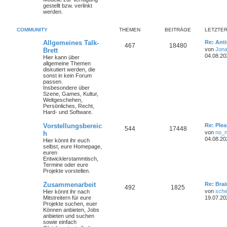
gestellt bzw. verlinkt
werden.
COMMUNITY
THEMEN
BEITRÄGE
LETZTER
Allgemeines Talk-
Re: Ant
467
18480
von
Jona
Brett
04.08.20
Hier kann über
allgemeine Themen
diskutiert werden, die
sonst in kein Forum
passen.
Insbesondere über
Szene, Games, Kultur,
Weltgeschehen,
Persönliches, Recht,
Hard- und Software.
Vorstellungsbereic
Re: Plea
544
17448
von
no_
h
04.08.20
Hier könnt ihr euch
selbst, eure Homepage,
euren
Entwicklerstammtisch,
Termine oder
eure
Projekte
vorstellen.
Zusammenarbeit
Re: Bra
492
1825
von
sche
Hier könnt ihr nach
Mitstreitern für eure
19.07.20
Projekte suchen, euer
Können anbieten, Jobs
anbieten und suchen
sowie einfach