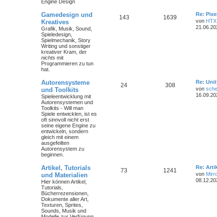
Engine Design
Gamedesign und
Re: Pix
143
1639
von
HTX
Kreatives
21.06.20
Grafik, Musik, Sound,
Spieledesign,
Spielmechanik, Story
Writing und sonstiger
kreativer Kram, der
nichts
mit
Programmieren zu tun
hat.
Autorensysteme
Re: Unit
24
308
von
sche
und Toolkits
16.09.20
Spieleentwicklung mit
Autorensystemen und
Toolkits - Will man
Spiele entwicklen, ist es
oft sinnvoll nicht erst
seine eigene Engine zu
entwickeln, sondern
gleich mit einem
ausgefeilten
Autorensystem zu
beginnen.
Artikel, Tutorials
Re: Art
73
1241
von
Mirr
und Materialien
08.12.20
Hier können Artikel,
Tutorials,
Bücherrezensionen,
Dokumente aller Art,
Texturen, Sprites,
Sounds, Musik und
Modelle zur Verfügung