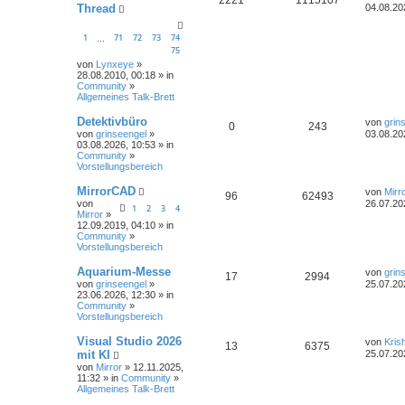
Thread
04.08.20
1
71
72
73
74
…
75
von
Lynxeye
»
28.08.2010, 00:18 » in
Community
»
Allgemeines Talk-Brett
Detektivbüro
von
grin
0
243
von
grinseengel
»
03.08.20
03.08.2026, 10:53 » in
Community
»
Vorstellungsbereich
MirrorCAD
von
Mirr
96
62493
von
26.07.20
1
2
3
4
Mirror
»
12.09.2019, 04:10 » in
Community
»
Vorstellungsbereich
Aquarium-Messe
von
grin
17
2994
von
grinseengel
»
25.07.20
23.06.2026, 12:30 » in
Community
»
Vorstellungsbereich
Visual Studio 2026
von
Kris
13
6375
mit KI
25.07.20
von
Mirror
» 12.11.2025,
11:32 » in
Community
»
Allgemeines Talk-Brett