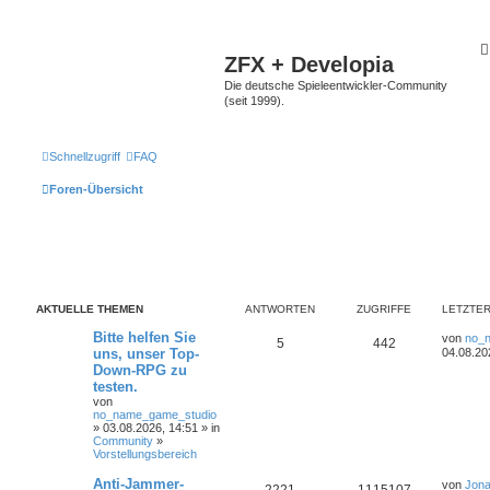
ZFX + Developia
Die deutsche Spieleentwickler-Community
(seit 1999).
Schnellzugriff
FAQ
Foren-Übersicht
AKTUELLE THEMEN
ANTWORTEN
ZUGRIFFE
LETZTER
Bitte helfen Sie
von
no_
5
442
uns, unser Top-
04.08.20
Down-RPG zu
testen.
von
no_name_game_studio
» 03.08.2026, 14:51 » in
Community
»
Vorstellungsbereich
Anti-Jammer-
von
Jona
2221
1115107