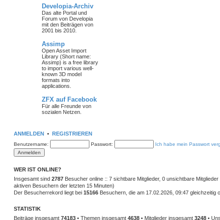
Developia-Archiv
Das alte Portal und
Forum von Developia
mit den Beiträgen von
2001 bis 2010.
Assimp
Open Asset Import
Library (Short name:
Assimp) is a free library
to import various well-
known 3D model
formats into
applications.
ZFX auf Facebook
Für alle Freunde von
sozialen Netzen.
ANMELDEN
•
REGISTRIEREN
Benutzername:
Passwort:
Ich habe mein Passwort ver
WER IST ONLINE?
Insgesamt sind
2787
Besucher online :: 7 sichtbare Mitglieder, 0 unsichtbare Mitglied
aktiven Besuchern der letzten 15 Minuten)
Der Besucherrekord liegt bei
15166
Besuchern, die am 17.02.2026, 09:47 gleichzeitig o
STATISTIK
Beiträge insgesamt
74183
• Themen insgesamt
4638
• Mitglieder insgesamt
3248
• Uns