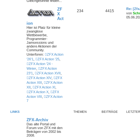
Gleichgesinnte finden...
ZF
Re: [Zf
234
4415
von
Sch
X
05.06.20
Act
ion
Hier ist Platz für kleine
zwanglose
Wettbewerbe,
Programmier-
Jamsessions und
andere Aktionen der
Community.
Unterforen:
ZFX Action
'26'1
,
ZFX Action '25
,
ZFX Action '24 -
Winter
,
ZFX Action
23'1
,
ZFX Action XVII
,
ZFX Action XIV
,
ZFX
Action XIII
,
ZFX Action
XII
,
ZFX Action XI
,
ZFX Action X
,
ZFX
Action VIII
,
ZFX Action
7
LINKS
THEMEN
BEITRÄGE
LETZTER
ZFX-Archiv
Das alte Portal und
Forum von ZFX mit den
Beiträgen von 2002 bis
2008.