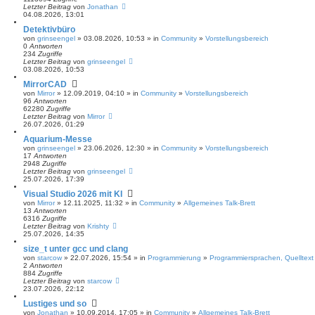
Letzter Beitrag
von
Jonathan
04.08.2026, 13:01
Detektivbüro
von
grinseengel
» 03.08.2026, 10:53 » in
Community
»
Vorstellungsbereich
0
Antworten
234
Zugriffe
Letzter Beitrag
von
grinseengel
03.08.2026, 10:53
MirrorCAD
von
Mirror
» 12.09.2019, 04:10 » in
Community
»
Vorstellungsbereich
96
Antworten
62280
Zugriffe
Letzter Beitrag
von
Mirror
26.07.2026, 01:29
Aquarium-Messe
von
grinseengel
» 23.06.2026, 12:30 » in
Community
»
Vorstellungsbereich
17
Antworten
2948
Zugriffe
Letzter Beitrag
von
grinseengel
25.07.2026, 17:39
Visual Studio 2026 mit KI
von
Mirror
» 12.11.2025, 11:32 » in
Community
»
Allgemeines Talk-Brett
13
Antworten
6316
Zugriffe
Letzter Beitrag
von
Krishty
25.07.2026, 14:35
size_t unter gcc und clang
von
starcow
» 22.07.2026, 15:54 » in
Programmierung
»
Programmiersprachen, Quelltext
2
Antworten
884
Zugriffe
Letzter Beitrag
von
starcow
23.07.2026, 22:12
Lustiges und so
von
Jonathan
» 10.09.2014, 17:05 » in
Community
»
Allgemeines Talk-Brett