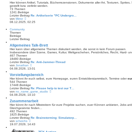
a
s
Hier können Artikel, Tutorials, Bücherrezensionen, Dokumente aller Art, Texturen, Sprite
g
t
gestellt bzw. verlinkt werden.
e
73
Themen
r
1241
Beiträge
B
Letzter Beitrag
Re: Artikelserie "PC Undergro…
e
N
von
Mirror
i
e
08.12.2025, 02:25
t
u
r
e
Community
a
s
Themen
g
t
Beiträge
e
Letzter Beitrag
r
B
Allgemeines Talk-Brett
e
Hier kann über allgemeine Themen diskutiert werden, die sonst in kein Forum passen.
i
Insbesondere über Szene, Games, Kultur, Weltgeschehen, Persönliches, Recht, Hard- un
t
467
Themen
r
18480
Beiträge
a
Letzter Beitrag
Re: Anti-Jammer-Thread
g
N
von
Jonathan
e
04.08.2026, 13:01
u
Vorstellungsbereich
e
s
Hier könnt ihr euch selbst, eure Homepage, euren Entwicklerstammtisch, Termine oder
eu
t
544
Themen
e
17448
Beiträge
r
Letzter Beitrag
Re: Please help to test our T…
B
N
von
no_name_game_studio
e
e
04.08.2026, 14:10
i
u
Zusammenarbeit
t
e
r
s
Hier könnt ihr nach Mitstreitern für eure Projekte suchen, euer Können anbieten, Jobs a
a
t
Gleichgesinnte finden...
g
e
492
Themen
r
1825
Beiträge
B
Letzter Beitrag
Re: Brainstorming: Simulatorp…
e
N
von
scheichs
i
e
19.07.2026, 14:43
t
u
r
e