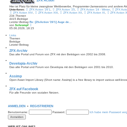
ZFX Action
a
s
g
t
Hier ist Platz für kleine zwanglose Wettbewerbe, Programmier-Jamsessions und andere A
e
Unterforen:
ZFX Action '26'1
,
ZFX Action '25
,
ZFX Action '24 - Winter
,
ZFX Acti
r
ZFX Action XIV
,
ZFX Action XIII
,
ZFX Action XII
,
ZFX Action XI
,
ZFX Action 
B
234
Themen
e
4415
Beiträge
i
Letzter Beitrag
Re: [ZfxAction '26'1] Auge de…
t
N
von
Schrompf
r
e
05.06.2026, 18:15
a
u
g
e
Links
s
Themen
t
Beiträge
e
Letzter Beitrag
r
B
ZFX-Archiv
e
Das alte Portal und Forum von ZFX mit den Beiträgen von 2002 bis 2008.
i
t
r
Developia-Archiv
a
Das alte Portal und Forum von Developia mit den Beiträgen von 2001 bis 2010.
g
Assimp
Open Asset Import Library (Short name: Assimp) is a free library to import various well-kno
ZFX auf Facebook
Für alle Freunde von sozialen Netzen.
ANMELDEN
•
REGISTRIEREN
Benutzername:
Passwort:
Ich habe mein Passwort ver
WER IST ONLINE?