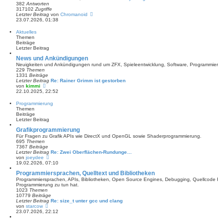
382
Antworten
317102
Zugriffe
Letzter Beitrag
von
Chromanoid
23.07.2026, 01:38
Aktuelles
Themen
Beiträge
Letzter Beitrag
News und Ankündigungen
Neuigkeiten und Ankündigungen rund um ZFX, Spieleentwicklung, Software, Programmie
229
Themen
1331
Beiträge
Letzter Beitrag
Re: Rainer Grimm ist gestorben
N
von
kimmi
e
22.10.2025, 22:52
u
e
Programmierung
s
Themen
t
Beiträge
e
Letzter Beitrag
r
B
Grafikprogrammierung
e
Für Fragen zu Grafik APIs wie DirectX und OpenGL sowie Shaderprogrammierung.
i
695
Themen
t
7367
Beiträge
r
Letzter Beitrag
Re: Zwei Oberflächen-Rundunge…
a
N
von
joeydee
g
e
19.02.2026, 07:10
u
Programmiersprachen, Quelltext und Bibliotheken
e
s
Programmiersprachen, APIs, Bibliotheken, Open Source Engines, Debugging, Quellcode Fe
t
Programmierung zu tun hat.
e
1023
Themen
r
10779
Beiträge
B
Letzter Beitrag
Re: size_t unter gcc und clang
e
N
von
starcow
i
e
23.07.2026, 22:12
t
u