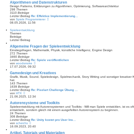
Algorithmen und Datenstrukturen
r
e
a
s
Design Patterns, Erklärungen zu Algorithmen, Optimierung, Softwarearchitektur
g
t
298
Themen
e
3110
Beiträge
r
Letzter Beitrag
Re: Effektive Implementierung…
B
N
von
Spiele Programmierer
e
e
08.05.2026, 11:56
i
u
t
e
Spieleentwicklung
r
s
Themen
a
t
Beiträge
g
e
Letzter Beitrag
r
B
Allgemeine Fragen der Spieleentwicklung
e
Einstiegsfragen, Mathematik, Physik, künstliche Intelligenz, Engine Design
i
272
Themen
t
3460
Beiträge
r
Letzter Beitrag
Re: Spiele veröffentlichen
a
N
von
woodsmoke
g
e
17.07.2026, 09:32
u
Gamedesign und Kreatives
e
s
Grafik, Musik, Sound, Spieledesign, Spielmechanik, Story Writing und sonstiger kreativer
t
hat.
e
143
Themen
r
1639
Beiträge
B
Letzter Beitrag
Re: Pixelart Challenge Übung …
e
N
von
HTX
i
e
21.06.2025, 12:34
t
u
Autorensysteme und Toolkits
r
e
a
s
Spieleentwicklung mit Autorensystemen und Toolkits - Will man Spiele entwicklen, ist es oft
g
t
entwickeln, sondern gleich mit einem ausgefeilten Autorensystem zu beginnen.
e
24
Themen
r
308
Beiträge
B
Letzter Beitrag
Re: Unity kostet pro User Ins…
e
N
von
scheichs
i
e
16.09.2023, 20:40
t
u
Artikel, Tutorials und Materialien
r
e