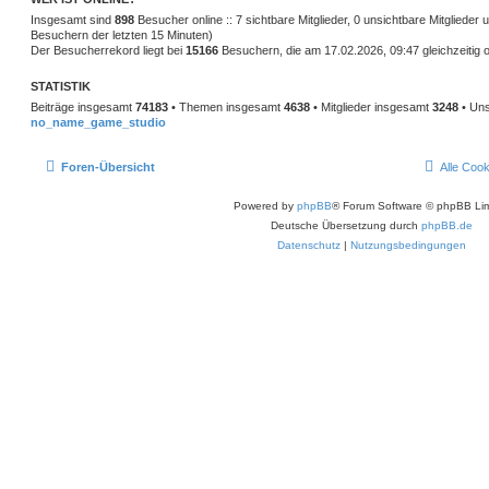
Insgesamt sind
898
Besucher online :: 7 sichtbare Mitglieder, 0 unsichtbare Mitglieder
Besuchern der letzten 15 Minuten)
Der Besucherrekord liegt bei
15166
Besuchern, die am 17.02.2026, 09:47 gleichzeitig o
STATISTIK
Beiträge insgesamt
74183
• Themen insgesamt
4638
• Mitglieder insgesamt
3248
• Uns
no_name_game_studio
Foren-Übersicht
Alle Coo
Powered by
phpBB
® Forum Software © phpBB Lim
Deutsche Übersetzung durch
phpBB.de
Datenschutz
|
Nutzungsbedingungen