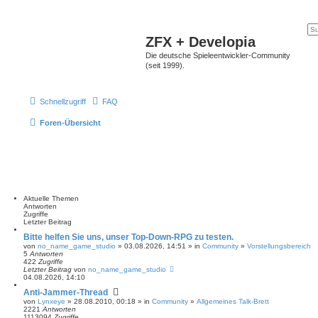
ZFX + Developia
Die deutsche Spieleentwickler-Community
(seit 1999).
Schnellzugriff
FAQ
Foren-Übersicht
Aktuelle Themen
Antworten
Zugriffe
Letzter Beitrag
Bitte helfen Sie uns, unser Top-Down-RPG zu testen.
von
no_name_game_studio
» 03.08.2026, 14:51 » in
Community
»
Vorstellungsbereich
5
Antworten
422
Zugriffe
Letzter Beitrag
von
no_name_game_studio
04.08.2026, 14:10
Anti-Jammer-Thread
von
Lynxeye
» 28.08.2010, 00:18 » in
Community
»
Allgemeines Talk-Brett
2221
Antworten
1113094
Zugriffe