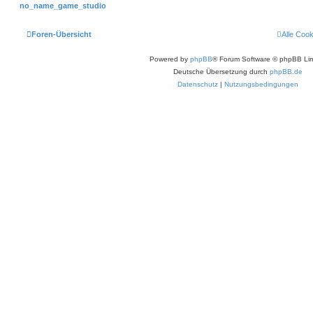
no_name_game_studio
Foren-Übersicht
Alle Coo
Powered by
phpBB
® Forum Software © phpBB Lim
Deutsche Übersetzung durch
phpBB.de
Datenschutz
|
Nutzungsbedingungen