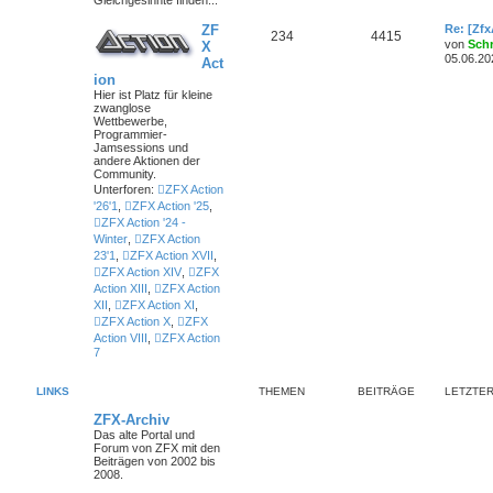
ZF
Re: [Zf
234
4415
von
Sch
X
05.06.20
Act
ion
Hier ist Platz für kleine
zwanglose
Wettbewerbe,
Programmier-
Jamsessions und
andere Aktionen der
Community.
Unterforen:
ZFX Action
'26'1
,
ZFX Action '25
,
ZFX Action '24 -
Winter
,
ZFX Action
23'1
,
ZFX Action XVII
,
ZFX Action XIV
,
ZFX
Action XIII
,
ZFX Action
XII
,
ZFX Action XI
,
ZFX Action X
,
ZFX
Action VIII
,
ZFX Action
7
LINKS
THEMEN
BEITRÄGE
LETZTER
ZFX-Archiv
Das alte Portal und
Forum von ZFX mit den
Beiträgen von 2002 bis
2008.