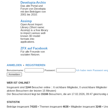
Developia-Archiv
Das alte Portal und
Forum von Developia
mit den Beiträgen von
2001 bis 2010.
Assimp
Open Asset Import
Library (Short name:
Assimp) is a free library
to import various well-
known 3D model
formats into
applications.
ZFX auf Facebook
Für alle Freunde von
sozialen Netzen.
ANMELDEN
•
REGISTRIEREN
Benutzername:
Passwort:
Ich habe mein Passwort ver
WER IST ONLINE?
Insgesamt sind
1144
Besucher online :: 6 sichtbare Mitglieder, 0 unsichtbare Mitglied
aktiven Besuchern der letzten 15 Minuten)
Der Besucherrekord liegt bei
15166
Besuchern, die am 17.02.2026, 09:47 gleichzeitig o
STATISTIK
Beiträge insgesamt
74183
• Themen insgesamt
4638
• Mitglieder insgesamt
3248
• Uns