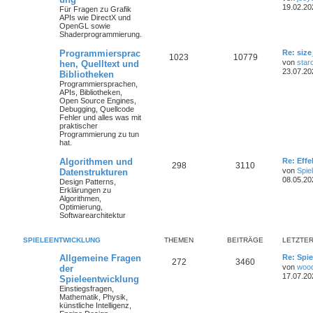
19.02.20
Für Fragen zu Grafik
APIs wie DirectX und
OpenGL sowie
Shaderprogrammierung.
Programmiersprac
Re: size
1023
10779
von
star
hen, Quelltext und
23.07.20
Bibliotheken
Programmiersprachen,
APIs, Bibliotheken,
Open Source Engines,
Debugging, Quellcode
Fehler und alles was mit
praktischer
Programmierung zu tun
hat.
Algorithmen und
Re: Eff
298
3110
von
Spie
Datenstrukturen
08.05.20
Design Patterns,
Erklärungen zu
Algorithmen,
Optimierung,
Softwarearchitektur
SPIELEENTWICKLUNG
THEMEN
BEITRÄGE
LETZTER
Allgemeine Fragen
Re: Spie
272
3460
von
woo
der
17.07.20
Spieleentwicklung
Einstiegsfragen,
Mathematik, Physik,
künstliche Intelligenz,