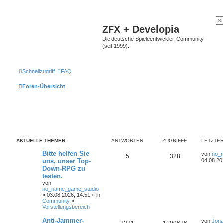
ZFX + Developia
Die deutsche Spieleentwickler-Community
(seit 1999).
Schnellzugriff
FAQ
Foren-Übersicht
AKTUELLE THEMEN
ANTWORTEN
ZUGRIFFE
LETZTER
Bitte helfen Sie
von
no_
5
328
uns, unser Top-
04.08.20
Down-RPG zu
testen.
von
no_name_game_studio
» 03.08.2026, 14:51 » in
Community
»
Vorstellungsbereich
Anti-Jammer-
von
Jona
2221
1109626