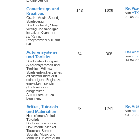
Engine Design
Gamedesign und
Re: Pix
143
1639
von
HTX
Kreatives
21.06.20
Grafik, Musik, Sound,
Spieledesign,
Spielmechanik, Story
Writing und sonstiger
kreativer Kram, der
nichts
mit
Programmieren zu tun
hat.
Autorensysteme
Re: Unit
24
308
von
sche
und Toolkits
16.09.20
Spieleentwicklung mit
Autorensystemen und
Toolkits - Will man
Spiele entwicklen, ist es
oft sinnvoll nicht erst
seine eigene Engine zu
entwickeln, sondern
gleich mit einem
ausgefeilten
Autorensystem zu
beginnen.
Artikel, Tutorials
Re: Art
73
1241
von
Mirr
und Materialien
08.12.20
Hier können Artikel,
Tutorials,
Bücherrezensionen,
Dokumente aller Art,
Texturen, Sprites,
Sounds, Musik und
Modelle zur Verfügung