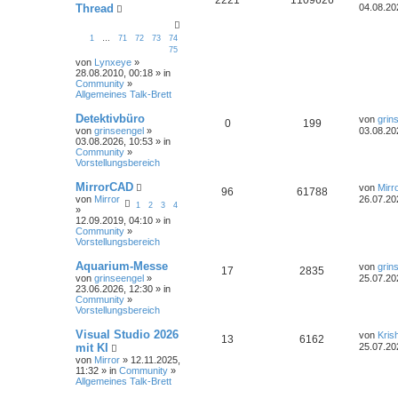
Thread
04.08.20
1
…
71
72
73
74
75
von
Lynxeye
»
28.08.2010, 00:18 » in
Community
»
Allgemeines Talk-Brett
Detektivbüro
von
grin
0
199
von
grinseengel
»
03.08.20
03.08.2026, 10:53 » in
Community
»
Vorstellungsbereich
MirrorCAD
von
Mirr
96
61788
von
Mirror
26.07.20
1
2
3
4
»
12.09.2019, 04:10 » in
Community
»
Vorstellungsbereich
Aquarium-Messe
von
grin
17
2835
von
grinseengel
»
25.07.20
23.06.2026, 12:30 » in
Community
»
Vorstellungsbereich
Visual Studio 2026
von
Kris
13
6162
mit KI
25.07.20
von
Mirror
» 12.11.2025,
11:32 » in
Community
»
Allgemeines Talk-Brett