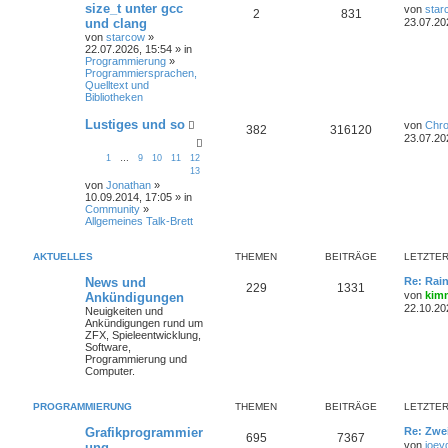
size_t unter gcc
von
star
2
831
und clang
23.07.20
von
starcow
»
22.07.2026, 15:54 » in
Programmierung
»
Programmiersprachen,
Quelltext und
Bibliotheken
Lustiges und so
von
Chr
382
316120
23.07.20
1
…
9
10
11
12
13
von
Jonathan
»
10.09.2014, 17:05 » in
Community
»
Allgemeines Talk-Brett
AKTUELLES
THEMEN
BEITRÄGE
LETZTER
News und
Re: Rai
229
1331
von
kim
Ankündigungen
22.10.20
Neuigkeiten und
Ankündigungen rund um
ZFX, Spieleentwicklung,
Software,
Programmierung und
Computer.
PROGRAMMIERUNG
THEMEN
BEITRÄGE
LETZTER
Grafikprogrammier
Re: Zwe
695
7367
von
joey
ung