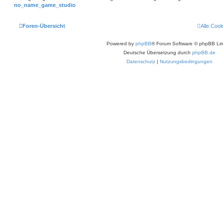
no_name_game_studio
Foren-Übersicht
Alle Coo
Powered by
phpBB
® Forum Software © phpBB Lim
Deutsche Übersetzung durch
phpBB.de
Datenschutz
|
Nutzungsbedingungen