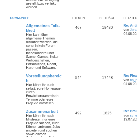
gestellt bzw. verlinkt
werden.
COMMUNITY
THEMEN
BEITRÄGE
LETZTER
Allgemeines Talk-
Re: Ant
467
18480
von
Jona
Brett
04.08.20
Hier kann über
allgemeine Themen
diskutiert werden, die
sonst in kein Forum
passen.
Insbesondere über
Szene, Games, Kultur,
Weltgeschehen,
Persönliches, Recht,
Hard- und Software.
Vorstellungsbereic
Re: Plea
544
17448
von
no_
h
04.08.20
Hier könnt ihr euch
selbst, eure Homepage,
euren
Entwicklerstammtisch,
Termine oder
eure
Projekte
vorstellen.
Zusammenarbeit
Re: Bra
492
1825
von
sche
Hier könnt ihr nach
Mitstreitern für eure
19.07.20
Projekte suchen, euer
Können anbieten, Jobs
anbieten und suchen
sowie einfach