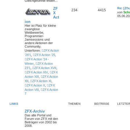
Gleichgesinnte finden...
ZF
Re: [Zf
234
4415
von
Sch
X
05.06.20
Act
ion
Hier ist Platz für kleine
zwanglose
Wettbewerbe,
Programmier-
Jamsessions und
andere Aktionen der
Community.
Unterforen:
ZFX Action
'26'1
,
ZFX Action '25
,
ZFX Action '24 -
Winter
,
ZFX Action
23'1
,
ZFX Action XVII
,
ZFX Action XIV
,
ZFX
Action XIII
,
ZFX Action
XII
,
ZFX Action XI
,
ZFX Action X
,
ZFX
Action VIII
,
ZFX Action
7
LINKS
THEMEN
BEITRÄGE
LETZTER
ZFX-Archiv
Das alte Portal und
Forum von ZFX mit den
Beiträgen von 2002 bis
2008.