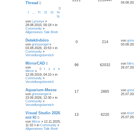
Thread
04.08.20
1
71
72
73
74
…
75
von
Lynxeye
»
28.08.2010, 00:18 » in
Community
»
Allgemeines Talk-Brett
Detektivbüro
von
grin
0
214
von
grinseengel
»
03.08.20
03.08.2026, 10:53 » in
Community
»
Vorstellungsbereich
MirrorCAD
von
Mirr
96
62032
von
26.07.20
1
2
3
4
Mirror
»
12.09.2019, 04:10 » in
Community
»
Vorstellungsbereich
Aquarium-Messe
von
grin
17
2865
von
grinseengel
»
25.07.20
23.06.2026, 12:30 » in
Community
»
Vorstellungsbereich
Visual Studio 2026
von
Kris
13
6220
mit KI
25.07.20
von
Mirror
» 12.11.2025,
11:32 » in
Community
»
Allgemeines Talk-Brett