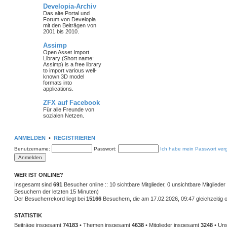
Developia-Archiv
Das alte Portal und
Forum von Developia
mit den Beiträgen von
2001 bis 2010.
Assimp
Open Asset Import
Library (Short name:
Assimp) is a free library
to import various well-
known 3D model
formats into
applications.
ZFX auf Facebook
Für alle Freunde von
sozialen Netzen.
ANMELDEN
•
REGISTRIEREN
Benutzername:
Passwort:
Ich habe mein Passwort ver
WER IST ONLINE?
Insgesamt sind
691
Besucher online :: 10 sichtbare Mitglieder, 0 unsichtbare Mitglied
Besuchern der letzten 15 Minuten)
Der Besucherrekord liegt bei
15166
Besuchern, die am 17.02.2026, 09:47 gleichzeitig o
STATISTIK
Beiträge insgesamt
74183
• Themen insgesamt
4638
• Mitglieder insgesamt
3248
• Uns