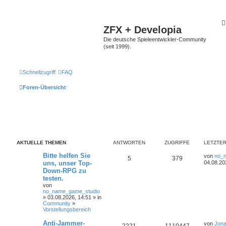
ZFX + Developia
Die deutsche Spieleentwickler-Community
(seit 1999).
Schnellzugriff
FAQ
Foren-Übersicht
AKTUELLE THEMEN
ANTWORTEN
ZUGRIFFE
LETZTER
Bitte helfen Sie
von
no_
5
379
uns, unser Top-
04.08.20
Down-RPG zu
testen.
von
no_name_game_studio
» 03.08.2026, 14:51 » in
Community
»
Vorstellungsbereich
Anti-Jammer-
von
Jona
2221
1110447