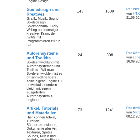
Engine Design
Gamedesign und
Re: Pix
143
1639
von
HTX
Kreatives
21.06.20
Grafik, Musik, Sound,
Spieledesign,
Spielmechanik, Story
Writing und sonstiger
kreativer Kram, der
nichts
mit
Programmieren zu tun
hat.
Autorensysteme
Re: Unit
24
308
von
sche
und Toolkits
16.09.20
Spieleentwicklung mit
Autorensystemen und
Toolkits - Will man
Spiele entwicklen, ist es
oft sinnvoll nicht erst
seine eigene Engine zu
entwickeln, sondern
gleich mit einem
ausgefeilten
Autorensystem zu
beginnen.
Artikel, Tutorials
Re: Art
73
1241
von
Mirr
und Materialien
08.12.20
Hier können Artikel,
Tutorials,
Bücherrezensionen,
Dokumente aller Art,
Texturen, Sprites,
Sounds, Musik und
Modelle zur Verfügung