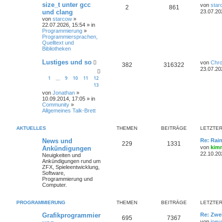
size_t unter gcc
von
star
2
861
und clang
23.07.20
von
starcow
»
22.07.2026, 15:54 » in
Programmierung
»
Programmiersprachen,
Quelltext und
Bibliotheken
Lustiges und so
von
Chr
382
316322
23.07.20
1
9
10
11
12
…
13
von
Jonathan
»
10.09.2014, 17:05 » in
Community
»
Allgemeines Talk-Brett
AKTUELLES
THEMEN
BEITRÄGE
LETZTER
News und
Re: Rai
229
1331
von
kim
Ankündigungen
22.10.20
Neuigkeiten und
Ankündigungen rund um
ZFX, Spieleentwicklung,
Software,
Programmierung und
Computer.
PROGRAMMIERUNG
THEMEN
BEITRÄGE
LETZTER
Grafikprogrammier
Re: Zwe
695
7367
von
joey