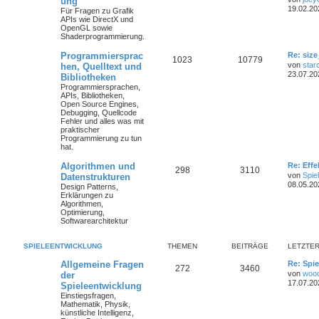
ung
19.02.20
Für Fragen zu Grafik
APIs wie DirectX und
OpenGL sowie
Shaderprogrammierung.
Programmiersprac
Re: size
1023
10779
von
star
hen, Quelltext und
23.07.20
Bibliotheken
Programmiersprachen,
APIs, Bibliotheken,
Open Source Engines,
Debugging, Quellcode
Fehler und alles was mit
praktischer
Programmierung zu tun
hat.
Algorithmen und
Re: Eff
298
3110
von
Spie
Datenstrukturen
08.05.20
Design Patterns,
Erklärungen zu
Algorithmen,
Optimierung,
Softwarearchitektur
SPIELEENTWICKLUNG
THEMEN
BEITRÄGE
LETZTER
Allgemeine Fragen
Re: Spie
272
3460
von
woo
der
17.07.20
Spieleentwicklung
Einstiegsfragen,
Mathematik, Physik,
künstliche Intelligenz,