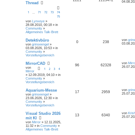
04.08.20
Thread
1
71
72
73
74
…
75
von
Lynxeye
»
28.08.2010, 00:18 » in
Community
»
Allgemeines Talk-Brett
Detektivbüro
von
grin
0
238
03.08.20
von
grinseengel
»
03.08.2026, 10:53 » in
Community
»
Vorstellungsbereich
MirrorCAD
von
Mirr
96
62328
26.07.20
von
1
2
3
4
Mirror
» 12.09.2019, 04:10 » in
Community
»
Vorstellungsbereich
Aquarium-Messe
von
grin
17
2959
25.07.20
von
grinseengel
»
23.06.2026, 12:30 » in
Community
»
Vorstellungsbereich
Visual Studio 2026
von
Kris
13
6340
25.07.20
mit KI
von
Mirror
» 12.11.2025,
11:32 » in
Community
»
Allgemeines Talk-Brett