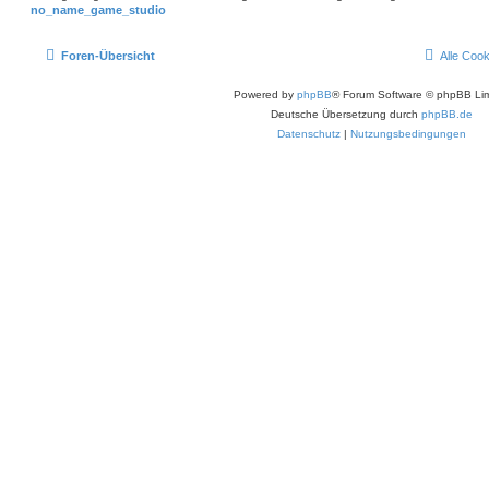
no_name_game_studio
Foren-Übersicht
Alle Coo
Powered by
phpBB
® Forum Software © phpBB Lim
Deutsche Übersetzung durch
phpBB.de
Datenschutz
|
Nutzungsbedingungen