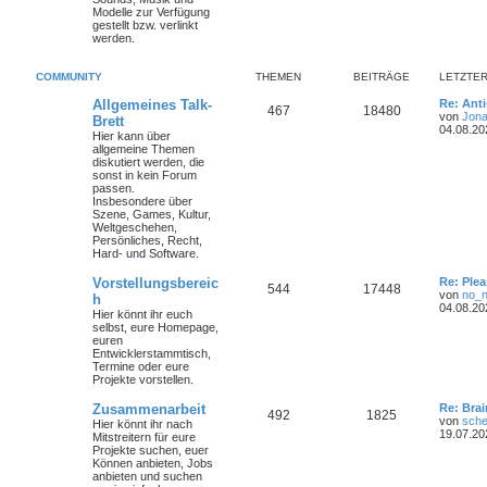
Modelle zur Verfügung
gestellt bzw. verlinkt
werden.
COMMUNITY
THEMEN
BEITRÄGE
LETZTER
Allgemeines Talk-
Re: Ant
467
18480
von
Jona
Brett
04.08.20
Hier kann über
allgemeine Themen
diskutiert werden, die
sonst in kein Forum
passen.
Insbesondere über
Szene, Games, Kultur,
Weltgeschehen,
Persönliches, Recht,
Hard- und Software.
Vorstellungsbereic
Re: Plea
544
17448
von
no_
h
04.08.20
Hier könnt ihr euch
selbst, eure Homepage,
euren
Entwicklerstammtisch,
Termine oder
eure
Projekte
vorstellen.
Zusammenarbeit
Re: Bra
492
1825
von
sche
Hier könnt ihr nach
19.07.20
Mitstreitern für eure
Projekte suchen, euer
Können anbieten, Jobs
anbieten und suchen