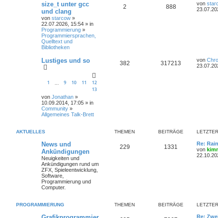
size_t unter gcc
von
star
2
888
23.07.20
und clang
von
starcow
»
22.07.2026, 15:54 » in
Programmierung
»
Programmiersprachen,
Quelltext und
Bibliotheken
Lustiges und so
von
Chr
382
317213
23.07.20
1
9
10
11
12
…
13
von
Jonathan
»
10.09.2014, 17:05 » in
Community
»
Allgemeines Talk-Brett
AKTUELLES
THEMEN
BEITRÄGE
LETZTER
News und
Re: Rai
229
1331
von
kim
Ankündigungen
22.10.20
Neuigkeiten und
Ankündigungen rund um
ZFX, Spieleentwicklung,
Software,
Programmierung und
Computer.
PROGRAMMIERUNG
THEMEN
BEITRÄGE
LETZTER
Grafikprogrammier
Re: Zwe