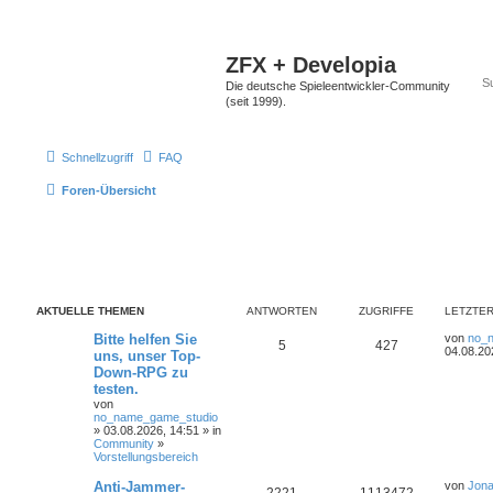
ZFX + Developia
Die deutsche Spieleentwickler-Community
(seit 1999).
Schnellzugriff
FAQ
Foren-Übersicht
AKTUELLE THEMEN
ANTWORTEN
ZUGRIFFE
LETZTER
Bitte helfen Sie
von
no_
5
427
04.08.20
uns, unser Top-
Down-RPG zu
testen.
von
no_name_game_studio
» 03.08.2026, 14:51 » in
Community
»
Vorstellungsbereich
Anti-Jammer-
von
Jona
2221
1113472