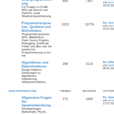
695
7367
von
joey
ung
19.02.20
Für Fragen zu Grafik
APIs wie DirectX und
OpenGL sowie
Shaderprogrammierung.
Programmiersprac
Re: size
1023
10779
von
star
hen, Quelltext und
23.07.20
Bibliotheken
Programmiersprachen,
APIs, Bibliotheken,
Open Source Engines,
Debugging, Quellcode
Fehler und alles was mit
praktischer
Programmierung zu tun
hat.
Algorithmen und
Re: Eff
298
3110
von
Spie
Datenstrukturen
08.05.20
Design Patterns,
Erklärungen zu
Algorithmen,
Optimierung,
Softwarearchitektur
SPIELEENTWICKLUNG
THEMEN
BEITRÄGE
LETZTER
Allgemeine Fragen
Re: Spie
272
3460
von
woo
der
17.07.20
Spieleentwicklung
Einstiegsfragen,
Mathematik, Physik,