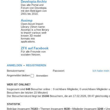
Developia-Archiv
Das alte Portal und
Forum von Developia
mit den Beiträgen von
2001 bis 2010.
Assimp
Open Asset Import
Library (Short name:
Assimp) is a free library
to import various well-
known 3D model
formats into
applications.
ZFX auf Facebook
Für alle Freunde von
sozialen Netzen.
ANMELDEN
•
REGISTRIEREN
Benutzername:
Passwort:
Ich habe mein
Angemeldet bleiben
WER IST ONLINE?
Insgesamt sind
648
Besucher online :: 9 sichtbare Mitglieder, 0 unsichtbare Mitglieder
Besuchern der letzten 15 Minuten)
Der Besucherrekord liegt bei
15166
Besuchern, die am 17.02.2026, 09:47 gleichzeitig o
STATISTIK
Beiträge insgesamt
74183
• Themen insgesamt
4638
• Mitglieder insgesamt
3248
• Uns