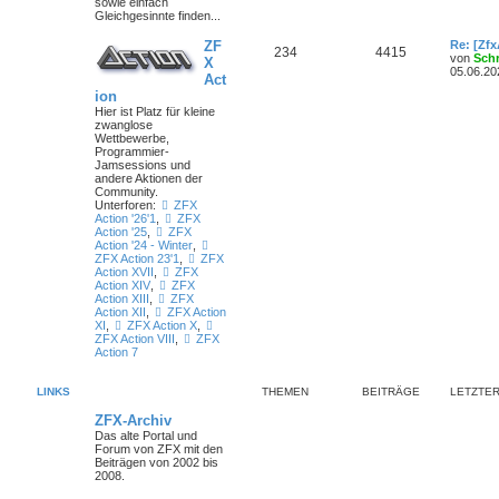
sowie einfach
Gleichgesinnte finden...
ZF
Re: [Zf
234
4415
von
Sch
X
05.06.20
Act
ion
Hier ist Platz für kleine
zwanglose
Wettbewerbe,
Programmier-
Jamsessions und
andere Aktionen der
Community.
Unterforen:
ZFX
Action '26'1
,
ZFX
Action '25
,
ZFX
Action '24 - Winter
,
ZFX Action 23'1
,
ZFX
Action XVII
,
ZFX
Action XIV
,
ZFX
Action XIII
,
ZFX
Action XII
,
ZFX Action
XI
,
ZFX Action X
,
ZFX Action VIII
,
ZFX
Action 7
LINKS
THEMEN
BEITRÄGE
LETZTER
ZFX-Archiv
Das alte Portal und
Forum von ZFX mit den
Beiträgen von 2002 bis
2008.