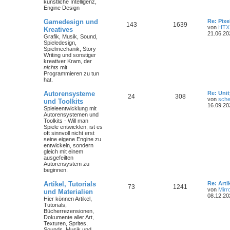
künstliche Intelligenz,
Engine Design
Gamedesign und
Re: Pix
143
1639
von
HTX
Kreatives
21.06.20
Grafik, Musik, Sound,
Spieledesign,
Spielmechanik, Story
Writing und sonstiger
kreativer Kram, der
nichts
mit
Programmieren zu tun
hat.
Autorensysteme
Re: Unit
24
308
von
sche
und Toolkits
16.09.20
Spieleentwicklung mit
Autorensystemen und
Toolkits - Will man
Spiele entwicklen, ist es
oft sinnvoll nicht erst
seine eigene Engine zu
entwickeln, sondern
gleich mit einem
ausgefeilten
Autorensystem zu
beginnen.
Artikel, Tutorials
Re: Art
73
1241
von
Mirr
und Materialien
08.12.20
Hier können Artikel,
Tutorials,
Bücherrezensionen,
Dokumente aller Art,
Texturen, Sprites,
Sounds, Musik und