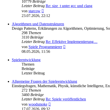
10779
Beiträge
Letzter Beitrag
Re: size_t unter gcc und clang
Neuester
von
starcow
Beitrag
23.07.2026, 22:12
Algorithmen und Datenstrukturen
Design Patterns, Erklärungen zu Algorithmen, Optimierung, So
298
Themen
3110
Beiträge
Letzter Beitrag
Re: Effektive Implementierung…
Neuester
von
Spiele Programmierer
Beitrag
08.05.2026, 11:56
Spieleentwicklung
Themen
Beiträge
Letzter Beitrag
Allgemeine Fragen der Spieleentwicklung
Einstiegsfragen, Mathematik, Physik, künstliche Intelligenz, E
272
Themen
3460
Beiträge
Letzter Beitrag
Re: Spiele veröffentlichen
Neuester
von
woodsmoke
Beitrag
17.07.2026, 09:32