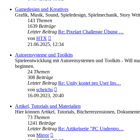
Gamedesign und Kreatives
Grafik, Musik, Sound, Spieledesign, Spielmechanik, Story Writ
143
Themen
1639
Beiträge
Letzter Beitrag
Re: Pixelart Challenge Übung …
Neuester
von
HTX
Beitrag
21.06.2025, 12:34
Autorensysteme und Toolkits
Spieleentwicklung mit Autorensystemen und Toolkits - Will man 
beginnen.
24
Themen
308
Beiträge
Letzter Beitrag
Re: Unity kostet pro User Ins…
Neuester
von
scheichs
Beitrag
16.09.2023, 20:40
Artikel, Tutorials und Materialien
Hier können Artikel, Tutorials, Bücherrezensionen, Dokumente 
73
Themen
1241
Beiträge
Letzter Beitrag
Re: Artikelserie "PC Undergro…
Neuester
von
Mirror
Beitrag