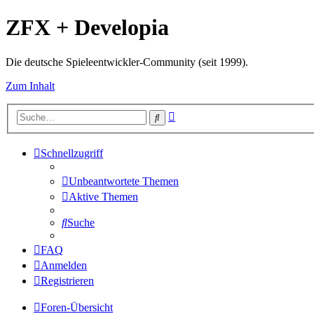
ZFX + Developia
Die deutsche Spieleentwickler-Community (seit 1999).
Zum Inhalt
Erweiterte
Suche
Suche
Schnellzugriff
Unbeantwortete Themen
Aktive Themen
Suche
FAQ
Anmelden
Registrieren
Foren-Übersicht