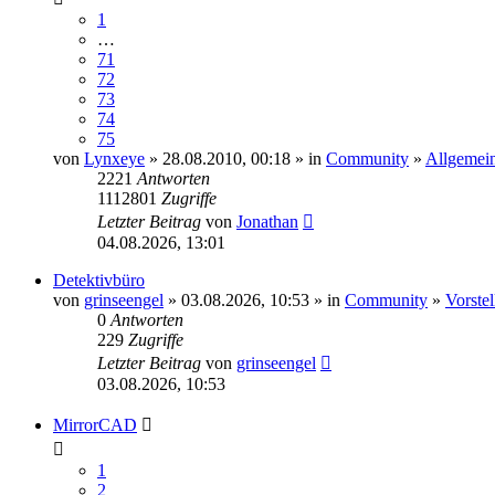
1
…
71
72
73
74
75
von
Lynxeye
» 28.08.2010, 00:18 » in
Community
»
Allgemein
2221
Antworten
1112801
Zugriffe
Letzter Beitrag
von
Jonathan
04.08.2026, 13:01
Detektivbüro
von
grinseengel
» 03.08.2026, 10:53 » in
Community
»
Vorste
0
Antworten
229
Zugriffe
Letzter Beitrag
von
grinseengel
03.08.2026, 10:53
MirrorCAD
1
2