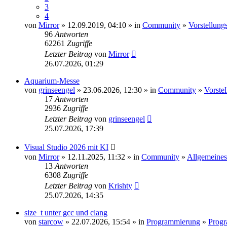
3
4
von
Mirror
» 12.09.2019, 04:10 » in
Community
»
Vorstellung
96
Antworten
62261
Zugriffe
Letzter Beitrag
von
Mirror
26.07.2026, 01:29
Aquarium-Messe
von
grinseengel
» 23.06.2026, 12:30 » in
Community
»
Vorste
17
Antworten
2936
Zugriffe
Letzter Beitrag
von
grinseengel
25.07.2026, 17:39
Visual Studio 2026 mit KI
von
Mirror
» 12.11.2025, 11:32 » in
Community
»
Allgemeines
13
Antworten
6308
Zugriffe
Letzter Beitrag
von
Krishty
25.07.2026, 14:35
size_t unter gcc und clang
von
starcow
» 22.07.2026, 15:54 » in
Programmierung
»
Progr