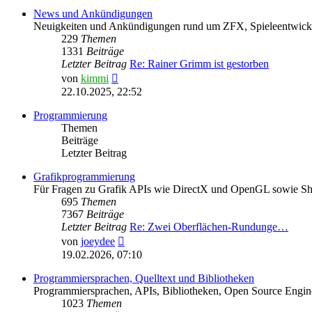
News und Ankündigungen
Neuigkeiten und Ankündigungen rund um ZFX, Spieleentwick
229
Themen
1331
Beiträge
Letzter Beitrag
Re: Rainer Grimm ist gestorben
Neuester
von
kimmi
Beitrag
22.10.2025, 22:52
Programmierung
Themen
Beiträge
Letzter Beitrag
Grafikprogrammierung
Für Fragen zu Grafik APIs wie DirectX und OpenGL sowie S
695
Themen
7367
Beiträge
Letzter Beitrag
Re: Zwei Oberflächen-Rundunge…
Neuester
von
joeydee
Beitrag
19.02.2026, 07:10
Programmiersprachen, Quelltext und Bibliotheken
Programmiersprachen, APIs, Bibliotheken, Open Source Engine
1023
Themen