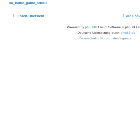
no_name_game_studio
Foren-Übersicht
Alle Coo
Powered by
phpBB
® Forum Software © phpBB Lim
Deutsche Übersetzung durch
phpBB.de
Datenschutz
|
Nutzungsbedingungen