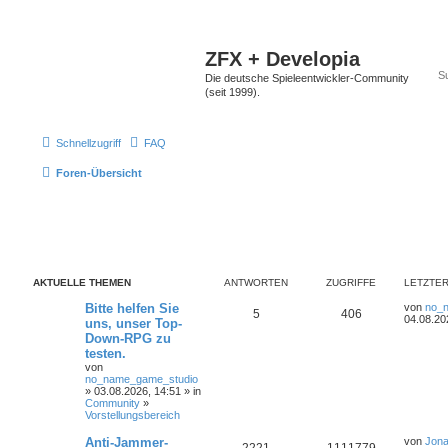
ZFX + Developia
Die deutsche Spieleentwickler-Community
(seit 1999).
Schnellzugriff
FAQ
Foren-Übersicht
AKTUELLE THEMEN
ANTWORTEN
ZUGRIFFE
LETZTER
Bitte helfen Sie
von
no_
5
406
04.08.20
uns, unser Top-
Down-RPG zu
testen.
von
no_name_game_studio
» 03.08.2026, 14:51 » in
Community
»
Vorstellungsbereich
Anti-Jammer-
von
Jona
2221
1111779