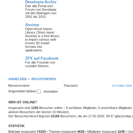
Developia-Archiv
Das alte Portal und
Forum von Developia
mit den Beiträgen von
2001 bis 2010.
Assimp
Open Asset Import
Library (Short name:
Assimp) is a free library
to import various well-
known 3D model
formats into
applications.
ZFX auf Facebook
Für alle Freunde von
sozialen Netzen.
ANMELDEN
•
REGISTRIEREN
Benutzername:
Passwort:
Ich habe mein
Angemeldet bleiben
WER IST ONLINE?
Insgesamt sind
1256
Besucher online :: 8 sichtbare Mitglieder, 0 unsichtbare Mitglied
aktiven Besuchern der letzten 15 Minuten)
Der Besucherrekord liegt bei
15166
Besuchern, die am 17.02.2026, 09:47 gleichzeitig o
STATISTIK
Beiträge insgesamt
74183
• Themen insgesamt
4638
• Mitglieder insgesamt
3248
• Uns