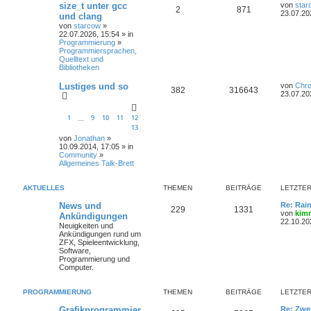
size_t unter gcc
von
star
2
871
23.07.20
und clang
von
starcow
»
22.07.2026, 15:54 » in
Programmierung
»
Programmiersprachen,
Quelltext und
Bibliotheken
Lustiges und so
von
Chr
382
316643
23.07.20
1
9
10
11
12
…
13
von
Jonathan
»
10.09.2014, 17:05 » in
Community
»
Allgemeines Talk-Brett
AKTUELLES
THEMEN
BEITRÄGE
LETZTER
News und
Re: Rai
229
1331
von
kim
Ankündigungen
22.10.20
Neuigkeiten und
Ankündigungen rund um
ZFX, Spieleentwicklung,
Software,
Programmierung und
Computer.
PROGRAMMIERUNG
THEMEN
BEITRÄGE
LETZTER
Grafikprogrammier
Re: Zwe