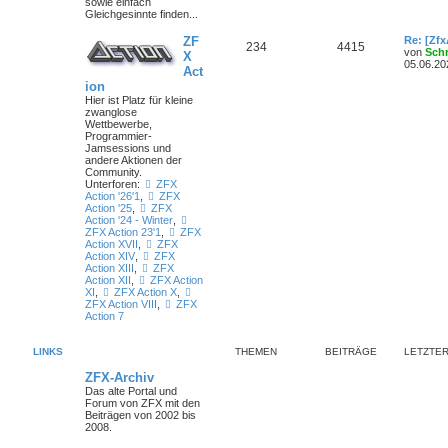
sowie einfach
Gleichgesinnte finden...
ZF
Re: [Zf
234
4415
von
Sch
X
05.06.20
Act
ion
Hier ist Platz für kleine
zwanglose
Wettbewerbe,
Programmier-
Jamsessions und
andere Aktionen der
Community.
Unterforen:
ZFX
Action '26'1
,
ZFX
Action '25
,
ZFX
Action '24 - Winter
,
ZFX Action 23'1
,
ZFX
Action XVII
,
ZFX
Action XIV
,
ZFX
Action XIII
,
ZFX
Action XII
,
ZFX Action
XI
,
ZFX Action X
,
ZFX Action VIII
,
ZFX
Action 7
LINKS
THEMEN
BEITRÄGE
LETZTER
ZFX-Archiv
Das alte Portal und
Forum von ZFX mit den
Beiträgen von 2002 bis
2008.