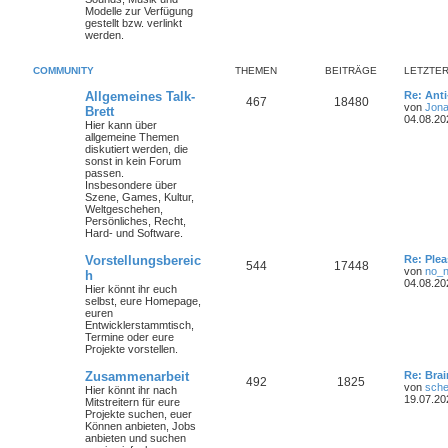
Modelle zur Verfügung
gestellt bzw. verlinkt
werden.
COMMUNITY
THEMEN
BEITRÄGE
LETZTER
Allgemeines Talk-
Re: Ant
467
18480
von
Jona
Brett
04.08.20
Hier kann über
allgemeine Themen
diskutiert werden, die
sonst in kein Forum
passen.
Insbesondere über
Szene, Games, Kultur,
Weltgeschehen,
Persönliches, Recht,
Hard- und Software.
Vorstellungsbereic
Re: Plea
544
17448
von
no_
h
04.08.20
Hier könnt ihr euch
selbst, eure Homepage,
euren
Entwicklerstammtisch,
Termine oder
eure
Projekte
vorstellen.
Zusammenarbeit
Re: Bra
492
1825
von
sche
Hier könnt ihr nach
19.07.20
Mitstreitern für eure
Projekte suchen, euer
Können anbieten, Jobs
anbieten und suchen