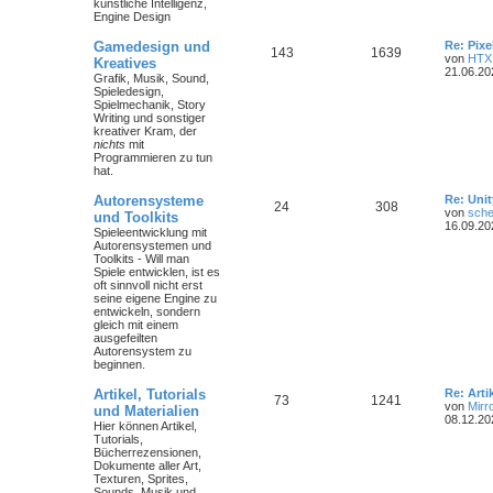
künstliche Intelligenz,
Engine Design
Gamedesign und
Re: Pix
143
1639
von
HTX
Kreatives
21.06.20
Grafik, Musik, Sound,
Spieledesign,
Spielmechanik, Story
Writing und sonstiger
kreativer Kram, der
nichts
mit
Programmieren zu tun
hat.
Autorensysteme
Re: Unit
24
308
von
sche
und Toolkits
16.09.20
Spieleentwicklung mit
Autorensystemen und
Toolkits - Will man
Spiele entwicklen, ist es
oft sinnvoll nicht erst
seine eigene Engine zu
entwickeln, sondern
gleich mit einem
ausgefeilten
Autorensystem zu
beginnen.
Artikel, Tutorials
Re: Art
73
1241
von
Mirr
und Materialien
08.12.20
Hier können Artikel,
Tutorials,
Bücherrezensionen,
Dokumente aller Art,
Texturen, Sprites,
Sounds, Musik und