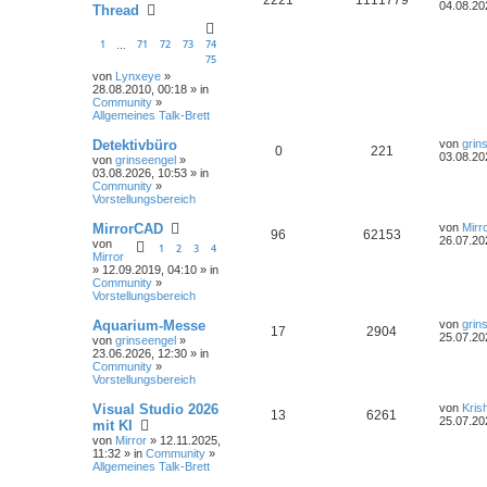
04.08.20
Thread
1
71
72
73
74
…
75
von
Lynxeye
»
28.08.2010, 00:18 » in
Community
»
Allgemeines Talk-Brett
Detektivbüro
von
grin
0
221
03.08.20
von
grinseengel
»
03.08.2026, 10:53 » in
Community
»
Vorstellungsbereich
MirrorCAD
von
Mirr
96
62153
26.07.20
von
1
2
3
4
Mirror
» 12.09.2019, 04:10 » in
Community
»
Vorstellungsbereich
Aquarium-Messe
von
grin
17
2904
25.07.20
von
grinseengel
»
23.06.2026, 12:30 » in
Community
»
Vorstellungsbereich
Visual Studio 2026
von
Kris
13
6261
25.07.20
mit KI
von
Mirror
» 12.11.2025,
11:32 » in
Community
»
Allgemeines Talk-Brett