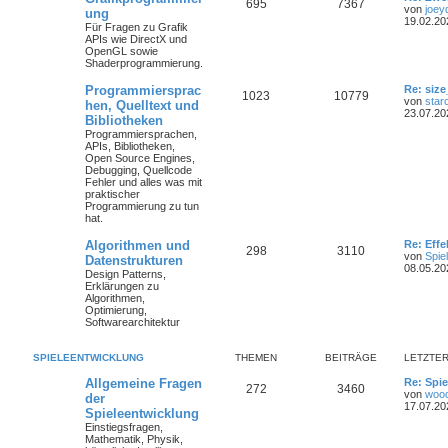
695
7367
von
joey
ung
19.02.20
Für Fragen zu Grafik
APIs wie DirectX und
OpenGL sowie
Shaderprogrammierung.
Programmiersprac
Re: size
1023
10779
von
star
hen, Quelltext und
23.07.20
Bibliotheken
Programmiersprachen,
APIs, Bibliotheken,
Open Source Engines,
Debugging, Quellcode
Fehler und alles was mit
praktischer
Programmierung zu tun
hat.
Algorithmen und
Re: Eff
298
3110
von
Spie
Datenstrukturen
08.05.20
Design Patterns,
Erklärungen zu
Algorithmen,
Optimierung,
Softwarearchitektur
SPIELEENTWICKLUNG
THEMEN
BEITRÄGE
LETZTER
Allgemeine Fragen
Re: Spie
272
3460
von
woo
der
17.07.20
Spieleentwicklung
Einstiegsfragen,
Mathematik, Physik,