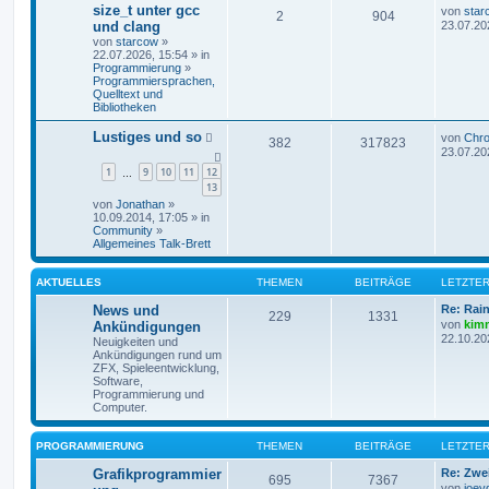
size_t unter gcc
von
star
2
904
und clang
23.07.20
von
starcow
»
22.07.2026, 15:54 » in
Programmierung
»
Programmiersprachen,
Quelltext und
Bibliotheken
Lustiges und so
von
Chr
382
317823
23.07.20
1
9
10
11
12
…
13
von
Jonathan
»
10.09.2014, 17:05 » in
Community
»
Allgemeines Talk-Brett
AKTUELLES
THEMEN
BEITRÄGE
LETZTER
News und
Re: Rai
229
1331
von
kim
Ankündigungen
22.10.20
Neuigkeiten und
Ankündigungen rund um
ZFX, Spieleentwicklung,
Software,
Programmierung und
Computer.
PROGRAMMIERUNG
THEMEN
BEITRÄGE
LETZTER
Grafikprogrammier
Re: Zwe
695
7367
von
joey