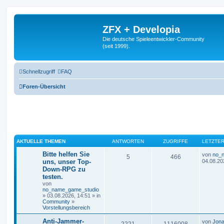
ZFX + Developia
Die deutsche Spieleentwickler-Community
(seit 1999).
Schnellzugriff
FAQ
Foren-Übersicht
AKTUELLE THEMEN
ANTWORTEN
ZUGRIFFE
LETZTER
Bitte helfen Sie
von
no_
5
466
uns, unser Top-
04.08.20
Down-RPG zu
testen.
von
no_name_game_studio
» 03.08.2026, 14:51 » in
Community
»
Vorstellungsbereich
Anti-Jammer-
von
Jona
2221
1116008