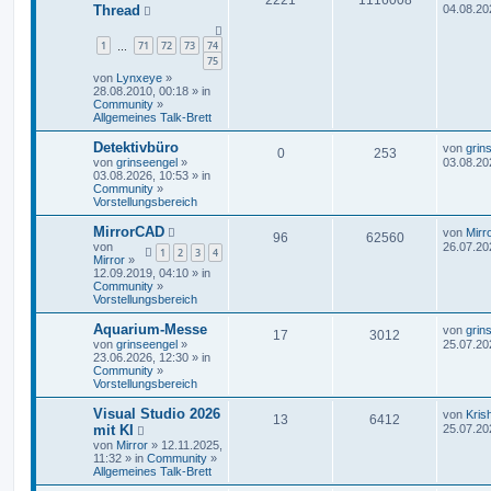
Thread
04.08.20
1
71
72
73
74
…
75
von
Lynxeye
»
28.08.2010, 00:18 » in
Community
»
Allgemeines Talk-Brett
Detektivbüro
von
grin
0
253
von
grinseengel
»
03.08.20
03.08.2026, 10:53 » in
Community
»
Vorstellungsbereich
MirrorCAD
von
Mirr
96
62560
von
26.07.20
1
2
3
4
Mirror
»
12.09.2019, 04:10 » in
Community
»
Vorstellungsbereich
Aquarium-Messe
von
grin
17
3012
von
grinseengel
»
25.07.20
23.06.2026, 12:30 » in
Community
»
Vorstellungsbereich
Visual Studio 2026
von
Kris
13
6412
mit KI
25.07.20
von
Mirror
» 12.11.2025,
11:32 » in
Community
»
Allgemeines Talk-Brett