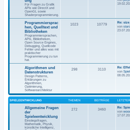
ung
19.02.20
Für Fragen zu Grafik
APIs wie DirectX und
OpenGL sowie
Shaderprogrammierung.
Programmiersprac
Re: size
1023
10779
von
star
hen, Quelltext und
23.07.20
Bibliotheken
Programmiersprachen,
APIs, Bibliotheken,
Open Source Engines,
Debugging, Quellcode
Fehler und alles was mit
praktischer
Programmierung zu tun
hat.
Algorithmen und
Re: Eff
298
3110
von
Spie
Datenstrukturen
08.05.20
Design Patterns,
Erklärungen zu
Algorithmen,
Optimierung,
Softwarearchitektur
SPIELEENTWICKLUNG
THEMEN
BEITRÄGE
LETZTER
Allgemeine Fragen
Re: Spie
272
3460
von
woo
der
17.07.20
Spieleentwicklung
Einstiegsfragen,
Mathematik, Physik,
künstliche Intelligenz,