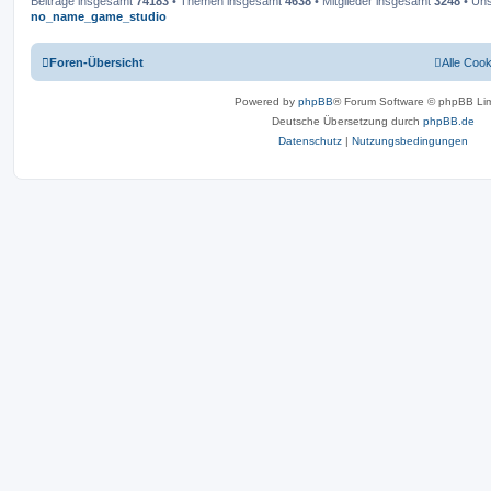
Beiträge insgesamt
74183
• Themen insgesamt
4638
• Mitglieder insgesamt
3248
• Uns
no_name_game_studio
Foren-Übersicht
Alle Coo
Powered by
phpBB
® Forum Software © phpBB Lim
Deutsche Übersetzung durch
phpBB.de
Datenschutz
|
Nutzungsbedingungen