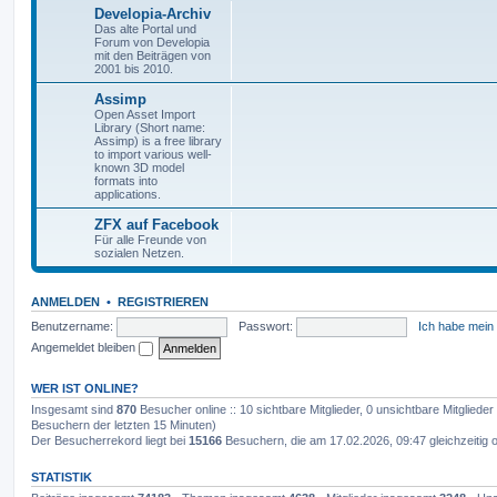
Developia-Archiv
Das alte Portal und
Forum von Developia
mit den Beiträgen von
2001 bis 2010.
Assimp
Open Asset Import
Library (Short name:
Assimp) is a free library
to import various well-
known 3D model
formats into
applications.
ZFX auf Facebook
Für alle Freunde von
sozialen Netzen.
ANMELDEN
•
REGISTRIEREN
Benutzername:
Passwort:
Ich habe mein
Angemeldet bleiben
WER IST ONLINE?
Insgesamt sind
870
Besucher online :: 10 sichtbare Mitglieder, 0 unsichtbare Mitglied
Besuchern der letzten 15 Minuten)
Der Besucherrekord liegt bei
15166
Besuchern, die am 17.02.2026, 09:47 gleichzeitig o
STATISTIK