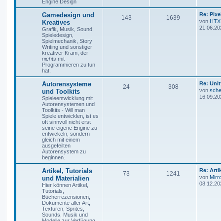
Engine Design
Gamedesign und
Re: Pix
143
1639
von
HTX
Kreatives
21.06.20
Grafik, Musik, Sound,
Spieledesign,
Spielmechanik, Story
Writing und sonstiger
kreativer Kram, der
nichts
mit
Programmieren zu tun
hat.
Autorensysteme
Re: Unit
24
308
von
sche
und Toolkits
16.09.20
Spieleentwicklung mit
Autorensystemen und
Toolkits - Will man
Spiele entwicklen, ist es
oft sinnvoll nicht erst
seine eigene Engine zu
entwickeln, sondern
gleich mit einem
ausgefeilten
Autorensystem zu
beginnen.
Artikel, Tutorials
Re: Art
73
1241
von
Mirr
und Materialien
08.12.20
Hier können Artikel,
Tutorials,
Bücherrezensionen,
Dokumente aller Art,
Texturen, Sprites,
Sounds, Musik und
Modelle zur Verfügung