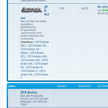
Gleichgesinnte finden...
ZF
Re: [Zf
234
4415
von
Sch
X
05.06.20
Act
ion
Hier ist Platz für kleine
zwanglose
Wettbewerbe,
Programmier-
Jamsessions und
andere Aktionen der
Community.
Unterforen:
ZFX Action
'26'1
,
ZFX Action '25
,
ZFX Action '24 -
Winter
,
ZFX Action
23'1
,
ZFX Action XVII
,
ZFX Action XIV
,
ZFX
Action XIII
,
ZFX Action
XII
,
ZFX Action XI
,
ZFX Action X
,
ZFX
Action VIII
,
ZFX Action
7
LINKS
THEMEN
BEITRÄGE
LETZTER
ZFX-Archiv
Das alte Portal und
Forum von ZFX mit den
Beiträgen von 2002 bis
2008.