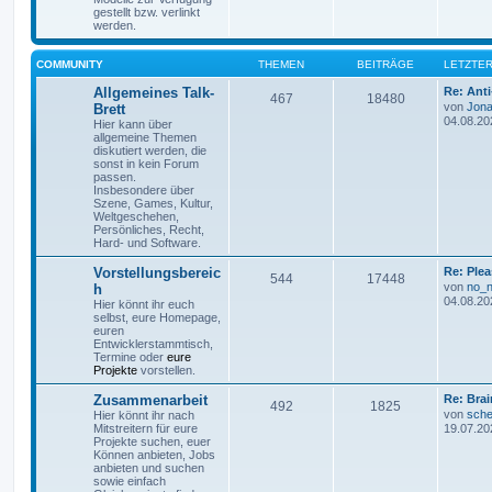
gestellt bzw. verlinkt
werden.
COMMUNITY
THEMEN
BEITRÄGE
LETZTER
Allgemeines Talk-
Re: Ant
467
18480
von
Jona
Brett
04.08.20
Hier kann über
allgemeine Themen
diskutiert werden, die
sonst in kein Forum
passen.
Insbesondere über
Szene, Games, Kultur,
Weltgeschehen,
Persönliches, Recht,
Hard- und Software.
Vorstellungsbereic
Re: Plea
544
17448
von
no_
h
04.08.20
Hier könnt ihr euch
selbst, eure Homepage,
euren
Entwicklerstammtisch,
Termine oder
eure
Projekte
vorstellen.
Zusammenarbeit
Re: Bra
492
1825
von
sche
Hier könnt ihr nach
Mitstreitern für eure
19.07.20
Projekte suchen, euer
Können anbieten, Jobs
anbieten und suchen
sowie einfach