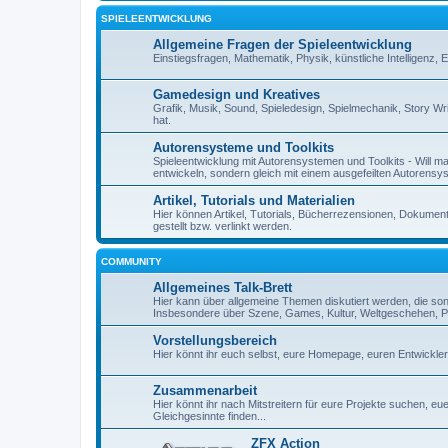
SPIELEENTWICKLUNG
Allgemeine Fragen der Spieleentwicklung
Einstiegsfragen, Mathematik, Physik, künstliche Intelligenz,
Gamedesign und Kreatives
Grafik, Musik, Sound, Spieledesign, Spielmechanik, Story Wr
hat.
Autorensysteme und Toolkits
Spieleentwicklung mit Autorensystemen und Toolkits - Will man 
entwickeln, sondern gleich mit einem ausgefeilten Autorensy
Artikel, Tutorials und Materialien
Hier können Artikel, Tutorials, Bücherrezensionen, Dokument
gestellt bzw. verlinkt werden.
COMMUNITY
Allgemeines Talk-Brett
Hier kann über allgemeine Themen diskutiert werden, die so
Insbesondere über Szene, Games, Kultur, Weltgeschehen, Pe
Vorstellungsbereich
Hier könnt ihr euch selbst, eure Homepage, euren Entwickl
Zusammenarbeit
Hier könnt ihr nach Mitstreitern für eure Projekte suchen, 
Gleichgesinnte finden...
ZFX Action