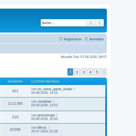
Suche
Erweiterte Suche
Registrieren
Anmelden
Aktuelle Zeit: 07.08.2026, 08:07
1
2
3
4
5
Nächste
ZUGRIFFE
LETZTER BEITRAG
von
no_name_game_studio
401
04.08.2026, 14:10
von
Jonathan
1111385
04.08.2026, 13:01
von
grinseengel
219
03.08.2026, 10:53
von
Mirror
62098
26.07.2026, 01:29