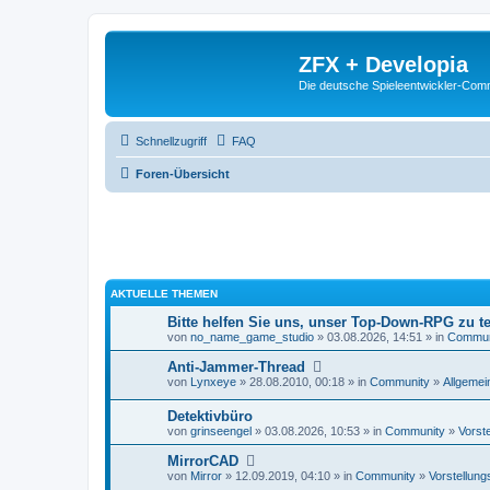
ZFX + Developia
Die deutsche Spieleentwickler-Comm
Schnellzugriff
FAQ
Foren-Übersicht
AKTUELLE THEMEN
Bitte helfen Sie uns, unser Top-Down-RPG zu te
von
no_name_game_studio
» 03.08.2026, 14:51 » in
Commun
Anti-Jammer-Thread
von
Lynxeye
» 28.08.2010, 00:18 » in
Community
»
Allgemei
Detektivbüro
von
grinseengel
» 03.08.2026, 10:53 » in
Community
»
Vorst
MirrorCAD
von
Mirror
» 12.09.2019, 04:10 » in
Community
»
Vorstellung