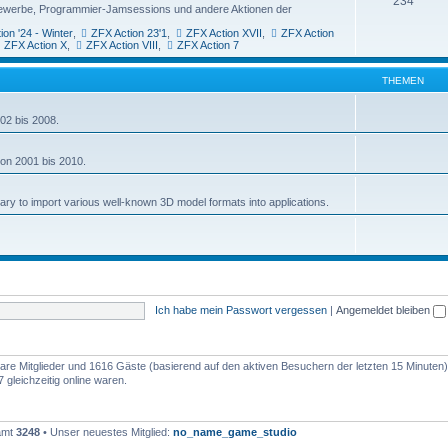
234
ttbewerbe, Programmier-Jamsessions und andere Aktionen der
ion '24 - Winter
,
ZFX Action 23'1
,
ZFX Action XVII
,
ZFX Action
ZFX Action X
,
ZFX Action VIII
,
ZFX Action 7
THEMEN
02 bis 2008.
von 2001 bis 2010.
rary to import various well-known 3D model formats into applications.
Ich habe mein Passwort vergessen
|
Angemeldet bleiben
tbare Mitglieder und 1616 Gäste (basierend auf den aktiven Besuchern der letzten 15 Minuten)
gleichzeitig online waren.
samt
3248
• Unser neuestes Mitglied:
no_name_game_studio