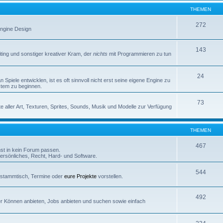
THEMEN
272
 Engine Design
143
iting und sonstiger kreativer Kram, der
nichts
mit Programmieren zu tun
24
Spiele entwicklen, ist es oft sinnvoll nicht erst seine eigene Engine zu
stem zu beginnen.
73
e aller Art, Texturen, Sprites, Sounds, Musik und Modelle zur Verfügung
THEMEN
467
nst in kein Forum passen.
rsönliches, Recht, Hard- und Software.
544
erstammtisch, Termine oder
eure Projekte
vorstellen.
492
euer Können anbieten, Jobs anbieten und suchen sowie einfach