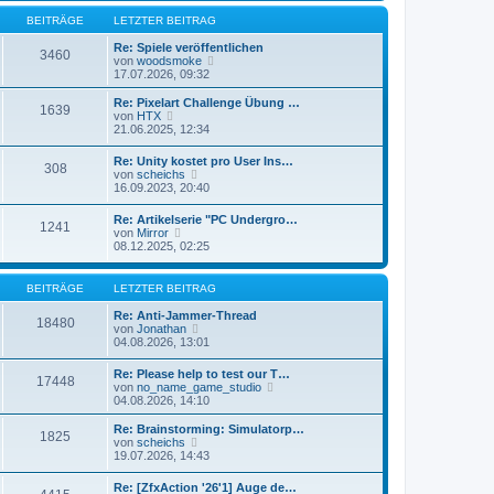
r
e
r
B
s
BEITRÄGE
LETZTER BEITRAG
a
e
t
g
i
e
Re: Spiele veröffentlichen
3460
t
N
r
von
woodsmoke
r
e
B
17.07.2026, 09:32
a
u
e
g
e
i
Re: Pixelart Challenge Übung …
1639
s
t
N
von
HTX
t
r
e
21.06.2025, 12:34
e
a
u
r
g
e
Re: Unity kostet pro User Ins…
B
308
s
N
von
scheichs
e
t
e
16.09.2023, 20:40
i
e
u
t
r
e
r
Re: Artikelserie "PC Undergro…
B
1241
s
N
a
von
Mirror
e
t
e
g
08.12.2025, 02:25
i
e
u
t
r
e
r
B
s
a
BEITRÄGE
LETZTER BEITRAG
e
t
g
i
e
Re: Anti-Jammer-Thread
t
18480
r
N
von
Jonathan
r
B
e
04.08.2026, 13:01
a
e
u
g
i
e
Re: Please help to test our T…
t
17448
s
N
von
no_name_game_studio
r
t
e
04.08.2026, 14:10
a
e
u
g
r
e
Re: Brainstorming: Simulatorp…
B
1825
s
N
von
scheichs
e
t
e
19.07.2026, 14:43
i
e
u
t
r
e
r
Re: [ZfxAction '26'1] Auge de…
B