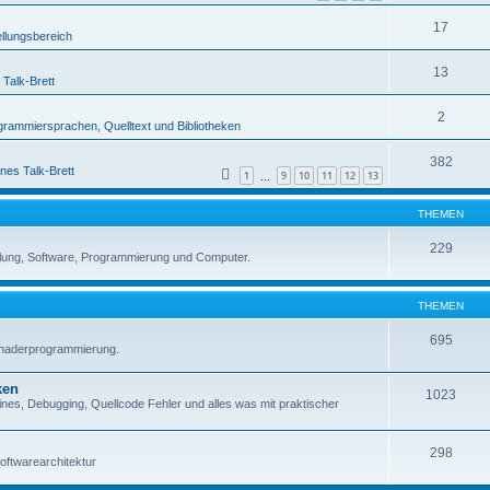
17
ellungsbereich
13
 Talk-Brett
2
grammiersprachen, Quelltext und Bibliotheken
382
nes Talk-Brett
1
9
10
11
12
13
…
THEMEN
229
lung, Software, Programmierung und Computer.
THEMEN
695
Shaderprogrammierung.
ken
1023
es, Debugging, Quellcode Fehler und alles was mit praktischer
298
oftwarearchitektur