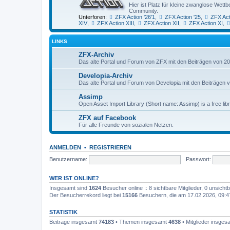
Hier ist Platz für kleine zwanglose We
Community.
Unterforen:
ZFX Action '26'1
,
ZFX Action '25
,
ZFX Act
XIV
,
ZFX Action XIII
,
ZFX Action XII
,
ZFX Action XI
,
LINKS
ZFX-Archiv
Das alte Portal und Forum von ZFX mit den Beiträgen von 20
Developia-Archiv
Das alte Portal und Forum von Developia mit den Beiträgen 
Assimp
Open Asset Import Library (Short name: Assimp) is a free lib
ZFX auf Facebook
Für alle Freunde von sozialen Netzen.
ANMELDEN
•
REGISTRIEREN
Benutzername:
Passwort:
WER IST ONLINE?
Insgesamt sind
1624
Besucher online :: 8 sichtbare Mitglieder, 0 unsich
Der Besucherrekord liegt bei
15166
Besuchern, die am 17.02.2026, 09:47 
STATISTIK
Beiträge insgesamt
74183
• Themen insgesamt
4638
• Mitglieder insge