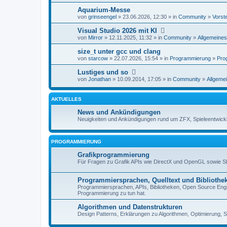
Aquarium-Messe
von
grinseengel
» 23.06.2026, 12:30 » in
Community
»
Vorst
Visual Studio 2026 mit KI
von
Mirror
» 12.11.2025, 11:32 » in
Community
»
Allgemeines
size_t unter gcc und clang
von
starcow
» 22.07.2026, 15:54 » in
Programmierung
»
Pro
Lustiges und so
von
Jonathan
» 10.09.2014, 17:05 » in
Community
»
Allgemei
AKTUELLES
News und Ankündigungen
Neuigkeiten und Ankündigungen rund um ZFX, Spieleentwick
PROGRAMMIERUNG
Grafikprogrammierung
Für Fragen zu Grafik APIs wie DirectX und OpenGL sowie 
Programmiersprachen, Quelltext und Bibliothe
Programmiersprachen, APIs, Bibliotheken, Open Source Engin
Programmierung zu tun hat.
Algorithmen und Datenstrukturen
Design Patterns, Erklärungen zu Algorithmen, Optimierung, S