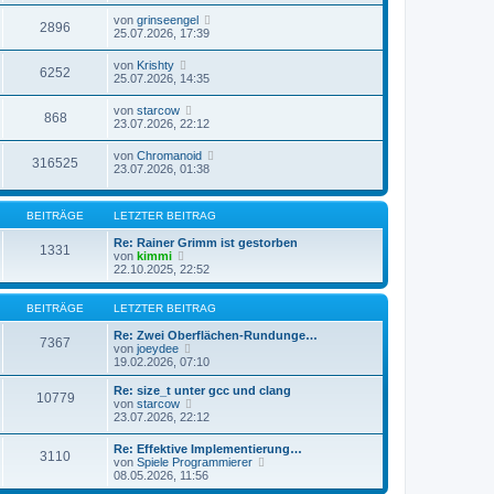
von
grinseengel
2896
25.07.2026, 17:39
von
Krishty
6252
25.07.2026, 14:35
von
starcow
868
23.07.2026, 22:12
von
Chromanoid
316525
23.07.2026, 01:38
BEITRÄGE
LETZTER BEITRAG
Re: Rainer Grimm ist gestorben
1331
N
von
kimmi
e
22.10.2025, 22:52
u
e
s
BEITRÄGE
LETZTER BEITRAG
t
e
Re: Zwei Oberflächen-Rundunge…
7367
r
N
von
joeydee
B
e
19.02.2026, 07:10
e
u
i
e
Re: size_t unter gcc und clang
10779
t
s
N
von
starcow
r
t
e
23.07.2026, 22:12
a
e
u
g
r
e
Re: Effektive Implementierung…
B
3110
s
N
von
Spiele Programmierer
e
t
e
08.05.2026, 11:56
i
e
u
t