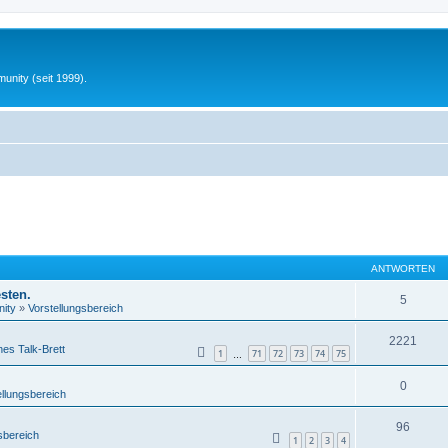
unity (seit 1999).
ANTWORTEN
sten.
5
ity
»
Vorstellungsbereich
2221
nes Talk-Brett
1
71
72
73
74
75
…
0
ellungsbereich
96
sbereich
1
2
3
4