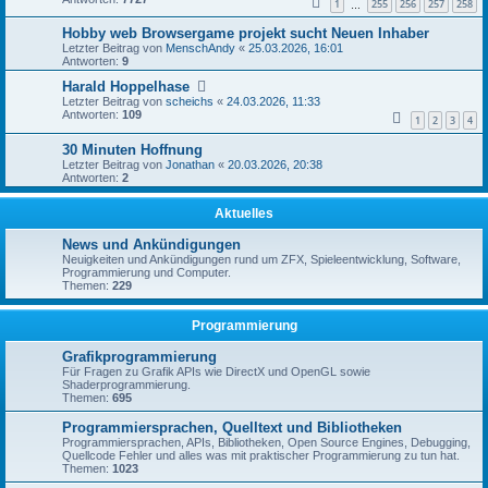
1
255
256
257
258
…
Hobby web Browsergame projekt sucht Neuen Inhaber
Letzter Beitrag von
MenschAndy
«
25.03.2026, 16:01
Antworten:
9
Harald Hoppelhase
Letzter Beitrag von
scheichs
«
24.03.2026, 11:33
Antworten:
109
1
2
3
4
30 Minuten Hoffnung
Letzter Beitrag von
Jonathan
«
20.03.2026, 20:38
Antworten:
2
Aktuelles
News und Ankündigungen
Neuigkeiten und Ankündigungen rund um ZFX, Spieleentwicklung, Software,
Programmierung und Computer.
Themen:
229
Programmierung
Grafikprogrammierung
Für Fragen zu Grafik APIs wie DirectX und OpenGL sowie
Shaderprogrammierung.
Themen:
695
Programmiersprachen, Quelltext und Bibliotheken
Programmiersprachen, APIs, Bibliotheken, Open Source Engines, Debugging,
Quellcode Fehler und alles was mit praktischer Programmierung zu tun hat.
Themen:
1023