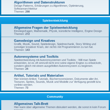
Algorithmen und Datenstrukturen
Design Patterns, Erklärungen zu Algorithmen, Optimierung,
Softwarearchitektur
Themen:
298
Spieleentwicklung
Allgemeine Fragen der Spieleentwicklung
Einstiegsfragen, Mathematik, Physik, künstliche Intelligenz, Engine Design
Themen:
272
Gamedesign und Kreatives
Grafik, Musik, Sound, Spieledesign, Spielmechanik, Story Writing und
sonstiger kreativer Kram, der
nichts
mit Programmieren zu tun hat.
Themen:
143
Autorensysteme und Toolkits
Spieleentwicklung mit Autorensystemen und Toolkits - Will man Spiele
entwicklen, ist es oft sinnvoll nicht erst seine eigene Engine zu entwickeln,
sondern gleich mit einem ausgefeilten Autorensystem zu beginnen.
Themen:
24
Artikel, Tutorials und Materialien
Hier können Artikel, Tutorials, Bücherrezensionen, Dokumente aller Art,
Texturen, Sprites, Sounds, Musik und Modelle zur Verfügung gestellt bzw.
verlinkt werden.
Themen:
73
Community
Allgemeines Talk-Brett
Hier kann über allgemeine Themen diskutiert werden, die sonst in kein Forum
passen.