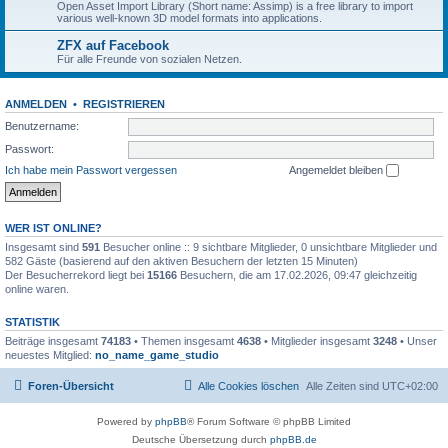
Open Asset Import Library (Short name: Assimp) is a free library to import
various well-known 3D model formats into applications.
ZFX auf Facebook
Für alle Freunde von sozialen Netzen.
ANMELDEN
•
REGISTRIEREN
Benutzername:
Passwort:
Ich habe mein Passwort vergessen
Angemeldet bleiben
WER IST ONLINE?
Insgesamt sind
591
Besucher online :: 9 sichtbare Mitglieder, 0 unsichtbare Mitglieder und
582 Gäste (basierend auf den aktiven Besuchern der letzten 15 Minuten)
Der Besucherrekord liegt bei
15166
Besuchern, die am 17.02.2026, 09:47 gleichzeitig
online waren.
STATISTIK
Beiträge insgesamt
74183
• Themen insgesamt
4638
• Mitglieder insgesamt
3248
• Unser
neuestes Mitglied:
no_name_game_studio
Foren-Übersicht
Alle Cookies löschen
Alle Zeiten sind
UTC+02:00
Powered by
phpBB
® Forum Software © phpBB Limited
Deutsche Übersetzung durch
phpBB.de