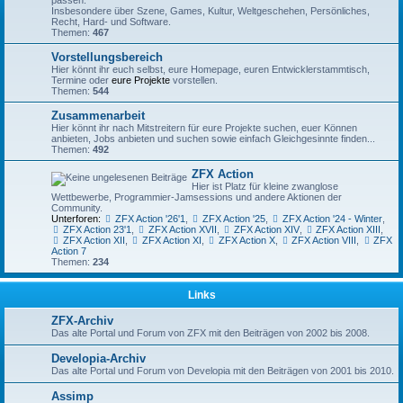
Insbesondere über Szene, Games, Kultur, Weltgeschehen, Persönliches,
Recht, Hard- und Software.
Themen:
467
Vorstellungsbereich
Hier könnt ihr euch selbst, eure Homepage, euren Entwicklerstammtisch,
Termine oder
eure Projekte
vorstellen.
Themen:
544
Zusammenarbeit
Hier könnt ihr nach Mitstreitern für eure Projekte suchen, euer Können
anbieten, Jobs anbieten und suchen sowie einfach Gleichgesinnte finden...
Themen:
492
ZFX Action
Hier ist Platz für kleine zwanglose
Wettbewerbe, Programmier-Jamsessions und andere Aktionen der
Community.
Unterforen:
ZFX Action '26'1
,
ZFX Action '25
,
ZFX Action '24 - Winter
,
ZFX Action 23'1
,
ZFX Action XVII
,
ZFX Action XIV
,
ZFX Action XIII
,
ZFX Action XII
,
ZFX Action XI
,
ZFX Action X
,
ZFX Action VIII
,
ZFX
Action 7
Themen:
234
Links
ZFX-Archiv
Das alte Portal und Forum von ZFX mit den Beiträgen von 2002 bis 2008.
Developia-Archiv
Das alte Portal und Forum von Developia mit den Beiträgen von 2001 bis 2010.
Assimp