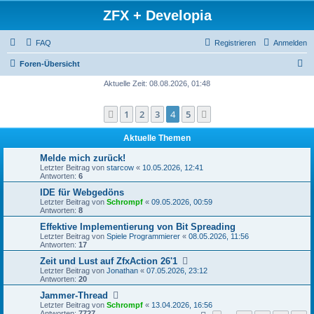
ZFX + Developia
FAQ
Registrieren
Anmelden
S
Foren-Übersicht
u
Aktuelle Zeit: 08.08.2026, 01:48
c
1
2
3
4
5
Vorherige
Nächste
h
e
Aktuelle Themen
Melde mich zurück!
Letzter Beitrag von
starcow
«
10.05.2026, 12:41
Antworten:
6
IDE für Webgedöns
Letzter Beitrag von
Schrompf
«
09.05.2026, 00:59
Antworten:
8
Effektive Implementierung von Bit Spreading
Letzter Beitrag von
Spiele Programmierer
«
08.05.2026, 11:56
Antworten:
17
Zeit und Lust auf ZfxAction 26'1
Letzter Beitrag von
Jonathan
«
07.05.2026, 23:12
Antworten:
20
Jammer-Thread
Letzter Beitrag von
Schrompf
«
13.04.2026, 16:56
Antworten:
7727