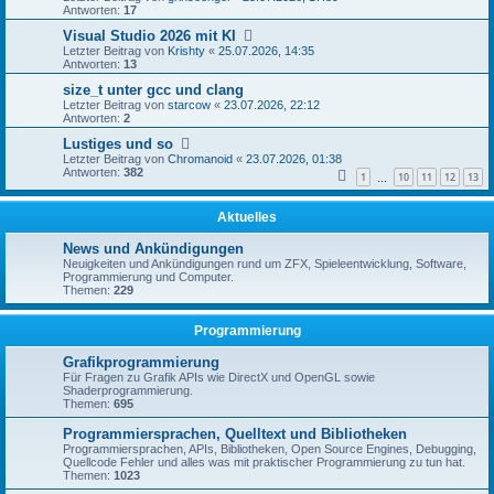
Antworten:
17
Visual Studio 2026 mit KI
Letzter Beitrag von
Krishty
«
25.07.2026, 14:35
Antworten:
13
size_t unter gcc und clang
Letzter Beitrag von
starcow
«
23.07.2026, 22:12
Antworten:
2
Lustiges und so
Letzter Beitrag von
Chromanoid
«
23.07.2026, 01:38
Antworten:
382
1
10
11
12
13
…
Aktuelles
News und Ankündigungen
Neuigkeiten und Ankündigungen rund um ZFX, Spieleentwicklung, Software,
Programmierung und Computer.
Themen:
229
Programmierung
Grafikprogrammierung
Für Fragen zu Grafik APIs wie DirectX und OpenGL sowie
Shaderprogrammierung.
Themen:
695
Programmiersprachen, Quelltext und Bibliotheken
Programmiersprachen, APIs, Bibliotheken, Open Source Engines, Debugging,
Quellcode Fehler und alles was mit praktischer Programmierung zu tun hat.
Themen:
1023