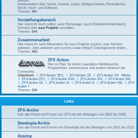
passen.
Insbesondere über Szene, Games, Kultur, Weltgeschehen, Persönliches,
Recht, Hard- und Software.
Themen:
467
Vorstellungsbereich
Hier könnt ihr euch selbst, eure Homepage, euren Entwicklerstammtisch,
Termine oder
eure Projekte
vorstellen.
Themen:
544
Zusammenarbeit
Hier könnt ihr nach Mitstreitern für eure Projekte suchen, euer Können
anbieten, Jobs anbieten und suchen sowie einfach Gleichgesinnte finden...
Themen:
492
ZFX Action
Hier ist Platz für kleine zwanglose Wettbewerbe,
Programmier-Jamsessions und andere Aktionen der
Community.
Unterforen:
ZFX Action '26'1
,
ZFX Action '25
,
ZFX Action '24 - Winter
,
ZFX Action 23'1
,
ZFX Action XVII
,
ZFX Action XIV
,
ZFX Action XIII
,
ZFX Action XII
,
ZFX Action XI
,
ZFX Action X
,
ZFX Action VIII
,
ZFX
Action 7
Themen:
234
Links
ZFX-Archiv
Das alte Portal und Forum von ZFX mit den Beiträgen von 2002 bis 2008.
Developia-Archiv
Das alte Portal und Forum von Developia mit den Beiträgen von 2001 bis 2010.
Assimp