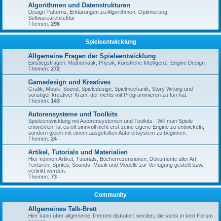
Algorithmen und Datenstrukturen
Design Patterns, Erklärungen zu Algorithmen, Optimierung,
Softwarearchitektur
Themen:
298
Spieleentwicklung
Allgemeine Fragen der Spieleentwicklung
Einstiegsfragen, Mathematik, Physik, künstliche Intelligenz, Engine Design
Themen:
272
Gamedesign und Kreatives
Grafik, Musik, Sound, Spieledesign, Spielmechanik, Story Writing und
sonstiger kreativer Kram, der
nichts
mit Programmieren zu tun hat.
Themen:
143
Autorensysteme und Toolkits
Spieleentwicklung mit Autorensystemen und Toolkits - Will man Spiele
entwicklen, ist es oft sinnvoll nicht erst seine eigene Engine zu entwickeln,
sondern gleich mit einem ausgefeilten Autorensystem zu beginnen.
Themen:
24
Artikel, Tutorials und Materialien
Hier können Artikel, Tutorials, Bücherrezensionen, Dokumente aller Art,
Texturen, Sprites, Sounds, Musik und Modelle zur Verfügung gestellt bzw.
verlinkt werden.
Themen:
73
Community
Allgemeines Talk-Brett
Hier kann über allgemeine Themen diskutiert werden, die sonst in kein Forum