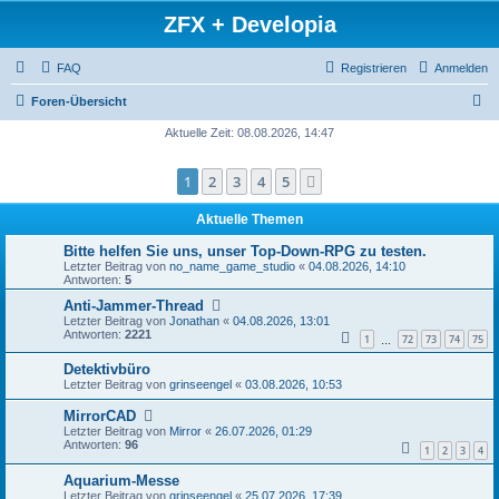
ZFX + Developia
FAQ
Registrieren
Anmelden
S
Foren-Übersicht
u
Aktuelle Zeit: 08.08.2026, 14:47
c
1
2
3
4
5
Nächste
h
e
Aktuelle Themen
Bitte helfen Sie uns, unser Top-Down-RPG zu testen.
Letzter Beitrag von
no_name_game_studio
«
04.08.2026, 14:10
Antworten:
5
Anti-Jammer-Thread
Letzter Beitrag von
Jonathan
«
04.08.2026, 13:01
Antworten:
2221
1
72
73
74
75
…
Detektivbüro
Letzter Beitrag von
grinseengel
«
03.08.2026, 10:53
MirrorCAD
Letzter Beitrag von
Mirror
«
26.07.2026, 01:29
Antworten:
96
1
2
3
4
Aquarium-Messe
Letzter Beitrag von
grinseengel
«
25.07.2026, 17:39