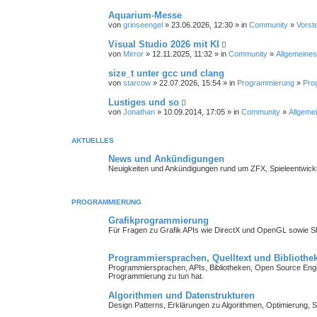
Aquarium-Messe
von
grinseengel
» 23.06.2026, 12:30 » in
Community
»
Vorst
Visual Studio 2026 mit KI
von
Mirror
» 12.11.2025, 11:32 » in
Community
»
Allgemeines
size_t unter gcc und clang
von
starcow
» 22.07.2026, 15:54 » in
Programmierung
»
Pro
Lustiges und so
von
Jonathan
» 10.09.2014, 17:05 » in
Community
»
Allgemei
AKTUELLES
News und Ankündigungen
Neuigkeiten und Ankündigungen rund um ZFX, Spieleentwick
PROGRAMMIERUNG
Grafikprogrammierung
Für Fragen zu Grafik APIs wie DirectX und OpenGL sowie 
Programmiersprachen, Quelltext und Bibliothe
Programmiersprachen, APIs, Bibliotheken, Open Source Engin
Programmierung zu tun hat.
Algorithmen und Datenstrukturen
Design Patterns, Erklärungen zu Algorithmen, Optimierung, S