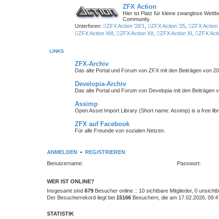
ZFX Action
Hier ist Platz für kleine zwanglose We
Community.
Unterforen:
ZFX Action '26'1
,
ZFX Action '25
,
ZFX Action 
ZFX Action XIII
,
ZFX Action XII
,
ZFX Action XI
,
ZFX Acti
LINKS
ZFX-Archiv
Das alte Portal und Forum von ZFX mit den Beiträgen von 20
Developia-Archiv
Das alte Portal und Forum von Developia mit den Beiträgen 
Assimp
Open Asset Import Library (Short name: Assimp) is a free lib
ZFX auf Facebook
Für alle Freunde von sozialen Netzen.
ANMELDEN
•
REGISTRIEREN
Benutzername:
Passwort:
WER IST ONLINE?
Insgesamt sind
679
Besucher online :: 10 sichtbare Mitglieder, 0 unsich
Der Besucherrekord liegt bei
15166
Besuchern, die am 17.02.2026, 09:47 
STATISTIK