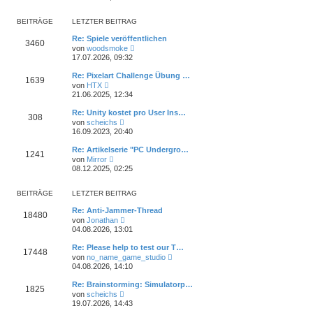
u
t
r
e
r
B
s
a
BEITRÄGE
LETZTER BEITRAG
e
t
g
i
e
Re: Spiele veröffentlichen
t
3460
r
N
von
woodsmoke
r
B
e
17.07.2026, 09:32
a
e
u
g
i
e
Re: Pixelart Challenge Übung …
t
1639
s
N
von
HTX
r
t
e
21.06.2025, 12:34
a
e
u
g
r
e
Re: Unity kostet pro User Ins…
B
308
s
N
e
von
scheichs
t
e
i
16.09.2023, 20:40
e
u
t
r
e
r
Re: Artikelserie "PC Undergro…
B
1241
s
a
N
e
von
Mirror
t
g
e
i
08.12.2025, 02:25
e
u
t
r
e
r
B
s
a
BEITRÄGE
LETZTER BEITRAG
e
t
g
i
e
Re: Anti-Jammer-Thread
t
18480
r
N
von
Jonathan
r
B
e
04.08.2026, 13:01
a
e
u
g
i
e
Re: Please help to test our T…
t
17448
s
N
von
no_name_game_studio
r
t
e
04.08.2026, 14:10
a
e
u
g
r
e
Re: Brainstorming: Simulatorp…
B
1825
s
N
e
von
scheichs
t
e
i
19.07.2026, 14:43
e
u
t