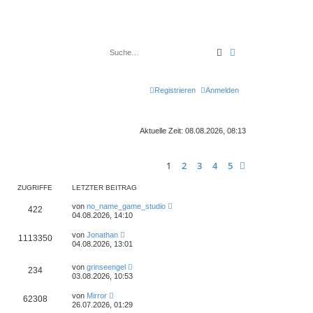
Suche
Erweiterte Suche
Registrieren
Anmelden
Aktuelle Zeit: 08.08.2026, 08:13
1
2
3
4
5
Nächste
ZUGRIFFE
LETZTER BEITRAG
von
no_name_game_studio
422
04.08.2026, 14:10
von
Jonathan
1113350
04.08.2026, 13:01
von
grinseengel
234
03.08.2026, 10:53
von
Mirror
62308
26.07.2026, 01:29