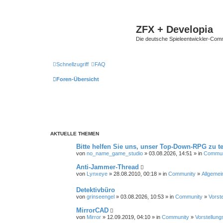
ZFX + Developia
Die deutsche Spieleentwickler-Comm
Schnellzugriff
FAQ
Foren-Übersicht
AKTUELLE THEMEN
Bitte helfen Sie uns, unser Top-Down-RPG zu te
von
no_name_game_studio
» 03.08.2026, 14:51 » in
Commun
Anti-Jammer-Thread
von
Lynxeye
» 28.08.2010, 00:18 » in
Community
»
Allgemei
Detektivbüro
von
grinseengel
» 03.08.2026, 10:53 » in
Community
»
Vorst
MirrorCAD
von
Mirror
» 12.09.2019, 04:10 » in
Community
»
Vorstellung