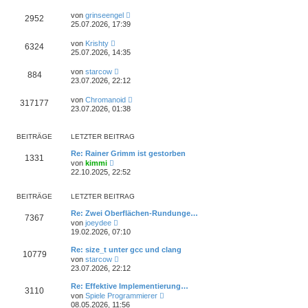
von
grinseengel
2952
25.07.2026, 17:39
von
Krishty
6324
25.07.2026, 14:35
von
starcow
884
23.07.2026, 22:12
von
Chromanoid
317177
23.07.2026, 01:38
BEITRÄGE
LETZTER BEITRAG
Re: Rainer Grimm ist gestorben
1331
N
von
kimmi
e
22.10.2025, 22:52
u
e
s
BEITRÄGE
LETZTER BEITRAG
t
e
Re: Zwei Oberflächen-Rundunge…
7367
r
N
von
joeydee
B
e
19.02.2026, 07:10
e
u
i
e
Re: size_t unter gcc und clang
t
10779
s
N
von
starcow
r
t
e
23.07.2026, 22:12
a
e
u
g
r
e
Re: Effektive Implementierung…
B
3110
s
N
e
von
Spiele Programmierer
t
e
i
08.05.2026, 11:56
e