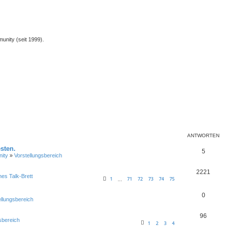
unity (seit 1999).
ANTWORTEN
sten.
5
ity
»
Vorstellungsbereich
2221
nes Talk-Brett
1
71
72
73
74
75
…
0
ellungsbereich
96
sbereich
1
2
3
4