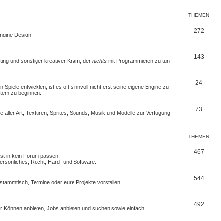
THEMEN
272
 Engine Design
143
iting und sonstiger kreativer Kram, der
nichts
mit Programmieren zu tun
24
Spiele entwicklen, ist es oft sinnvoll nicht erst seine eigene Engine zu
stem zu beginnen.
73
e aller Art, Texturen, Sprites, Sounds, Musik und Modelle zur Verfügung
THEMEN
467
nst in kein Forum passen.
rsönliches, Recht, Hard- und Software.
544
erstammtisch, Termine oder
eure Projekte
vorstellen.
492
euer Können anbieten, Jobs anbieten und suchen sowie einfach