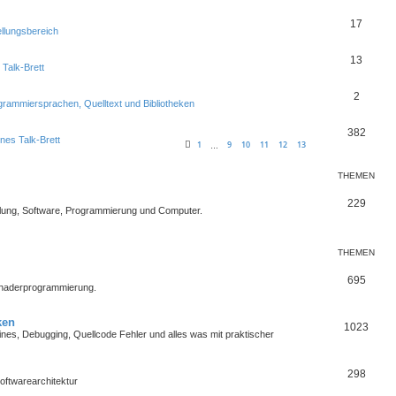
17
ellungsbereich
13
 Talk-Brett
2
grammiersprachen, Quelltext und Bibliotheken
382
nes Talk-Brett
1
9
10
11
12
13
…
THEMEN
229
lung, Software, Programmierung und Computer.
THEMEN
695
Shaderprogrammierung.
ken
1023
es, Debugging, Quellcode Fehler und alles was mit praktischer
298
oftwarearchitektur