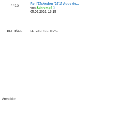
r
e
r
Re: [ZfxAction '26'1] Auge de…
B
4415
s
a
N
e
von
Schrompf
t
g
e
i
05.06.2026, 18:15
e
u
t
r
e
r
B
s
a
e
t
g
i
e
t
BEITRÄGE
LETZTER BEITRAG
r
r
B
a
e
g
i
t
r
a
g