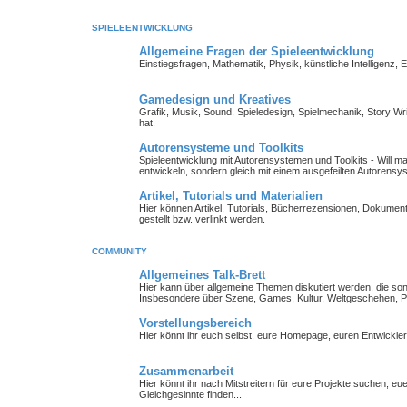
SPIELEENTWICKLUNG
Allgemeine Fragen der Spieleentwicklung
Einstiegsfragen, Mathematik, Physik, künstliche Intelligenz,
Gamedesign und Kreatives
Grafik, Musik, Sound, Spieledesign, Spielmechanik, Story Wr
hat.
Autorensysteme und Toolkits
Spieleentwicklung mit Autorensystemen und Toolkits - Will man 
entwickeln, sondern gleich mit einem ausgefeilten Autorensy
Artikel, Tutorials und Materialien
Hier können Artikel, Tutorials, Bücherrezensionen, Dokument
gestellt bzw. verlinkt werden.
COMMUNITY
Allgemeines Talk-Brett
Hier kann über allgemeine Themen diskutiert werden, die so
Insbesondere über Szene, Games, Kultur, Weltgeschehen, Pe
Vorstellungsbereich
Hier könnt ihr euch selbst, eure Homepage, euren Entwickl
Zusammenarbeit
Hier könnt ihr nach Mitstreitern für eure Projekte suchen, 
Gleichgesinnte finden...