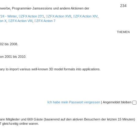
234
ttbewerbe, Programmier-Jamsessions und andere Aktionen der
'24 - Winter
,
ZFX Action 23'1
,
ZFX Action XVII
,
ZFX Action XIV
,
on X
,
ZFX Action VIII
,
ZFX Action 7
THEMEN
02 bis 2008.
von 2001 bis 2010.
rary to import various well-known 3D model formats into applications.
Ich habe mein Passwort vergessen
|
Angemeldet bleiben
tbare Mitglieder und 669 Gäste (basierend auf den aktiven Besuchern der letzten 15 Minuten)
gleichzeitig online waren.