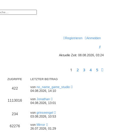
eiterte Suche
Registrieren
Anmelden
S
u
Aktuelle Zeit: 08.08.2026, 03:24
c
h
1
2
3
4
5
Nächste
e
ZUGRIFFE
LETZTER BEITRAG
von
no_name_game_studio
422
04.08.2026, 14:10
von
Jonathan
1113016
04.08.2026, 13:01
von
grinseengel
234
03.08.2026, 10:53
von
Mirror
62276
26.07.2026, 01:29