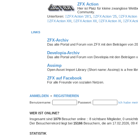
ZFX Action
Hier ist Platz für kleine zwanglose We
Community.
Unterforen:
ZFX Action '26'1
,
ZFX Action '25
,
ZFX Action 
ZFX Action XIII
,
ZFX Action XII
,
ZFX Action XI
,
ZFX Acti
LINKS
ZFX-Archiv
Das alte Portal und Forum von ZFX mit den Beiträgen von 20
Developia-Archiv
Das alte Portal und Forum von Developia mit den Beiträgen 
Assimp
Open Asset Import Library (Short name: Assimp) is a free lib
ZFX auf Facebook
Für alle Freunde von sozialen Netzen.
ANMELDEN
•
REGISTRIEREN
Benutzername:
Passwort:
Ich habe mei
WER IST ONLINE?
Insgesamt sind
1079
Besucher online :: 8 sichtbare Mitglieder, 0 unsich
Der Besucherrekord liegt bei
15166
Besuchern, die am 17.02.2026, 09:47 
STATISTIK