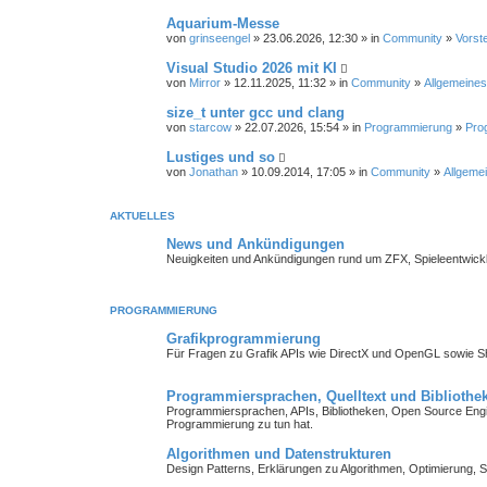
Aquarium-Messe
von
grinseengel
» 23.06.2026, 12:30 » in
Community
»
Vorst
Visual Studio 2026 mit KI
von
Mirror
» 12.11.2025, 11:32 » in
Community
»
Allgemeines
size_t unter gcc und clang
von
starcow
» 22.07.2026, 15:54 » in
Programmierung
»
Pro
Lustiges und so
von
Jonathan
» 10.09.2014, 17:05 » in
Community
»
Allgemei
AKTUELLES
News und Ankündigungen
Neuigkeiten und Ankündigungen rund um ZFX, Spieleentwick
PROGRAMMIERUNG
Grafikprogrammierung
Für Fragen zu Grafik APIs wie DirectX und OpenGL sowie 
Programmiersprachen, Quelltext und Bibliothe
Programmiersprachen, APIs, Bibliotheken, Open Source Engin
Programmierung zu tun hat.
Algorithmen und Datenstrukturen
Design Patterns, Erklärungen zu Algorithmen, Optimierung, S