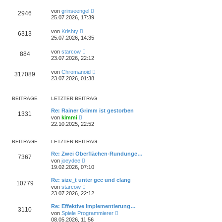
von
grinseengel
2946
25.07.2026, 17:39
von
Krishty
6313
25.07.2026, 14:35
von
starcow
884
23.07.2026, 22:12
von
Chromanoid
317089
23.07.2026, 01:38
BEITRÄGE
LETZTER BEITRAG
Re: Rainer Grimm ist gestorben
1331
N
von
kimmi
e
22.10.2025, 22:52
u
e
s
BEITRÄGE
LETZTER BEITRAG
t
e
Re: Zwei Oberflächen-Rundunge…
7367
r
N
von
joeydee
B
e
19.02.2026, 07:10
e
u
i
e
Re: size_t unter gcc und clang
t
10779
s
N
von
starcow
r
t
e
23.07.2026, 22:12
a
e
u
g
r
e
Re: Effektive Implementierung…
B
3110
s
N
e
von
Spiele Programmierer
t
e
i
08.05.2026, 11:56
e