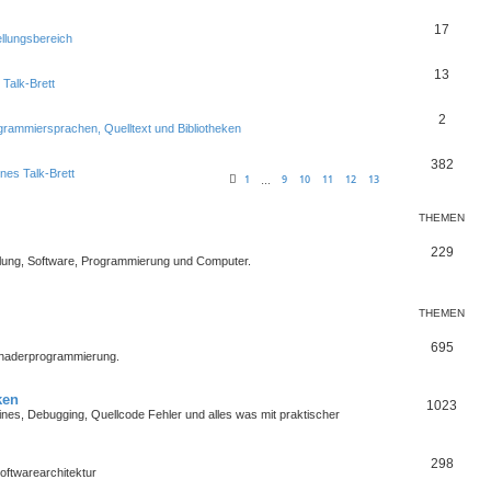
17
ellungsbereich
13
 Talk-Brett
2
grammiersprachen, Quelltext und Bibliotheken
382
nes Talk-Brett
1
9
10
11
12
13
…
THEMEN
229
lung, Software, Programmierung und Computer.
THEMEN
695
Shaderprogrammierung.
ken
1023
es, Debugging, Quellcode Fehler und alles was mit praktischer
298
oftwarearchitektur