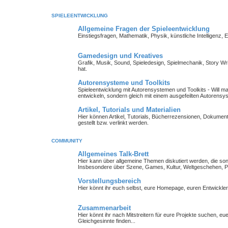
SPIELEENTWICKLUNG
Allgemeine Fragen der Spieleentwicklung
Einstiegsfragen, Mathematik, Physik, künstliche Intelligenz,
Gamedesign und Kreatives
Grafik, Musik, Sound, Spieledesign, Spielmechanik, Story Wr
hat.
Autorensysteme und Toolkits
Spieleentwicklung mit Autorensystemen und Toolkits - Will man 
entwickeln, sondern gleich mit einem ausgefeilten Autorensy
Artikel, Tutorials und Materialien
Hier können Artikel, Tutorials, Bücherrezensionen, Dokument
gestellt bzw. verlinkt werden.
COMMUNITY
Allgemeines Talk-Brett
Hier kann über allgemeine Themen diskutiert werden, die so
Insbesondere über Szene, Games, Kultur, Weltgeschehen, Pe
Vorstellungsbereich
Hier könnt ihr euch selbst, eure Homepage, euren Entwickl
Zusammenarbeit
Hier könnt ihr nach Mitstreitern für eure Projekte suchen, 
Gleichgesinnte finden...