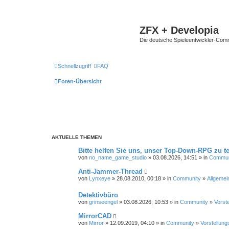
ZFX + Developia
Die deutsche Spieleentwickler-Comm
Schnellzugriff
FAQ
Foren-Übersicht
AKTUELLE THEMEN
Bitte helfen Sie uns, unser Top-Down-RPG zu te
von
no_name_game_studio
» 03.08.2026, 14:51 » in
Commun
Anti-Jammer-Thread
von
Lynxeye
» 28.08.2010, 00:18 » in
Community
»
Allgemei
Detektivbüro
von
grinseengel
» 03.08.2026, 10:53 » in
Community
»
Vorst
MirrorCAD
von
Mirror
» 12.09.2019, 04:10 » in
Community
»
Vorstellung