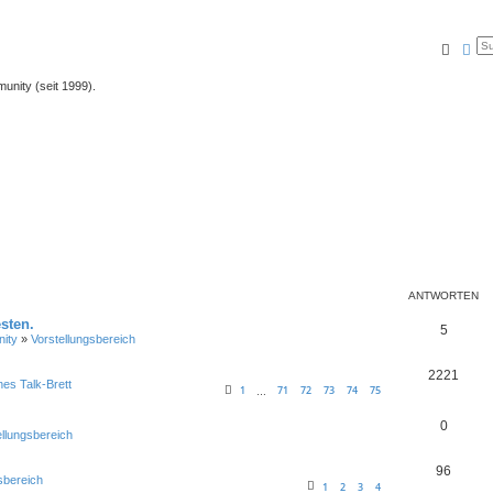
Suche
Erw
unity (seit 1999).
ANTWORTEN
sten.
5
ity
»
Vorstellungsbereich
2221
nes Talk-Brett
1
71
72
73
74
75
…
0
ellungsbereich
96
sbereich
1
2
3
4