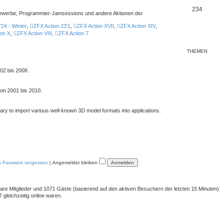
234
ttbewerbe, Programmier-Jamsessions und andere Aktionen der
'24 - Winter
,
ZFX Action 23'1
,
ZFX Action XVII
,
ZFX Action XIV
,
on X
,
ZFX Action VIII
,
ZFX Action 7
THEMEN
02 bis 2008.
von 2001 bis 2010.
rary to import various well-known 3D model formats into applications.
n Passwort vergessen
|
Angemeldet bleiben
tbare Mitglieder und 1071 Gäste (basierend auf den aktiven Besuchern der letzten 15 Minuten)
gleichzeitig online waren.