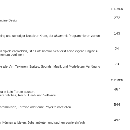
THEMEN
272
 Engine Design
143
iting und sonstiger kreativer Kram, der
nichts
mit Programmieren zu tun
24
Spiele entwicklen, ist es oft sinnvoll nicht erst seine eigene Engine zu
stem zu beginnen.
73
e aller Art, Texturen, Sprites, Sounds, Musik und Modelle zur Verfügung
THEMEN
467
nst in kein Forum passen.
rsönliches, Recht, Hard- und Software.
544
erstammtisch, Termine oder
eure Projekte
vorstellen.
492
euer Können anbieten, Jobs anbieten und suchen sowie einfach