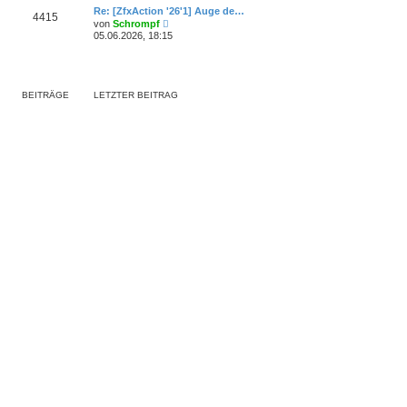
r
e
r
Re: [ZfxAction '26'1] Auge de…
B
4415
s
a
N
e
von
Schrompf
t
g
e
i
05.06.2026, 18:15
e
u
t
r
e
r
B
s
a
e
t
g
i
e
t
BEITRÄGE
LETZTER BEITRAG
r
r
B
a
e
g
i
t
r
a
g