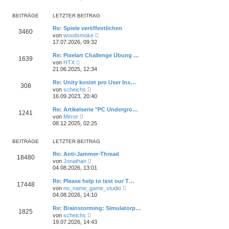
u
t
r
e
r
B
s
a
BEITRÄGE
LETZTER BEITRAG
e
t
g
i
e
Re: Spiele veröffentlichen
t
3460
r
N
von
woodsmoke
r
B
e
17.07.2026, 09:32
a
e
u
g
i
e
Re: Pixelart Challenge Übung …
t
1639
s
N
von
HTX
r
t
e
21.06.2025, 12:34
a
e
u
g
r
e
Re: Unity kostet pro User Ins…
B
308
s
N
e
von
scheichs
t
e
i
16.09.2023, 20:40
e
u
t
r
e
r
Re: Artikelserie "PC Undergro…
B
1241
s
a
N
e
von
Mirror
t
g
e
i
08.12.2025, 02:25
e
u
t
r
e
r
B
s
a
BEITRÄGE
LETZTER BEITRAG
e
t
g
i
e
Re: Anti-Jammer-Thread
t
18480
r
N
von
Jonathan
r
B
e
04.08.2026, 13:01
a
e
u
g
i
e
Re: Please help to test our T…
t
17448
s
N
von
no_name_game_studio
r
t
e
04.08.2026, 14:10
a
e
u
g
r
e
Re: Brainstorming: Simulatorp…
B
1825
s
N
e
von
scheichs
t
e
i
19.07.2026, 14:43
e
u
t