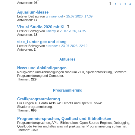
Antworten:
96
1
2
3
4
Aquarium-Messe
Letzter Beitrag von
grinseengel
«
25.07.2026, 17:39
Antworten:
17
Visual Studio 2026 mit KI
Letzter Beitrag von
Krishty
«
25.07.2026, 14:35
Antworten:
13
size_t unter gcc und clang
Letzter Beitrag von
starcow
«
23.07.2026, 22:12
Antworten:
2
Aktuelles
News und Ankündigungen
Neuigkeiten und Ankündigungen rund um ZFX, Spieleentwicklung, Software,
Programmierung und Computer.
Themen:
229
Programmierung
Grafikprogrammierung
Für Fragen zu Grafik APIs wie DirectX und OpenGL sowie
Shaderprogrammierung.
Themen:
695
Programmiersprachen, Quelltext und Bibliotheken
Programmiersprachen, APIs, Bibliotheken, Open Source Engines, Debugging,
Quellcode Fehler und alles was mit praktischer Programmierung zu tun hat.
Themen:
1023