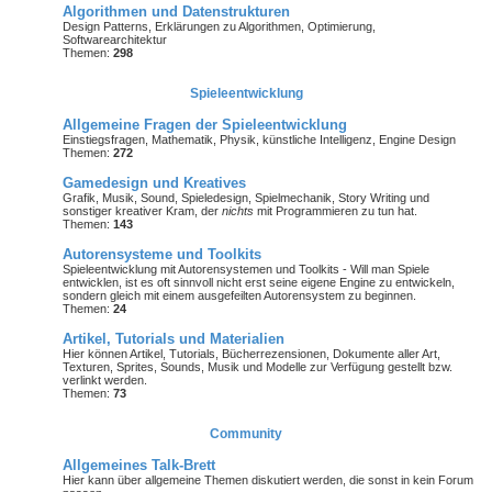
Algorithmen und Datenstrukturen
Design Patterns, Erklärungen zu Algorithmen, Optimierung,
Softwarearchitektur
Themen:
298
Spieleentwicklung
Allgemeine Fragen der Spieleentwicklung
Einstiegsfragen, Mathematik, Physik, künstliche Intelligenz, Engine Design
Themen:
272
Gamedesign und Kreatives
Grafik, Musik, Sound, Spieledesign, Spielmechanik, Story Writing und
sonstiger kreativer Kram, der
nichts
mit Programmieren zu tun hat.
Themen:
143
Autorensysteme und Toolkits
Spieleentwicklung mit Autorensystemen und Toolkits - Will man Spiele
entwicklen, ist es oft sinnvoll nicht erst seine eigene Engine zu entwickeln,
sondern gleich mit einem ausgefeilten Autorensystem zu beginnen.
Themen:
24
Artikel, Tutorials und Materialien
Hier können Artikel, Tutorials, Bücherrezensionen, Dokumente aller Art,
Texturen, Sprites, Sounds, Musik und Modelle zur Verfügung gestellt bzw.
verlinkt werden.
Themen:
73
Community
Allgemeines Talk-Brett
Hier kann über allgemeine Themen diskutiert werden, die sonst in kein Forum