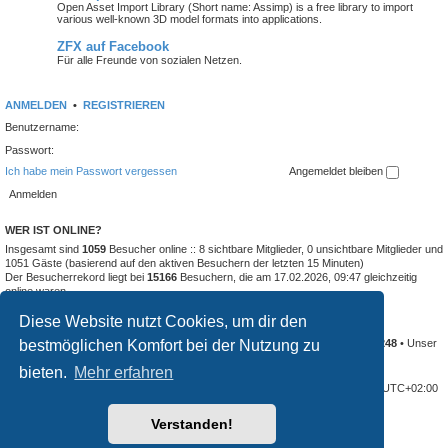
Open Asset Import Library (Short name: Assimp) is a free library to import
various well-known 3D model formats into applications.
ZFX auf Facebook
Für alle Freunde von sozialen Netzen.
ANMELDEN
•
REGISTRIEREN
Benutzername:
Passwort:
Ich habe mein Passwort vergessen
Angemeldet bleiben
WER IST ONLINE?
Insgesamt sind
1059
Besucher online :: 8 sichtbare Mitglieder, 0 unsichtbare Mitglieder und
1051 Gäste (basierend auf den aktiven Besuchern der letzten 15 Minuten)
Der Besucherrekord liegt bei
15166
Besuchern, die am 17.02.2026, 09:47 gleichzeitig
online waren.
Diese Website nutzt Cookies, um dir den
STATISTIK
bestmöglichen Komfort bei der Nutzung zu
Beiträge insgesamt
74185
• Themen insgesamt
4638
• Mitglieder insgesamt
3248
• Unser
neuestes Mitglied:
no_name_game_studio
bieten.
Mehr erfahren
Foren-Übersicht
Alle Cookies löschen
Alle Zeiten sind
UTC+02:00
Verstanden!
Powered by
phpBB
® Forum Software © phpBB Limited
Deutsche Übersetzung durch
phpBB.de