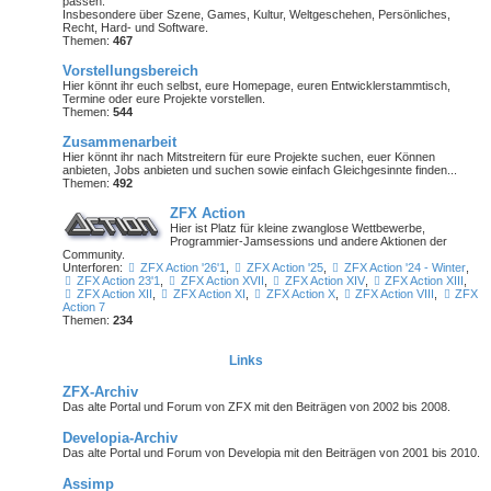
passen.
Insbesondere über Szene, Games, Kultur, Weltgeschehen, Persönliches,
Recht, Hard- und Software.
Themen:
467
Vorstellungsbereich
Hier könnt ihr euch selbst, eure Homepage, euren Entwicklerstammtisch,
Termine oder
eure Projekte
vorstellen.
Themen:
544
Zusammenarbeit
Hier könnt ihr nach Mitstreitern für eure Projekte suchen, euer Können
anbieten, Jobs anbieten und suchen sowie einfach Gleichgesinnte finden...
Themen:
492
ZFX Action
Hier ist Platz für kleine zwanglose Wettbewerbe,
Programmier-Jamsessions und andere Aktionen der
Community.
Unterforen:
ZFX Action '26'1
,
ZFX Action '25
,
ZFX Action '24 - Winter
,
ZFX Action 23'1
,
ZFX Action XVII
,
ZFX Action XIV
,
ZFX Action XIII
,
ZFX Action XII
,
ZFX Action XI
,
ZFX Action X
,
ZFX Action VIII
,
ZFX
Action 7
Themen:
234
Links
ZFX-Archiv
Das alte Portal und Forum von ZFX mit den Beiträgen von 2002 bis 2008.
Developia-Archiv
Das alte Portal und Forum von Developia mit den Beiträgen von 2001 bis 2010.
Assimp