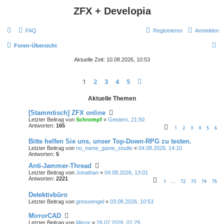
ZFX + Developia
FAQ
Registrieren
Anmelden
S
Foren-Übersicht
u
Aktuelle Zeit: 10.08.2026, 10:53
c
1
2
3
4
5
Nächste
h
e
Aktuelle Themen
[Stammtisch] ZFX online
Letzter Beitrag von
Schrompf
«
Gestern, 21:50
Antworten:
165
1
2
3
4
5
6
Bitte helfen Sie uns, unser Top-Down-RPG zu testen.
Letzter Beitrag von
no_name_game_studio
«
04.08.2026, 14:10
Antworten:
5
Anti-Jammer-Thread
Letzter Beitrag von
Jonathan
«
04.08.2026, 13:01
Antworten:
2221
1
72
73
74
75
…
Detektivbüro
Letzter Beitrag von
grinseengel
«
03.08.2026, 10:53
MirrorCAD
Letzter Beitrag von
Mirror
«
26.07.2026, 01:29