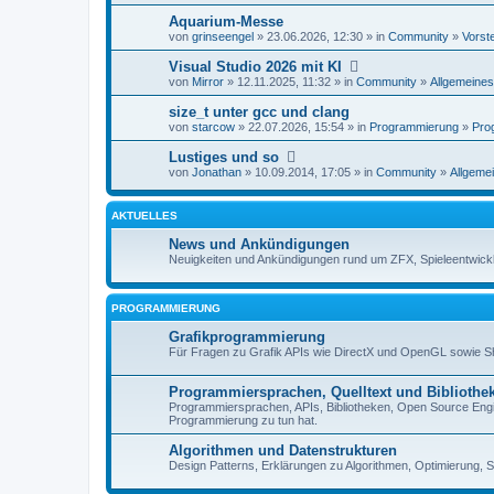
Aquarium-Messe
von
grinseengel
» 23.06.2026, 12:30 » in
Community
»
Vorst
Visual Studio 2026 mit KI
von
Mirror
» 12.11.2025, 11:32 » in
Community
»
Allgemeines
size_t unter gcc und clang
von
starcow
» 22.07.2026, 15:54 » in
Programmierung
»
Pro
Lustiges und so
von
Jonathan
» 10.09.2014, 17:05 » in
Community
»
Allgemei
AKTUELLES
News und Ankündigungen
Neuigkeiten und Ankündigungen rund um ZFX, Spieleentwick
PROGRAMMIERUNG
Grafikprogrammierung
Für Fragen zu Grafik APIs wie DirectX und OpenGL sowie 
Programmiersprachen, Quelltext und Bibliothe
Programmiersprachen, APIs, Bibliotheken, Open Source Engin
Programmierung zu tun hat.
Algorithmen und Datenstrukturen
Design Patterns, Erklärungen zu Algorithmen, Optimierung, S