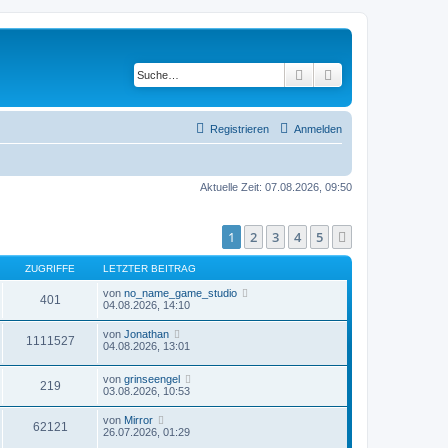
Suche
Erweiterte Suche
Registrieren
Anmelden
Aktuelle Zeit: 07.08.2026, 09:50
1
2
3
4
5
Nächste
ZUGRIFFE
LETZTER BEITRAG
von
no_name_game_studio
401
04.08.2026, 14:10
von
Jonathan
1111527
04.08.2026, 13:01
von
grinseengel
219
03.08.2026, 10:53
von
Mirror
62121
26.07.2026, 01:29