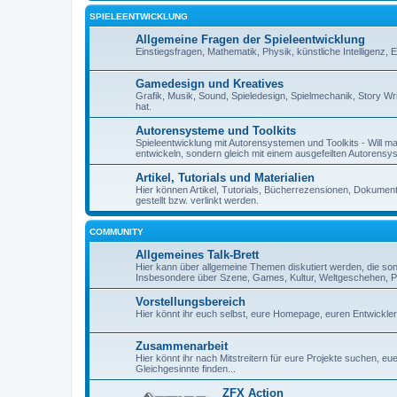
SPIELEENTWICKLUNG
Allgemeine Fragen der Spieleentwicklung
Einstiegsfragen, Mathematik, Physik, künstliche Intelligenz,
Gamedesign und Kreatives
Grafik, Musik, Sound, Spieledesign, Spielmechanik, Story Wr
hat.
Autorensysteme und Toolkits
Spieleentwicklung mit Autorensystemen und Toolkits - Will man 
entwickeln, sondern gleich mit einem ausgefeilten Autorensy
Artikel, Tutorials und Materialien
Hier können Artikel, Tutorials, Bücherrezensionen, Dokument
gestellt bzw. verlinkt werden.
COMMUNITY
Allgemeines Talk-Brett
Hier kann über allgemeine Themen diskutiert werden, die so
Insbesondere über Szene, Games, Kultur, Weltgeschehen, Pe
Vorstellungsbereich
Hier könnt ihr euch selbst, eure Homepage, euren Entwickl
Zusammenarbeit
Hier könnt ihr nach Mitstreitern für eure Projekte suchen, 
Gleichgesinnte finden...
ZFX Action