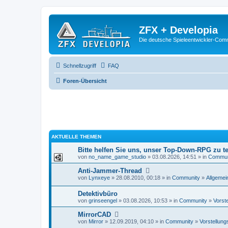
ZFX + Developia
Die deutsche Spieleentwickler-Comm
Schnellzugriff
FAQ
Foren-Übersicht
AKTUELLE THEMEN
Bitte helfen Sie uns, unser Top-Down-RPG zu te
von
no_name_game_studio
» 03.08.2026, 14:51 » in
Commun
Anti-Jammer-Thread
von
Lynxeye
» 28.08.2010, 00:18 » in
Community
»
Allgemei
Detektivbüro
von
grinseengel
» 03.08.2026, 10:53 » in
Community
»
Vorst
MirrorCAD
von
Mirror
» 12.09.2019, 04:10 » in
Community
»
Vorstellung