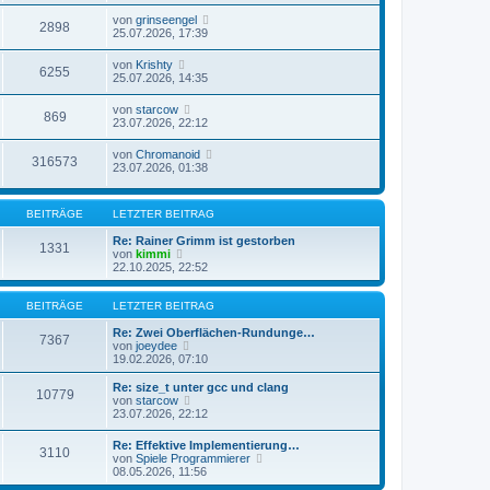
von
grinseengel
2898
25.07.2026, 17:39
von
Krishty
6255
25.07.2026, 14:35
von
starcow
869
23.07.2026, 22:12
von
Chromanoid
316573
23.07.2026, 01:38
BEITRÄGE
LETZTER BEITRAG
Re: Rainer Grimm ist gestorben
1331
N
von
kimmi
e
22.10.2025, 22:52
u
e
s
BEITRÄGE
LETZTER BEITRAG
t
e
Re: Zwei Oberflächen-Rundunge…
7367
r
N
von
joeydee
B
e
19.02.2026, 07:10
e
u
i
e
Re: size_t unter gcc und clang
10779
t
s
N
von
starcow
r
t
e
23.07.2026, 22:12
a
e
u
g
r
e
Re: Effektive Implementierung…
B
3110
s
N
von
Spiele Programmierer
e
t
e
08.05.2026, 11:56
i
e
u
t