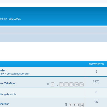
unity (seit 1999).
ANTWORTEN
sten.
5
ity
»
Vorstellungsbereich
2221
nes Talk-Brett
1
71
72
73
74
75
…
0
ellungsbereich
96
sbereich
1
2
3
4