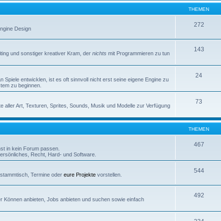
THEMEN
272
 Engine Design
143
iting und sonstiger kreativer Kram, der
nichts
mit Programmieren zu tun
24
Spiele entwicklen, ist es oft sinnvoll nicht erst seine eigene Engine zu
stem zu beginnen.
73
e aller Art, Texturen, Sprites, Sounds, Musik und Modelle zur Verfügung
THEMEN
467
nst in kein Forum passen.
rsönliches, Recht, Hard- und Software.
544
erstammtisch, Termine oder
eure Projekte
vorstellen.
492
euer Können anbieten, Jobs anbieten und suchen sowie einfach