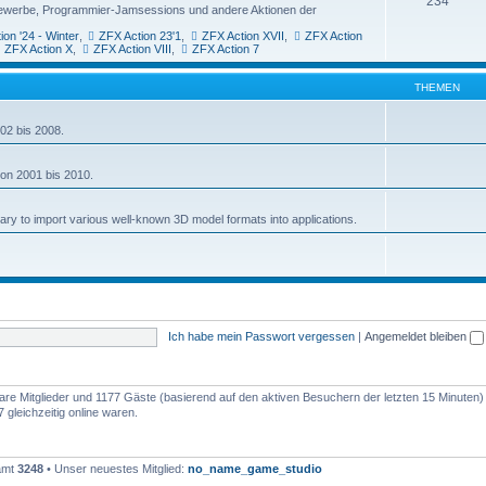
234
ttbewerbe, Programmier-Jamsessions und andere Aktionen der
ion '24 - Winter
,
ZFX Action 23'1
,
ZFX Action XVII
,
ZFX Action
ZFX Action X
,
ZFX Action VIII
,
ZFX Action 7
THEMEN
02 bis 2008.
von 2001 bis 2010.
rary to import various well-known 3D model formats into applications.
Ich habe mein Passwort vergessen
|
Angemeldet bleiben
tbare Mitglieder und 1177 Gäste (basierend auf den aktiven Besuchern der letzten 15 Minuten)
gleichzeitig online waren.
samt
3248
• Unser neuestes Mitglied:
no_name_game_studio