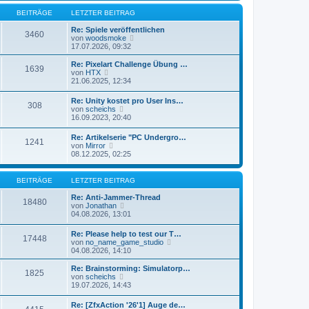
r
e
r
B
s
BEITRÄGE
LETZTER BEITRAG
a
e
t
g
i
e
Re: Spiele veröffentlichen
3460
t
N
r
von
woodsmoke
r
e
B
17.07.2026, 09:32
a
u
e
g
e
i
Re: Pixelart Challenge Übung …
1639
s
t
N
von
HTX
t
r
e
21.06.2025, 12:34
e
a
u
r
g
e
Re: Unity kostet pro User Ins…
B
308
s
N
von
scheichs
e
t
e
16.09.2023, 20:40
i
e
u
t
r
e
r
Re: Artikelserie "PC Undergro…
B
1241
s
N
a
von
Mirror
e
t
e
g
08.12.2025, 02:25
i
e
u
t
r
e
r
B
s
a
BEITRÄGE
LETZTER BEITRAG
e
t
g
i
e
Re: Anti-Jammer-Thread
t
18480
r
N
von
Jonathan
r
B
e
04.08.2026, 13:01
a
e
u
g
i
e
Re: Please help to test our T…
t
17448
s
N
von
no_name_game_studio
r
t
e
04.08.2026, 14:10
a
e
u
g
r
e
Re: Brainstorming: Simulatorp…
B
1825
s
N
von
scheichs
e
t
e
19.07.2026, 14:43
i
e
u
t
r
e
r
Re: [ZfxAction '26'1] Auge de…
B