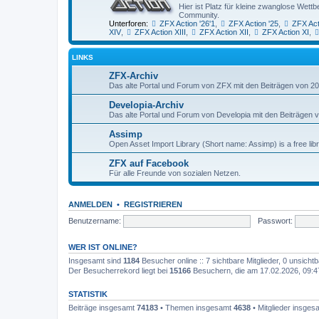
Hier ist Platz für kleine zwanglose We
Community.
Unterforen:
ZFX Action '26'1
,
ZFX Action '25
,
ZFX Act
XIV
,
ZFX Action XIII
,
ZFX Action XII
,
ZFX Action XI
,
LINKS
ZFX-Archiv
Das alte Portal und Forum von ZFX mit den Beiträgen von 20
Developia-Archiv
Das alte Portal und Forum von Developia mit den Beiträgen 
Assimp
Open Asset Import Library (Short name: Assimp) is a free lib
ZFX auf Facebook
Für alle Freunde von sozialen Netzen.
ANMELDEN
•
REGISTRIEREN
Benutzername:
Passwort:
WER IST ONLINE?
Insgesamt sind
1184
Besucher online :: 7 sichtbare Mitglieder, 0 unsich
Der Besucherrekord liegt bei
15166
Besuchern, die am 17.02.2026, 09:47 
STATISTIK
Beiträge insgesamt
74183
• Themen insgesamt
4638
• Mitglieder insge