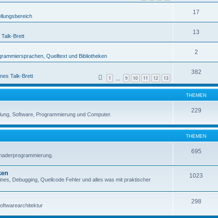
17
ellungsbereich
13
 Talk-Brett
2
grammiersprachen, Quelltext und Bibliotheken
382
nes Talk-Brett
1
9
10
11
12
13
…
THEMEN
229
lung, Software, Programmierung und Computer.
THEMEN
695
Shaderprogrammierung.
ken
1023
es, Debugging, Quellcode Fehler und alles was mit praktischer
298
oftwarearchitektur