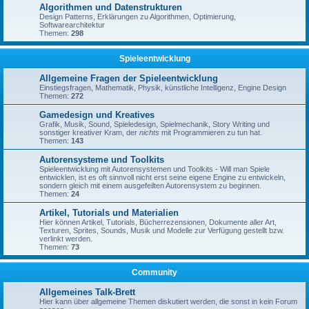
Algorithmen und Datenstrukturen
Design Patterns, Erklärungen zu Algorithmen, Optimierung,
Softwarearchitektur
Themen:
298
Spieleentwicklung
Allgemeine Fragen der Spieleentwicklung
Einstiegsfragen, Mathematik, Physik, künstliche Intelligenz, Engine Design
Themen:
272
Gamedesign und Kreatives
Grafik, Musik, Sound, Spieledesign, Spielmechanik, Story Writing und
sonstiger kreativer Kram, der
nichts
mit Programmieren zu tun hat.
Themen:
143
Autorensysteme und Toolkits
Spieleentwicklung mit Autorensystemen und Toolkits - Will man Spiele
entwicklen, ist es oft sinnvoll nicht erst seine eigene Engine zu entwickeln,
sondern gleich mit einem ausgefeilten Autorensystem zu beginnen.
Themen:
24
Artikel, Tutorials und Materialien
Hier können Artikel, Tutorials, Bücherrezensionen, Dokumente aller Art,
Texturen, Sprites, Sounds, Musik und Modelle zur Verfügung gestellt bzw.
verlinkt werden.
Themen:
73
Community
Allgemeines Talk-Brett
Hier kann über allgemeine Themen diskutiert werden, die sonst in kein Forum