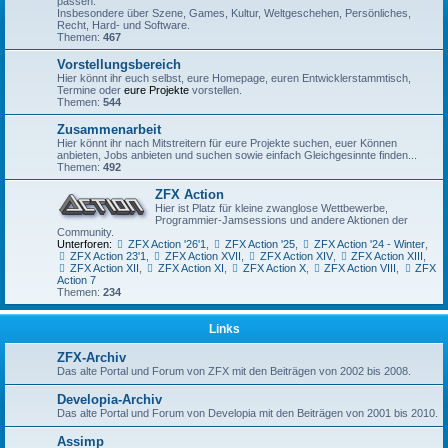
passen.
Insbesondere über Szene, Games, Kultur, Weltgeschehen, Persönliches,
Recht, Hard- und Software.
Themen:
467
Vorstellungsbereich
Hier könnt ihr euch selbst, eure Homepage, euren Entwicklerstammtisch,
Termine oder
eure Projekte
vorstellen.
Themen:
544
Zusammenarbeit
Hier könnt ihr nach Mitstreitern für eure Projekte suchen, euer Können
anbieten, Jobs anbieten und suchen sowie einfach Gleichgesinnte finden...
Themen:
492
ZFX Action
Hier ist Platz für kleine zwanglose Wettbewerbe,
Programmier-Jamsessions und andere Aktionen der
Community.
Unterforen:
ZFX Action '26'1
,
ZFX Action '25
,
ZFX Action '24 - Winter
,
ZFX Action 23'1
,
ZFX Action XVII
,
ZFX Action XIV
,
ZFX Action XIII
,
ZFX Action XII
,
ZFX Action XI
,
ZFX Action X
,
ZFX Action VIII
,
ZFX
Action 7
Themen:
234
Links
ZFX-Archiv
Das alte Portal und Forum von ZFX mit den Beiträgen von 2002 bis 2008.
Developia-Archiv
Das alte Portal und Forum von Developia mit den Beiträgen von 2001 bis 2010.
Assimp