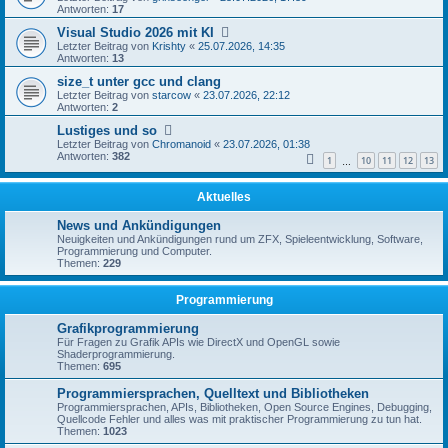
Antworten:
17
Visual Studio 2026 mit KI
Letzter Beitrag von
Krishty
«
25.07.2026, 14:35
Antworten:
13
size_t unter gcc und clang
Letzter Beitrag von
starcow
«
23.07.2026, 22:12
Antworten:
2
Lustiges und so
Letzter Beitrag von
Chromanoid
«
23.07.2026, 01:38
Antworten:
382
1
10
11
12
13
…
Aktuelles
News und Ankündigungen
Neuigkeiten und Ankündigungen rund um ZFX, Spieleentwicklung, Software,
Programmierung und Computer.
Themen:
229
Programmierung
Grafikprogrammierung
Für Fragen zu Grafik APIs wie DirectX und OpenGL sowie
Shaderprogrammierung.
Themen:
695
Programmiersprachen, Quelltext und Bibliotheken
Programmiersprachen, APIs, Bibliotheken, Open Source Engines, Debugging,
Quellcode Fehler und alles was mit praktischer Programmierung zu tun hat.
Themen:
1023