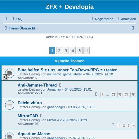
ZFX + Developia
FAQ
Registrieren
Anmelden
S
Foren-Übersicht
u
Aktuelle Zeit: 07.08.2026, 17:04
c
1
2
3
4
5
Nächste
h
e
Aktuelle Themen
Bitte helfen Sie uns, unser Top-Down-RPG zu testen.
Letzter Beitrag von
no_name_game_studio
«
04.08.2026, 14:10
Antworten:
5
Anti-Jammer-Thread
Letzter Beitrag von
Jonathan
«
04.08.2026, 13:01
Antworten:
2221
1
72
73
74
75
…
Detektivbüro
Letzter Beitrag von
grinseengel
«
03.08.2026, 10:53
MirrorCAD
Letzter Beitrag von
Mirror
«
26.07.2026, 01:29
Antworten:
96
1
2
3
4
Aquarium-Messe
Letzter Beitrag von
grinseengel
«
25.07.2026, 17:39