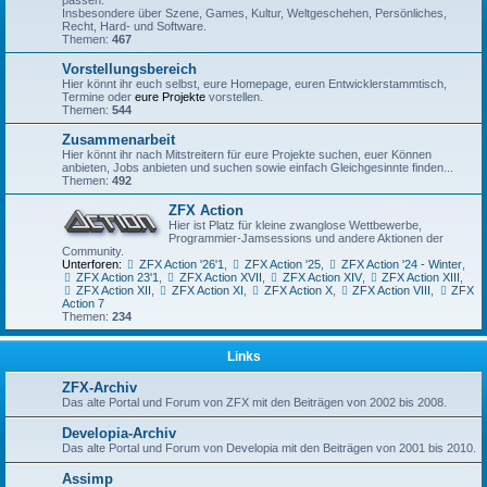
Insbesondere über Szene, Games, Kultur, Weltgeschehen, Persönliches,
Recht, Hard- und Software.
Themen:
467
Vorstellungsbereich
Hier könnt ihr euch selbst, eure Homepage, euren Entwicklerstammtisch,
Termine oder
eure Projekte
vorstellen.
Themen:
544
Zusammenarbeit
Hier könnt ihr nach Mitstreitern für eure Projekte suchen, euer Können
anbieten, Jobs anbieten und suchen sowie einfach Gleichgesinnte finden...
Themen:
492
ZFX Action
Hier ist Platz für kleine zwanglose Wettbewerbe,
Programmier-Jamsessions und andere Aktionen der
Community.
Unterforen:
ZFX Action '26'1
,
ZFX Action '25
,
ZFX Action '24 - Winter
,
ZFX Action 23'1
,
ZFX Action XVII
,
ZFX Action XIV
,
ZFX Action XIII
,
ZFX Action XII
,
ZFX Action XI
,
ZFX Action X
,
ZFX Action VIII
,
ZFX
Action 7
Themen:
234
Links
ZFX-Archiv
Das alte Portal und Forum von ZFX mit den Beiträgen von 2002 bis 2008.
Developia-Archiv
Das alte Portal und Forum von Developia mit den Beiträgen von 2001 bis 2010.
Assimp