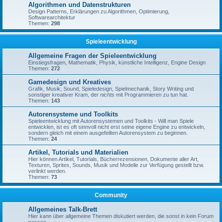
Algorithmen und Datenstrukturen
Design Patterns, Erklärungen zu Algorithmen, Optimierung,
Softwarearchitektur
Themen:
298
Spieleentwicklung
Allgemeine Fragen der Spieleentwicklung
Einstiegsfragen, Mathematik, Physik, künstliche Intelligenz, Engine Design
Themen:
272
Gamedesign und Kreatives
Grafik, Musik, Sound, Spieledesign, Spielmechanik, Story Writing und
sonstiger kreativer Kram, der
nichts
mit Programmieren zu tun hat.
Themen:
143
Autorensysteme und Toolkits
Spieleentwicklung mit Autorensystemen und Toolkits - Will man Spiele
entwicklen, ist es oft sinnvoll nicht erst seine eigene Engine zu entwickeln,
sondern gleich mit einem ausgefeilten Autorensystem zu beginnen.
Themen:
24
Artikel, Tutorials und Materialien
Hier können Artikel, Tutorials, Bücherrezensionen, Dokumente aller Art,
Texturen, Sprites, Sounds, Musik und Modelle zur Verfügung gestellt bzw.
verlinkt werden.
Themen:
73
Community
Allgemeines Talk-Brett
Hier kann über allgemeine Themen diskutiert werden, die sonst in kein Forum
passen.