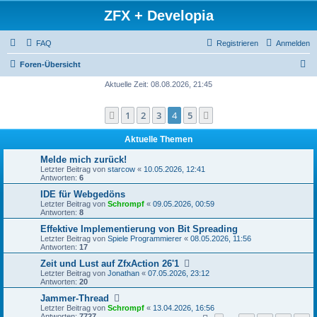
ZFX + Developia
FAQ
Registrieren
Anmelden
S
Foren-Übersicht
u
Aktuelle Zeit: 08.08.2026, 21:45
c
1
2
3
4
5
Vorherige
Nächste
h
e
Aktuelle Themen
Melde mich zurück!
Letzter Beitrag von
starcow
«
10.05.2026, 12:41
Antworten:
6
IDE für Webgedöns
Letzter Beitrag von
Schrompf
«
09.05.2026, 00:59
Antworten:
8
Effektive Implementierung von Bit Spreading
Letzter Beitrag von
Spiele Programmierer
«
08.05.2026, 11:56
Antworten:
17
Zeit und Lust auf ZfxAction 26'1
Letzter Beitrag von
Jonathan
«
07.05.2026, 23:12
Antworten:
20
Jammer-Thread
Letzter Beitrag von
Schrompf
«
13.04.2026, 16:56
Antworten:
7727