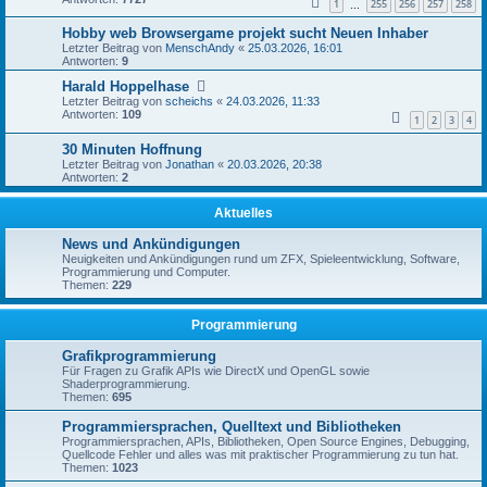
1
255
256
257
258
…
Hobby web Browsergame projekt sucht Neuen Inhaber
Letzter Beitrag von
MenschAndy
«
25.03.2026, 16:01
Antworten:
9
Harald Hoppelhase
Letzter Beitrag von
scheichs
«
24.03.2026, 11:33
Antworten:
109
1
2
3
4
30 Minuten Hoffnung
Letzter Beitrag von
Jonathan
«
20.03.2026, 20:38
Antworten:
2
Aktuelles
News und Ankündigungen
Neuigkeiten und Ankündigungen rund um ZFX, Spieleentwicklung, Software,
Programmierung und Computer.
Themen:
229
Programmierung
Grafikprogrammierung
Für Fragen zu Grafik APIs wie DirectX und OpenGL sowie
Shaderprogrammierung.
Themen:
695
Programmiersprachen, Quelltext und Bibliotheken
Programmiersprachen, APIs, Bibliotheken, Open Source Engines, Debugging,
Quellcode Fehler und alles was mit praktischer Programmierung zu tun hat.
Themen:
1023