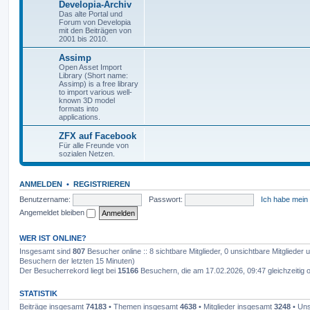
Developia-Archiv
Das alte Portal und
Forum von Developia
mit den Beiträgen von
2001 bis 2010.
Assimp
Open Asset Import
Library (Short name:
Assimp) is a free library
to import various well-
known 3D model
formats into
applications.
ZFX auf Facebook
Für alle Freunde von
sozialen Netzen.
ANMELDEN
•
REGISTRIEREN
Benutzername:
Passwort:
Ich habe mein
Angemeldet bleiben
WER IST ONLINE?
Insgesamt sind
807
Besucher online :: 8 sichtbare Mitglieder, 0 unsichtbare Mitglieder
Besuchern der letzten 15 Minuten)
Der Besucherrekord liegt bei
15166
Besuchern, die am 17.02.2026, 09:47 gleichzeitig o
STATISTIK
Beiträge insgesamt
74183
• Themen insgesamt
4638
• Mitglieder insgesamt
3248
• Uns