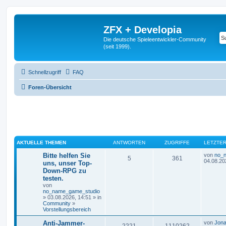
ZFX + Developia
Die deutsche Spieleentwickler-Community
(seit 1999).
Schnellzugriff
FAQ
Foren-Übersicht
AKTUELLE THEMEN
ANTWORTEN
ZUGRIFFE
LETZTER
Bitte helfen Sie
von
no_
5
361
04.08.20
uns, unser Top-
Down-RPG zu
testen.
von
no_name_game_studio
» 03.08.2026, 14:51 » in
Community
»
Vorstellungsbereich
Anti-Jammer-
von
Jona
2221
1110262