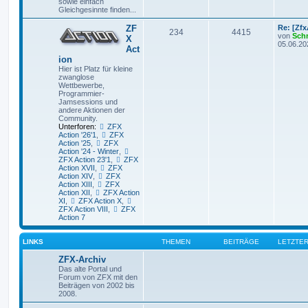
sowie einfach
Gleichgesinnte finden...
ZF
Re: [Zf
234
4415
von
Sch
X
05.06.20
Act
ion
Hier ist Platz für kleine
zwanglose
Wettbewerbe,
Programmier-
Jamsessions und
andere Aktionen der
Community.
Unterforen:
ZFX
Action '26'1
,
ZFX
Action '25
,
ZFX
Action '24 - Winter
,
ZFX Action 23'1
,
ZFX
Action XVII
,
ZFX
Action XIV
,
ZFX
Action XIII
,
ZFX
Action XII
,
ZFX Action
XI
,
ZFX Action X
,
ZFX Action VIII
,
ZFX
Action 7
LINKS
THEMEN
BEITRÄGE
LETZTER
ZFX-Archiv
Das alte Portal und
Forum von ZFX mit den
Beiträgen von 2002 bis
2008.