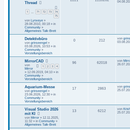
04.08.20
Thread
1
71
72
73
74
…
75
von
Lynxeye
»
28.08.2010, 00:18 » in
Community
»
Allgemeines Talk-Brett
Detektivbüro
von
grin
0
212
03.08.20
von
grinseengel
»
03.08.2026, 10:53 » in
Community
»
Vorstellungsbereich
MirrorCAD
von
Mirr
96
62018
26.07.20
von
1
2
3
4
Mirror
» 12.09.2019, 04:10 » in
Community
»
Vorstellungsbereich
Aquarium-Messe
von
grin
17
2863
25.07.20
von
grinseengel
»
23.06.2026, 12:30 » in
Community
»
Vorstellungsbereich
Visual Studio 2026
von
Kris
13
6212
25.07.20
mit KI
von
Mirror
» 12.11.2025,
11:32 » in
Community
»
Allgemeines Talk-Brett