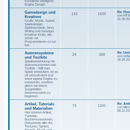
künstliche Intelligenz,
Engine Design
Gamedesign und
Re: Pix
143
1639
von
HTX
Kreatives
21.06.20
Grafik, Musik, Sound,
Spieledesign,
Spielmechanik, Story
Writing und sonstiger
kreativer Kram, der
nichts
mit
Programmieren zu tun
hat.
Autorensysteme
Re: Unit
24
308
von
sche
und Toolkits
16.09.20
Spieleentwicklung mit
Autorensystemen und
Toolkits - Will man
Spiele entwicklen, ist es
oft sinnvoll nicht erst
seine eigene Engine zu
entwickeln, sondern
gleich mit einem
ausgefeilten
Autorensystem zu
beginnen.
Artikel, Tutorials
Re: Art
73
1241
von
Mirr
und Materialien
08.12.20
Hier können Artikel,
Tutorials,
Bücherrezensionen,
Dokumente aller Art,
Texturen, Sprites,
Sounds, Musik und