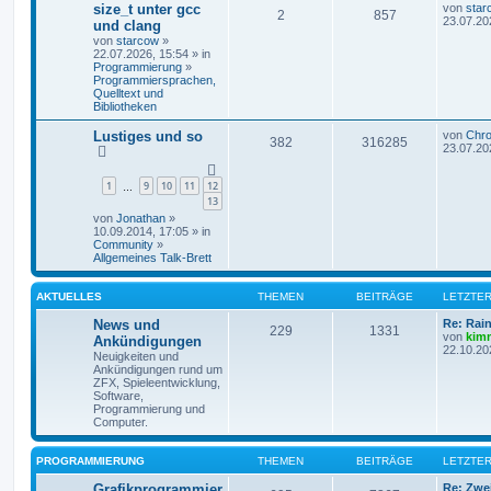
size_t unter gcc
von
star
2
857
23.07.20
und clang
von
starcow
»
22.07.2026, 15:54 » in
Programmierung
»
Programmiersprachen,
Quelltext und
Bibliotheken
Lustiges und so
von
Chr
382
316285
23.07.20
1
9
10
11
12
…
13
von
Jonathan
»
10.09.2014, 17:05 » in
Community
»
Allgemeines Talk-Brett
AKTUELLES
THEMEN
BEITRÄGE
LETZTER
News und
Re: Rai
229
1331
von
kim
Ankündigungen
22.10.20
Neuigkeiten und
Ankündigungen rund um
ZFX, Spieleentwicklung,
Software,
Programmierung und
Computer.
PROGRAMMIERUNG
THEMEN
BEITRÄGE
LETZTER
Grafikprogrammier
Re: Zwe