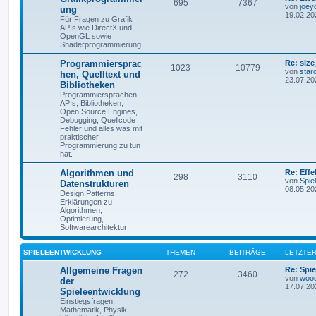
695
7367
von
joey
ung
19.02.20
Für Fragen zu Grafik
APIs wie DirectX und
OpenGL sowie
Shaderprogrammierung.
Programmiersprac
Re: size
1023
10779
von
star
hen, Quelltext und
23.07.20
Bibliotheken
Programmiersprachen,
APIs, Bibliotheken,
Open Source Engines,
Debugging, Quellcode
Fehler und alles was mit
praktischer
Programmierung zu tun
hat.
Algorithmen und
Re: Eff
298
3110
von
Spie
Datenstrukturen
08.05.20
Design Patterns,
Erklärungen zu
Algorithmen,
Optimierung,
Softwarearchitektur
SPIELEENTWICKLUNG
THEMEN
BEITRÄGE
LETZTER
Allgemeine Fragen
Re: Spie
272
3460
von
woo
der
17.07.20
Spieleentwicklung
Einstiegsfragen,
Mathematik, Physik,