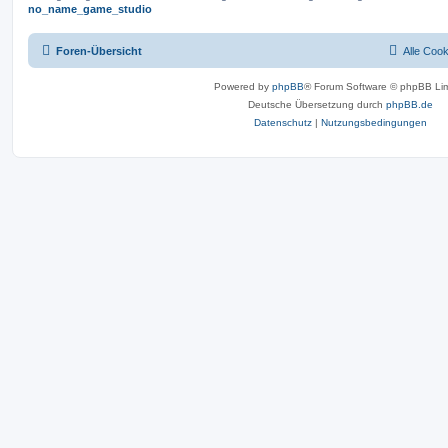
no_name_game_studio
Foren-Übersicht
Alle Coo
Powered by
phpBB
® Forum Software © phpBB Lim
Deutsche Übersetzung durch
phpBB.de
Datenschutz
|
Nutzungsbedingungen