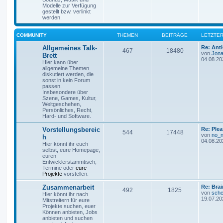
Modelle zur Verfügung
gestellt bzw. verlinkt
werden.
COMMUNITY
THEMEN
BEITRÄGE
LETZTER
Allgemeines Talk-
Re: Ant
467
18480
von
Jona
Brett
04.08.20
Hier kann über
allgemeine Themen
diskutiert werden, die
sonst in kein Forum
passen.
Insbesondere über
Szene, Games, Kultur,
Weltgeschehen,
Persönliches, Recht,
Hard- und Software.
Vorstellungsbereic
Re: Plea
544
17448
von
no_
h
04.08.20
Hier könnt ihr euch
selbst, eure Homepage,
euren
Entwicklerstammtisch,
Termine oder
eure
Projekte
vorstellen.
Zusammenarbeit
Re: Bra
492
1825
von
sche
Hier könnt ihr nach
19.07.20
Mitstreitern für eure
Projekte suchen, euer
Können anbieten, Jobs
anbieten und suchen