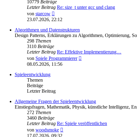
10779
Beiträge
Letzter Beitrag
Re: size_t unter gcc und clang
Neuester
von
starcow
Beitrag
23.07.2026, 22:12
Algorithmen und Datenstrukturen
Design Patterns, Erklärungen zu Algorithmen, Optimierung, So
298
Themen
3110
Beiträge
Letzter Beitrag
Re: Effektive Implementierung…
Neuester
von
Spiele Programmierer
Beitrag
08.05.2026, 11:56
Spieleentwicklung
Themen
Beiträge
Letzter Beitrag
Allgemeine Fragen der Spieleentwicklung
Einstiegsfragen, Mathematik, Physik, künstliche Intelligenz, E
272
Themen
3460
Beiträge
Letzter Beitrag
Re: Spiele veröffentlichen
Neuester
von
woodsmoke
Beitrag
17.07.2026, 09:32