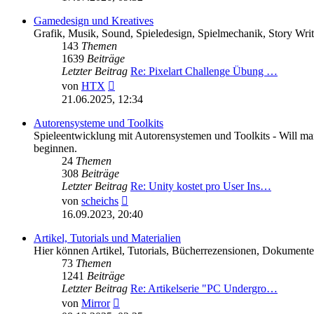
Gamedesign und Kreatives
Grafik, Musik, Sound, Spieledesign, Spielmechanik, Story Writ
143
Themen
1639
Beiträge
Letzter Beitrag
Re: Pixelart Challenge Übung …
Neuester
von
HTX
Beitrag
21.06.2025, 12:34
Autorensysteme und Toolkits
Spieleentwicklung mit Autorensystemen und Toolkits - Will man 
beginnen.
24
Themen
308
Beiträge
Letzter Beitrag
Re: Unity kostet pro User Ins…
Neuester
von
scheichs
Beitrag
16.09.2023, 20:40
Artikel, Tutorials und Materialien
Hier können Artikel, Tutorials, Bücherrezensionen, Dokumente 
73
Themen
1241
Beiträge
Letzter Beitrag
Re: Artikelserie "PC Undergro…
Neuester
von
Mirror
Beitrag