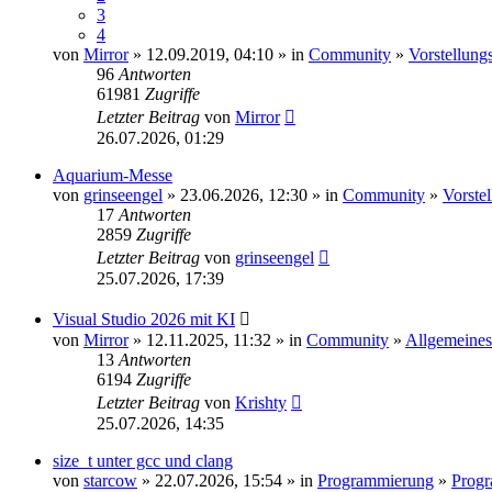
3
4
von
Mirror
» 12.09.2019, 04:10 » in
Community
»
Vorstellung
96
Antworten
61981
Zugriffe
Letzter Beitrag
von
Mirror
26.07.2026, 01:29
Aquarium-Messe
von
grinseengel
» 23.06.2026, 12:30 » in
Community
»
Vorste
17
Antworten
2859
Zugriffe
Letzter Beitrag
von
grinseengel
25.07.2026, 17:39
Visual Studio 2026 mit KI
von
Mirror
» 12.11.2025, 11:32 » in
Community
»
Allgemeines
13
Antworten
6194
Zugriffe
Letzter Beitrag
von
Krishty
25.07.2026, 14:35
size_t unter gcc und clang
von
starcow
» 22.07.2026, 15:54 » in
Programmierung
»
Progr