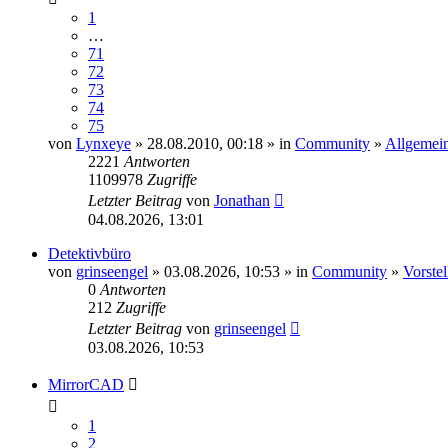
1
…
71
72
73
74
75
von
Lynxeye
» 28.08.2010, 00:18 » in
Community
»
Allgemein
2221
Antworten
1109978
Zugriffe
Letzter Beitrag
von
Jonathan
04.08.2026, 13:01
Detektivbüro
von
grinseengel
» 03.08.2026, 10:53 » in
Community
»
Vorste
0
Antworten
212
Zugriffe
Letzter Beitrag
von
grinseengel
03.08.2026, 10:53
MirrorCAD
1
2