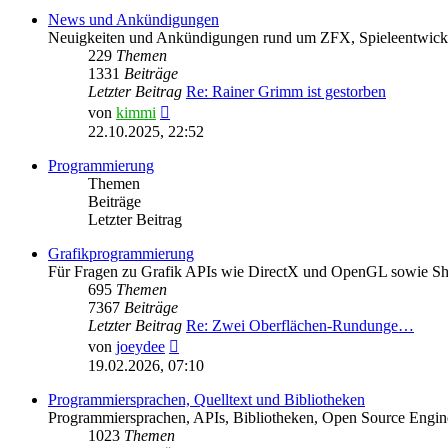
News und Ankündigungen
Neuigkeiten und Ankündigungen rund um ZFX, Spieleentwick
229
Themen
1331
Beiträge
Letzter Beitrag
Re: Rainer Grimm ist gestorben
Neuester
von
kimmi
Beitrag
22.10.2025, 22:52
Programmierung
Themen
Beiträge
Letzter Beitrag
Grafikprogrammierung
Für Fragen zu Grafik APIs wie DirectX und OpenGL sowie S
695
Themen
7367
Beiträge
Letzter Beitrag
Re: Zwei Oberflächen-Rundunge…
Neuester
von
joeydee
Beitrag
19.02.2026, 07:10
Programmiersprachen, Quelltext und Bibliotheken
Programmiersprachen, APIs, Bibliotheken, Open Source Engine
1023
Themen