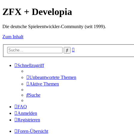
ZFX + Developia
Die deutsche Spieleentwickler-Community (seit 1999).
Zum Inhalt
Erweiterte
Suche
Suche
Schnellzugriff
Unbeantwortete Themen
Aktive Themen
Suche
FAQ
Anmelden
Registrieren
Foren-Übersicht