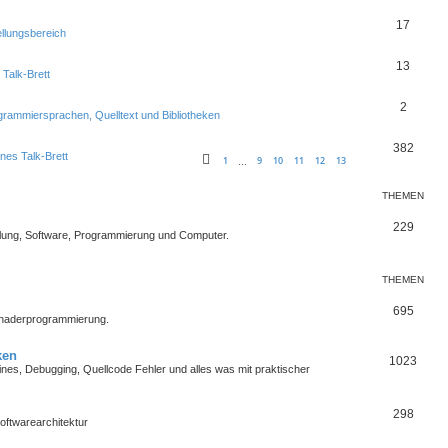
17
ellungsbereich
13
 Talk-Brett
2
grammiersprachen, Quelltext und Bibliotheken
382
nes Talk-Brett
1
9
10
11
12
13
…
THEMEN
229
lung, Software, Programmierung und Computer.
THEMEN
695
Shaderprogrammierung.
ken
1023
es, Debugging, Quellcode Fehler und alles was mit praktischer
298
oftwarearchitektur