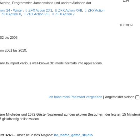
234
ttbewerbe, Programmier-Jamsessions und andere Aktionen der
ion '24 - Winter
,
ZFX Action 23'1
,
ZFX Action XVII
,
ZFX Action
ZFX Action X
,
ZFX Action VIII
,
ZFX Action 7
THEMEN
02 bis 2008.
von 2001 bis 2010.
rary to import various well-known 3D model formats into applications.
Ich habe mein Passwort vergessen
|
Angemeldet bleiben
tbare Mitglieder und 1572 Gäste (basierend auf den aktiven Besuchern der letzten 15 Minuten)
gleichzeitig online waren.
samt
3248
• Unser neuestes Mitglied:
no_name_game_studio