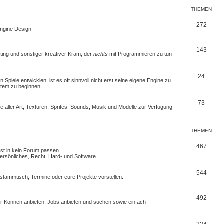
THEMEN
272
 Engine Design
143
iting und sonstiger kreativer Kram, der
nichts
mit Programmieren zu tun
24
Spiele entwicklen, ist es oft sinnvoll nicht erst seine eigene Engine zu
stem zu beginnen.
73
e aller Art, Texturen, Sprites, Sounds, Musik und Modelle zur Verfügung
THEMEN
467
nst in kein Forum passen.
rsönliches, Recht, Hard- und Software.
544
erstammtisch, Termine oder
eure Projekte
vorstellen.
492
euer Können anbieten, Jobs anbieten und suchen sowie einfach