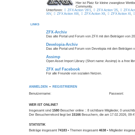
Hier ist Platz für kleine zwanglose We
Community.
Unterforen:
ZFX Action '26'1
,
ZFX Action '25
,
ZFX Act
XIV
,
ZFX Action XIII
,
ZFX Action XII
,
ZFX Action XI
,
LINKS
ZFX-Archiv
Das alte Portal und Forum von ZFX mit den Beiträgen von 20
Developia-Archiv
Das alte Portal und Forum von Developia mit den Beiträgen 
Assimp
Open Asset Import Library (Short name: Assimp) is a free lib
ZFX auf Facebook
Für alle Freunde von sozialen Netzen.
ANMELDEN
•
REGISTRIEREN
Benutzername:
Passwort:
WER IST ONLINE?
Insgesamt sind
1580
Besucher online :: 8 sichtbare Mitglieder, 0 unsich
Der Besucherrekord liegt bei
15166
Besuchern, die am 17.02.2026, 09:47 
STATISTIK
Beiträge insgesamt
74183
• Themen insgesamt
4638
• Mitglieder insge