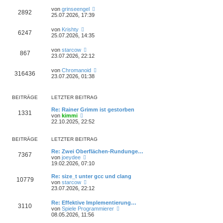
von
grinseengel
2892
25.07.2026, 17:39
von
Krishty
6247
25.07.2026, 14:35
von
starcow
867
23.07.2026, 22:12
von
Chromanoid
316436
23.07.2026, 01:38
BEITRÄGE
LETZTER BEITRAG
Re: Rainer Grimm ist gestorben
1331
N
von
kimmi
e
22.10.2025, 22:52
u
e
s
BEITRÄGE
LETZTER BEITRAG
t
e
Re: Zwei Oberflächen-Rundunge…
7367
r
N
von
joeydee
B
e
19.02.2026, 07:10
e
u
i
e
Re: size_t unter gcc und clang
10779
t
s
N
von
starcow
r
t
e
23.07.2026, 22:12
a
e
u
g
r
e
Re: Effektive Implementierung…
B
3110
s
N
von
Spiele Programmierer
e
t
e
08.05.2026, 11:56
i
e
u
t