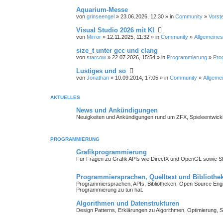
Aquarium-Messe
von
grinseengel
» 23.06.2026, 12:30 » in
Community
»
Vorst
Visual Studio 2026 mit KI
von
Mirror
» 12.11.2025, 11:32 » in
Community
»
Allgemeines
size_t unter gcc und clang
von
starcow
» 22.07.2026, 15:54 » in
Programmierung
»
Pro
Lustiges und so
von
Jonathan
» 10.09.2014, 17:05 » in
Community
»
Allgemei
AKTUELLES
News und Ankündigungen
Neuigkeiten und Ankündigungen rund um ZFX, Spieleentwick
PROGRAMMIERUNG
Grafikprogrammierung
Für Fragen zu Grafik APIs wie DirectX und OpenGL sowie 
Programmiersprachen, Quelltext und Bibliothe
Programmiersprachen, APIs, Bibliotheken, Open Source Engin
Programmierung zu tun hat.
Algorithmen und Datenstrukturen
Design Patterns, Erklärungen zu Algorithmen, Optimierung, S