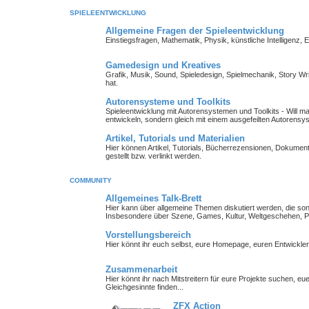
SPIELEENTWICKLUNG
Allgemeine Fragen der Spieleentwicklung
Einstiegsfragen, Mathematik, Physik, künstliche Intelligenz,
Gamedesign und Kreatives
Grafik, Musik, Sound, Spieledesign, Spielmechanik, Story Wr
hat.
Autorensysteme und Toolkits
Spieleentwicklung mit Autorensystemen und Toolkits - Will man 
entwickeln, sondern gleich mit einem ausgefeilten Autorensy
Artikel, Tutorials und Materialien
Hier können Artikel, Tutorials, Bücherrezensionen, Dokument
gestellt bzw. verlinkt werden.
COMMUNITY
Allgemeines Talk-Brett
Hier kann über allgemeine Themen diskutiert werden, die so
Insbesondere über Szene, Games, Kultur, Weltgeschehen, Pe
Vorstellungsbereich
Hier könnt ihr euch selbst, eure Homepage, euren Entwickl
Zusammenarbeit
Hier könnt ihr nach Mitstreitern für eure Projekte suchen, 
Gleichgesinnte finden...
ZFX Action