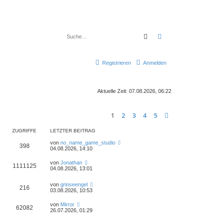
Suche
Erweiterte Suche
Registrieren
Anmelden
Aktuelle Zeit: 07.08.2026, 06:22
1
2
3
4
5
Nächste
ZUGRIFFE
LETZTER BEITRAG
von
no_name_game_studio
398
04.08.2026, 14:10
von
Jonathan
1111125
04.08.2026, 13:01
von
grinseengel
216
03.08.2026, 10:53
von
Mirror
62082
26.07.2026, 01:29