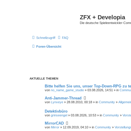
ZFX + Developia
Die deutsche Spieleentwickler-Comm
Schnellzugriff
FAQ
Foren-Übersicht
AKTUELLE THEMEN
Bitte helfen Sie uns, unser Top-Down-RPG zu te
von
no_name_game_studio
» 03.08.2026, 14:51 » in
Commun
Anti-Jammer-Thread
von
Lynxeye
» 28.08.2010, 00:18 » in
Community
»
Allgemei
Detektivbüro
von
grinseengel
» 03.08.2026, 10:53 » in
Community
»
Vorst
MirrorCAD
von
Mirror
» 12.09.2019, 04:10 » in
Community
»
Vorstellung