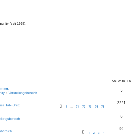
unity (seit 1999).
ANTWORTEN
sten.
5
ity
»
Vorstellungsbereich
2221
nes Talk-Brett
1
71
72
73
74
75
…
0
ellungsbereich
96
sbereich
1
2
3
4