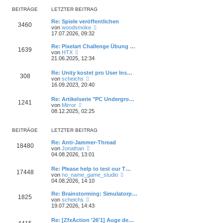
r
e
r
B
s
BEITRÄGE
LETZTER BEITRAG
a
e
t
g
i
e
Re: Spiele veröffentlichen
3460
t
N
r
von
woodsmoke
r
e
B
17.07.2026, 09:32
a
u
e
g
e
i
Re: Pixelart Challenge Übung …
1639
s
t
N
von
HTX
t
r
e
21.06.2025, 12:34
e
a
u
r
g
e
Re: Unity kostet pro User Ins…
B
308
s
N
von
scheichs
e
t
e
16.09.2023, 20:40
i
e
u
t
r
e
r
Re: Artikelserie "PC Undergro…
B
1241
s
N
a
von
Mirror
e
t
e
g
08.12.2025, 02:25
i
e
u
t
r
e
r
B
s
a
BEITRÄGE
LETZTER BEITRAG
e
t
g
i
e
Re: Anti-Jammer-Thread
t
18480
r
N
von
Jonathan
r
B
e
04.08.2026, 13:01
a
e
u
g
i
e
Re: Please help to test our T…
t
17448
s
N
von
no_name_game_studio
r
t
e
04.08.2026, 14:10
a
e
u
g
r
e
Re: Brainstorming: Simulatorp…
B
1825
s
N
von
scheichs
e
t
e
19.07.2026, 14:43
i
e
u
t
r
e
r
Re: [ZfxAction '26'1] Auge de…
B