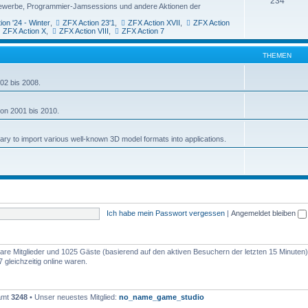
234
ttbewerbe, Programmier-Jamsessions und andere Aktionen der
ion '24 - Winter
,
ZFX Action 23'1
,
ZFX Action XVII
,
ZFX Action
ZFX Action X
,
ZFX Action VIII
,
ZFX Action 7
THEMEN
02 bis 2008.
von 2001 bis 2010.
rary to import various well-known 3D model formats into applications.
Ich habe mein Passwort vergessen
|
Angemeldet bleiben
tbare Mitglieder und 1025 Gäste (basierend auf den aktiven Besuchern der letzten 15 Minuten)
gleichzeitig online waren.
samt
3248
• Unser neuestes Mitglied:
no_name_game_studio