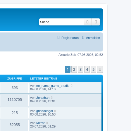
Suche
Erweiterte Suche
Registrieren
Anmelden
Aktuelle Zeit: 07.08.2026, 02:52
1
2
3
4
5
Nächste
ZUGRIFFE
LETZTER BEITRAG
von
no_name_game_studio
393
04.08.2026, 14:10
von
Jonathan
1110705
04.08.2026, 13:01
von
grinseengel
215
03.08.2026, 10:53
von
Mirror
62055
26.07.2026, 01:29