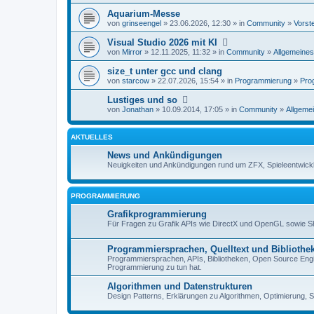
Aquarium-Messe
von
grinseengel
» 23.06.2026, 12:30 » in
Community
»
Vorst
Visual Studio 2026 mit KI
von
Mirror
» 12.11.2025, 11:32 » in
Community
»
Allgemeines
size_t unter gcc und clang
von
starcow
» 22.07.2026, 15:54 » in
Programmierung
»
Pro
Lustiges und so
von
Jonathan
» 10.09.2014, 17:05 » in
Community
»
Allgemei
AKTUELLES
News und Ankündigungen
Neuigkeiten und Ankündigungen rund um ZFX, Spieleentwick
PROGRAMMIERUNG
Grafikprogrammierung
Für Fragen zu Grafik APIs wie DirectX und OpenGL sowie 
Programmiersprachen, Quelltext und Bibliothe
Programmiersprachen, APIs, Bibliotheken, Open Source Engin
Programmierung zu tun hat.
Algorithmen und Datenstrukturen
Design Patterns, Erklärungen zu Algorithmen, Optimierung, S