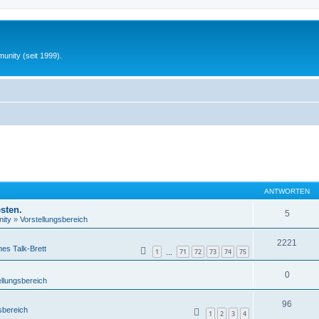
unity (seit 1999).
ANTWORTEN
sten.
5
ity
»
Vorstellungsbereich
2221
nes Talk-Brett
1
71
72
73
74
75
…
0
ellungsbereich
96
sbereich
1
2
3
4