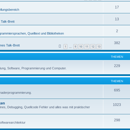
17
ellungsbereich
13
 Talk-Brett
2
grammiersprachen, Quelltext und Bibliotheken
382
nes Talk-Brett
1
9
10
11
12
13
…
THEMEN
229
lung, Software, Programmierung und Computer.
THEMEN
695
Shaderprogrammierung.
ken
1023
es, Debugging, Quellcode Fehler und alles was mit praktischer
298
oftwarearchitektur