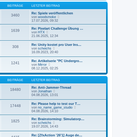
r
e
r
B
s
BEITRÄGE
LETZTER BEITRAG
a
e
t
g
i
e
Re: Spiele veröffentlichen
3460
t
N
r
von
woodsmoke
r
e
B
17.07.2026, 09:32
a
u
e
g
e
i
Re: Pixelart Challenge Übung …
1639
s
t
N
von
HTX
t
r
e
21.06.2025, 12:34
e
a
u
r
g
e
Re: Unity kostet pro User Ins…
B
308
s
N
von
scheichs
e
t
e
16.09.2023, 20:40
i
e
u
t
r
e
r
Re: Artikelserie "PC Undergro…
B
1241
s
N
a
von
Mirror
e
t
e
g
08.12.2025, 02:25
i
e
u
t
r
e
r
B
s
a
BEITRÄGE
LETZTER BEITRAG
e
t
g
i
e
Re: Anti-Jammer-Thread
t
18480
r
N
von
Jonathan
r
B
e
04.08.2026, 13:01
a
e
u
g
i
e
Re: Please help to test our T…
t
17448
s
N
von
no_name_game_studio
r
t
e
04.08.2026, 14:10
a
e
u
g
r
e
Re: Brainstorming: Simulatorp…
B
1825
s
N
von
scheichs
e
t
e
19.07.2026, 14:43
i
e
u
t
r
e
r
Re: [ZfxAction '26'1] Auge de…
B