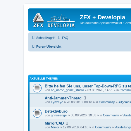
ZFX + Developia
Die deutsche Spieleentwickler-Comm
Schnellzugriff
FAQ
Foren-Übersicht
AKTUELLE THEMEN
Bitte helfen Sie uns, unser Top-Down-RPG zu te
von
no_name_game_studio
» 03.08.2026, 14:51 » in
Commun
Anti-Jammer-Thread
von
Lynxeye
» 28.08.2010, 00:18 » in
Community
»
Allgemei
Detektivbüro
von
grinseengel
» 03.08.2026, 10:53 » in
Community
»
Vorst
MirrorCAD
von
Mirror
» 12.09.2019, 04:10 » in
Community
»
Vorstellung