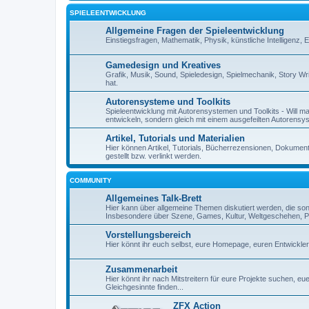
SPIELEENTWICKLUNG
Allgemeine Fragen der Spieleentwicklung
Einstiegsfragen, Mathematik, Physik, künstliche Intelligenz,
Gamedesign und Kreatives
Grafik, Musik, Sound, Spieledesign, Spielmechanik, Story Wr
hat.
Autorensysteme und Toolkits
Spieleentwicklung mit Autorensystemen und Toolkits - Will man 
entwickeln, sondern gleich mit einem ausgefeilten Autorensy
Artikel, Tutorials und Materialien
Hier können Artikel, Tutorials, Bücherrezensionen, Dokument
gestellt bzw. verlinkt werden.
COMMUNITY
Allgemeines Talk-Brett
Hier kann über allgemeine Themen diskutiert werden, die so
Insbesondere über Szene, Games, Kultur, Weltgeschehen, Pe
Vorstellungsbereich
Hier könnt ihr euch selbst, eure Homepage, euren Entwickl
Zusammenarbeit
Hier könnt ihr nach Mitstreitern für eure Projekte suchen, 
Gleichgesinnte finden...
ZFX Action