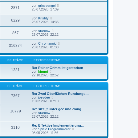
von
grinseengel
2871
25.07.2026, 17:39
von
Krishty
6229
25.07.2026, 14:35
von
starcow
867
23.07.2026, 22:12
von
Chromanoid
316374
23.07.2026, 01:38
BEITRÄGE
LETZTER BEITRAG
Re: Rainer Grimm ist gestorben
1331
N
von
kimmi
e
22.10.2025, 22:52
u
e
s
BEITRÄGE
LETZTER BEITRAG
t
e
Re: Zwei Oberflächen-Rundunge…
7367
r
N
von
joeydee
B
e
19.02.2026, 07:10
e
u
i
e
Re: size_t unter gcc und clang
10779
t
s
N
von
starcow
r
t
e
23.07.2026, 22:12
a
e
u
g
r
e
Re: Effektive Implementierung…
B
3110
s
N
von
Spiele Programmierer
e
t
e
08.05.2026, 11:56
i
e
u
t