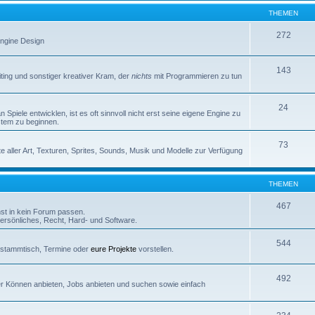
THEMEN
272
 Engine Design
143
iting und sonstiger kreativer Kram, der
nichts
mit Programmieren zu tun
24
Spiele entwicklen, ist es oft sinnvoll nicht erst seine eigene Engine zu
stem zu beginnen.
73
e aller Art, Texturen, Sprites, Sounds, Musik und Modelle zur Verfügung
THEMEN
467
nst in kein Forum passen.
rsönliches, Recht, Hard- und Software.
544
erstammtisch, Termine oder
eure Projekte
vorstellen.
492
euer Können anbieten, Jobs anbieten und suchen sowie einfach