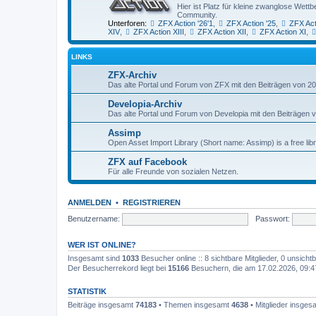
Hier ist Platz für kleine zwanglose We
Community.
Unterforen:
ZFX Action '26'1
,
ZFX Action '25
,
ZFX Act
XIV
,
ZFX Action XIII
,
ZFX Action XII
,
ZFX Action XI
,
LINKS
ZFX-Archiv
Das alte Portal und Forum von ZFX mit den Beiträgen von 20
Developia-Archiv
Das alte Portal und Forum von Developia mit den Beiträgen 
Assimp
Open Asset Import Library (Short name: Assimp) is a free lib
ZFX auf Facebook
Für alle Freunde von sozialen Netzen.
ANMELDEN
•
REGISTRIEREN
Benutzername:
Passwort:
WER IST ONLINE?
Insgesamt sind
1033
Besucher online :: 8 sichtbare Mitglieder, 0 unsich
Der Besucherrekord liegt bei
15166
Besuchern, die am 17.02.2026, 09:47 
STATISTIK
Beiträge insgesamt
74183
• Themen insgesamt
4638
• Mitglieder insge