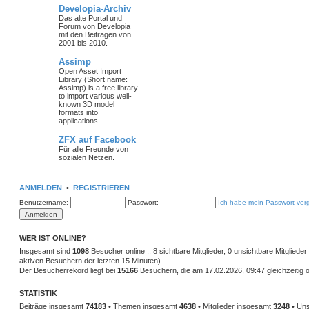
Developia-Archiv
Das alte Portal und
Forum von Developia
mit den Beiträgen von
2001 bis 2010.
Assimp
Open Asset Import
Library (Short name:
Assimp) is a free library
to import various well-
known 3D model
formats into
applications.
ZFX auf Facebook
Für alle Freunde von
sozialen Netzen.
ANMELDEN
•
REGISTRIEREN
Benutzername:
Passwort:
Ich habe mein Passwort ver
WER IST ONLINE?
Insgesamt sind
1098
Besucher online :: 8 sichtbare Mitglieder, 0 unsichtbare Mitglied
aktiven Besuchern der letzten 15 Minuten)
Der Besucherrekord liegt bei
15166
Besuchern, die am 17.02.2026, 09:47 gleichzeitig o
STATISTIK
Beiträge insgesamt
74183
• Themen insgesamt
4638
• Mitglieder insgesamt
3248
• Uns