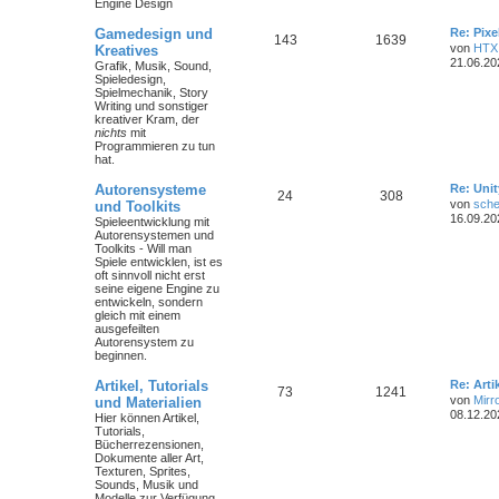
Engine Design
Gamedesign und
Re: Pix
143
1639
von
HTX
Kreatives
21.06.20
Grafik, Musik, Sound,
Spieledesign,
Spielmechanik, Story
Writing und sonstiger
kreativer Kram, der
nichts
mit
Programmieren zu tun
hat.
Autorensysteme
Re: Unit
24
308
von
sche
und Toolkits
16.09.20
Spieleentwicklung mit
Autorensystemen und
Toolkits - Will man
Spiele entwicklen, ist es
oft sinnvoll nicht erst
seine eigene Engine zu
entwickeln, sondern
gleich mit einem
ausgefeilten
Autorensystem zu
beginnen.
Artikel, Tutorials
Re: Art
73
1241
von
Mirr
und Materialien
08.12.20
Hier können Artikel,
Tutorials,
Bücherrezensionen,
Dokumente aller Art,
Texturen, Sprites,
Sounds, Musik und
Modelle zur Verfügung