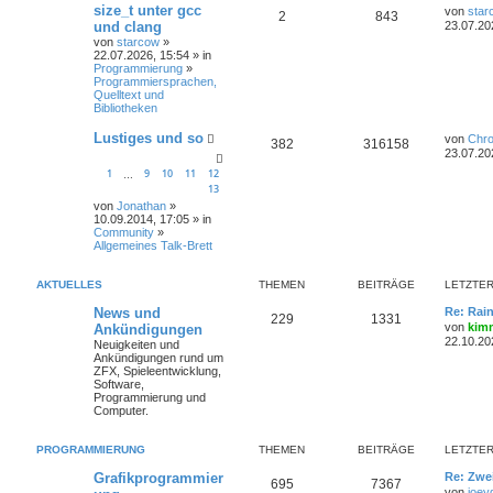
size_t unter gcc
von
star
2
843
und clang
23.07.20
von
starcow
»
22.07.2026, 15:54 » in
Programmierung
»
Programmiersprachen,
Quelltext und
Bibliotheken
Lustiges und so
von
Chr
382
316158
23.07.20
1
9
10
11
12
…
13
von
Jonathan
»
10.09.2014, 17:05 » in
Community
»
Allgemeines Talk-Brett
AKTUELLES
THEMEN
BEITRÄGE
LETZTER
News und
Re: Rai
229
1331
von
kim
Ankündigungen
22.10.20
Neuigkeiten und
Ankündigungen rund um
ZFX, Spieleentwicklung,
Software,
Programmierung und
Computer.
PROGRAMMIERUNG
THEMEN
BEITRÄGE
LETZTER
Grafikprogrammier
Re: Zwe
695
7367
von
joey