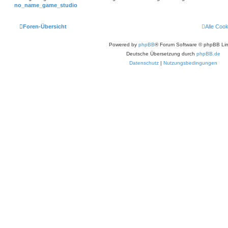
no_name_game_studio
Foren-Übersicht
Alle Coo
Powered by
phpBB
® Forum Software © phpBB Lim
Deutsche Übersetzung durch
phpBB.de
Datenschutz
|
Nutzungsbedingungen