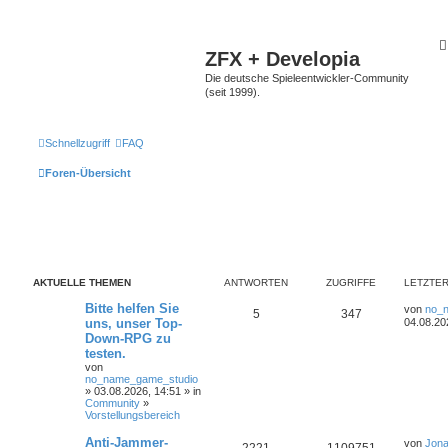
ZFX + Developia
Die deutsche Spieleentwickler-Community
(seit 1999).
Schnellzugriff
FAQ
Foren-Übersicht
AKTUELLE THEMEN
ANTWORTEN
ZUGRIFFE
LETZTER
Bitte helfen Sie
von
no_
5
347
uns, unser Top-
04.08.20
Down-RPG zu
testen.
von
no_name_game_studio
» 03.08.2026, 14:51 » in
Community
»
Vorstellungsbereich
Anti-Jammer-
von
Jona
2221
1109751