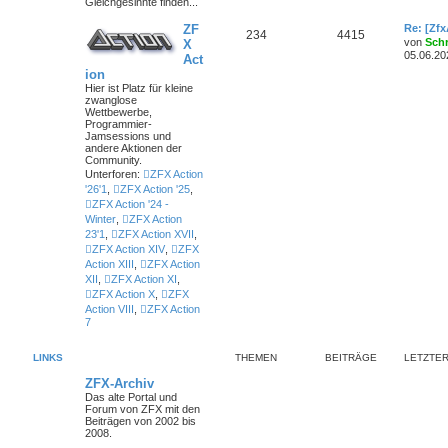
Gleichgesinnte finden...
ZF
Re: [Zf
234
4415
von
Sch
X
05.06.20
Act
ion
Hier ist Platz für kleine
zwanglose
Wettbewerbe,
Programmier-
Jamsessions und
andere Aktionen der
Community.
Unterforen:
ZFX Action
'26'1
,
ZFX Action '25
,
ZFX Action '24 -
Winter
,
ZFX Action
23'1
,
ZFX Action XVII
,
ZFX Action XIV
,
ZFX
Action XIII
,
ZFX Action
XII
,
ZFX Action XI
,
ZFX Action X
,
ZFX
Action VIII
,
ZFX Action
7
LINKS
THEMEN
BEITRÄGE
LETZTER
ZFX-Archiv
Das alte Portal und
Forum von ZFX mit den
Beiträgen von 2002 bis
2008.