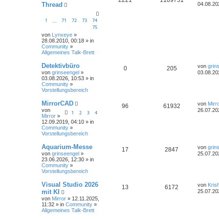
Thread
04.08.20
1
71
72
73
74
…
75
von
Lynxeye
»
28.08.2010, 00:18 » in
Community
»
Allgemeines Talk-Brett
Detektivbüro
von
grin
0
205
von
grinseengel
»
03.08.20
03.08.2026, 10:53 » in
Community
»
Vorstellungsbereich
MirrorCAD
von
Mirr
96
61932
von
26.07.20
1
2
3
4
Mirror
»
12.09.2019, 04:10 » in
Community
»
Vorstellungsbereich
Aquarium-Messe
von
grin
17
2847
von
grinseengel
»
25.07.20
23.06.2026, 12:30 » in
Community
»
Vorstellungsbereich
Visual Studio 2026
von
Kris
13
6172
mit KI
25.07.20
von
Mirror
» 12.11.2025,
11:32 » in
Community
»
Allgemeines Talk-Brett