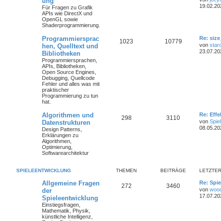
ung
19.02.20
Für Fragen zu Grafik
APIs wie DirectX und
OpenGL sowie
Shaderprogrammierung.
Programmiersprac
Re: size
1023
10779
von
star
hen, Quelltext und
23.07.20
Bibliotheken
Programmiersprachen,
APIs, Bibliotheken,
Open Source Engines,
Debugging, Quellcode
Fehler und alles was mit
praktischer
Programmierung zu tun
hat.
Algorithmen und
Re: Eff
298
3110
von
Spie
Datenstrukturen
08.05.20
Design Patterns,
Erklärungen zu
Algorithmen,
Optimierung,
Softwarearchitektur
SPIELEENTWICKLUNG
THEMEN
BEITRÄGE
LETZTER
Allgemeine Fragen
Re: Spie
272
3460
von
woo
der
17.07.20
Spieleentwicklung
Einstiegsfragen,
Mathematik, Physik,
künstliche Intelligenz,