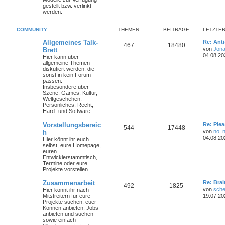
gestellt bzw. verlinkt
werden.
COMMUNITY
THEMEN
BEITRÄGE
LETZTER
Allgemeines Talk-
Re: Ant
467
18480
von
Jona
Brett
04.08.20
Hier kann über
allgemeine Themen
diskutiert werden, die
sonst in kein Forum
passen.
Insbesondere über
Szene, Games, Kultur,
Weltgeschehen,
Persönliches, Recht,
Hard- und Software.
Vorstellungsbereic
Re: Plea
544
17448
von
no_
h
04.08.20
Hier könnt ihr euch
selbst, eure Homepage,
euren
Entwicklerstammtisch,
Termine oder
eure
Projekte
vorstellen.
Zusammenarbeit
Re: Bra
492
1825
von
sche
Hier könnt ihr nach
Mitstreitern für eure
19.07.20
Projekte suchen, euer
Können anbieten, Jobs
anbieten und suchen
sowie einfach