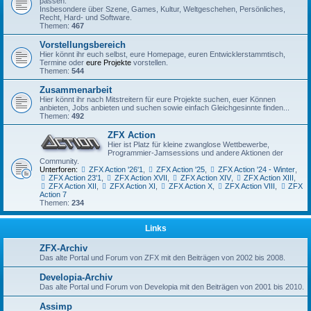
passen.
Insbesondere über Szene, Games, Kultur, Weltgeschehen, Persönliches,
Recht, Hard- und Software.
Themen:
467
Vorstellungsbereich
Hier könnt ihr euch selbst, eure Homepage, euren Entwicklerstammtisch,
Termine oder
eure Projekte
vorstellen.
Themen:
544
Zusammenarbeit
Hier könnt ihr nach Mitstreitern für eure Projekte suchen, euer Können
anbieten, Jobs anbieten und suchen sowie einfach Gleichgesinnte finden...
Themen:
492
ZFX Action
Hier ist Platz für kleine zwanglose Wettbewerbe,
Programmier-Jamsessions und andere Aktionen der
Community.
Unterforen:
ZFX Action '26'1
,
ZFX Action '25
,
ZFX Action '24 - Winter
,
ZFX Action 23'1
,
ZFX Action XVII
,
ZFX Action XIV
,
ZFX Action XIII
,
ZFX Action XII
,
ZFX Action XI
,
ZFX Action X
,
ZFX Action VIII
,
ZFX
Action 7
Themen:
234
Links
ZFX-Archiv
Das alte Portal und Forum von ZFX mit den Beiträgen von 2002 bis 2008.
Developia-Archiv
Das alte Portal und Forum von Developia mit den Beiträgen von 2001 bis 2010.
Assimp