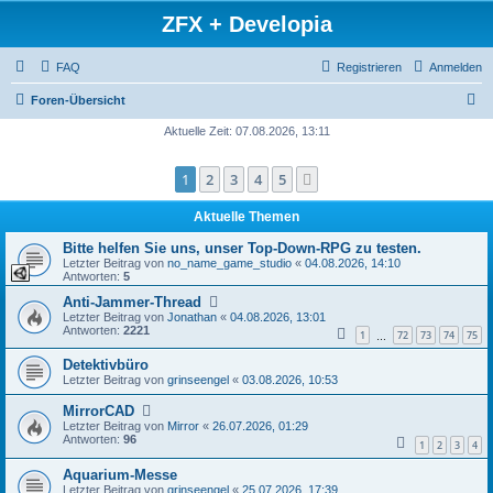
ZFX + Developia
FAQ
Registrieren
Anmelden
S
Foren-Übersicht
u
Aktuelle Zeit: 07.08.2026, 13:11
c
1
2
3
4
5
Nächste
h
e
Aktuelle Themen
Bitte helfen Sie uns, unser Top-Down-RPG zu testen.
Letzter Beitrag von
no_name_game_studio
«
04.08.2026, 14:10
Antworten:
5
Anti-Jammer-Thread
Letzter Beitrag von
Jonathan
«
04.08.2026, 13:01
Antworten:
2221
1
72
73
74
75
…
Detektivbüro
Letzter Beitrag von
grinseengel
«
03.08.2026, 10:53
MirrorCAD
Letzter Beitrag von
Mirror
«
26.07.2026, 01:29
Antworten:
96
1
2
3
4
Aquarium-Messe
Letzter Beitrag von
grinseengel
«
25.07.2026, 17:39