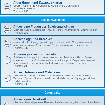
Algorithmen und Datenstrukturen
Design Patterns, Erklärungen zu Algorithmen, Optimierung,
Softwarearchitektur
Themen:
298
Spieleentwicklung
Allgemeine Fragen der Spieleentwicklung
Einstiegsfragen, Mathematik, Physik, künstliche Intelligenz, Engine Design
Themen:
272
Gamedesign und Kreatives
Grafik, Musik, Sound, Spieledesign, Spielmechanik, Story Writing und
sonstiger kreativer Kram, der
nichts
mit Programmieren zu tun hat.
Themen:
143
Autorensysteme und Toolkits
Spieleentwicklung mit Autorensystemen und Toolkits - Will man Spiele
entwicklen, ist es oft sinnvoll nicht erst seine eigene Engine zu entwickeln,
sondern gleich mit einem ausgefeilten Autorensystem zu beginnen.
Themen:
24
Artikel, Tutorials und Materialien
Hier können Artikel, Tutorials, Bücherrezensionen, Dokumente aller Art,
Texturen, Sprites, Sounds, Musik und Modelle zur Verfügung gestellt bzw.
verlinkt werden.
Themen:
73
Community
Allgemeines Talk-Brett
Hier kann über allgemeine Themen diskutiert werden, die sonst in kein Forum