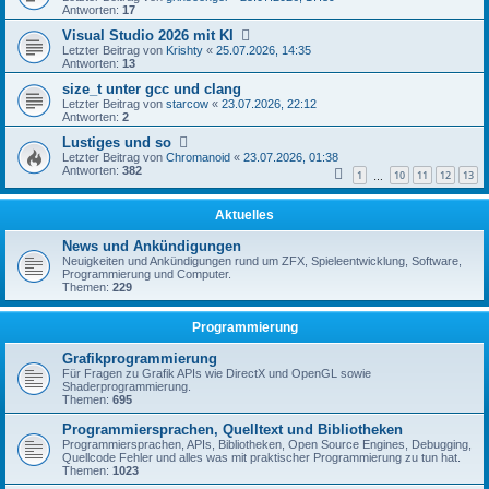
Antworten:
17
Visual Studio 2026 mit KI
Letzter Beitrag von
Krishty
«
25.07.2026, 14:35
Antworten:
13
size_t unter gcc und clang
Letzter Beitrag von
starcow
«
23.07.2026, 22:12
Antworten:
2
Lustiges und so
Letzter Beitrag von
Chromanoid
«
23.07.2026, 01:38
Antworten:
382
1
10
11
12
13
…
Aktuelles
News und Ankündigungen
Neuigkeiten und Ankündigungen rund um ZFX, Spieleentwicklung, Software,
Programmierung und Computer.
Themen:
229
Programmierung
Grafikprogrammierung
Für Fragen zu Grafik APIs wie DirectX und OpenGL sowie
Shaderprogrammierung.
Themen:
695
Programmiersprachen, Quelltext und Bibliotheken
Programmiersprachen, APIs, Bibliotheken, Open Source Engines, Debugging,
Quellcode Fehler und alles was mit praktischer Programmierung zu tun hat.
Themen:
1023