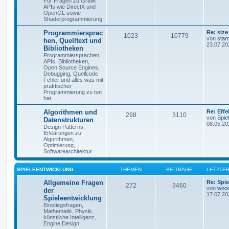
Für Fragen zu Grafik
APIs wie DirectX und
OpenGL sowie
Shaderprogrammierung.
Programmiersprac
Re: size
1023
10779
von
star
hen, Quelltext und
23.07.20
Bibliotheken
Programmiersprachen,
APIs, Bibliotheken,
Open Source Engines,
Debugging, Quellcode
Fehler und alles was mit
praktischer
Programmierung zu tun
hat.
Algorithmen und
Re: Eff
298
3110
von
Spie
Datenstrukturen
08.05.20
Design Patterns,
Erklärungen zu
Algorithmen,
Optimierung,
Softwarearchitektur
SPIELEENTWICKLUNG
THEMEN
BEITRÄGE
LETZTER
Allgemeine Fragen
Re: Spie
272
3460
von
woo
der
17.07.20
Spieleentwicklung
Einstiegsfragen,
Mathematik, Physik,
künstliche Intelligenz,
Engine Design