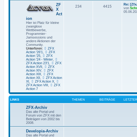
ZF
Re: [Zf
234
4415
von
Sch
X
05.06.20
Act
ion
Hier ist Platz für kleine
zwanglose
Wettbewerbe,
Programmier-
Jamsessions und
andere Aktionen der
Community.
Unterforen:
ZFX
Action '26'1
,
ZFX
Action '25
,
ZFX
Action '24 - Winter
,
ZFX Action 23'1
,
ZFX
Action XVII
,
ZFX
Action XIV
,
ZFX
Action XIII
,
ZFX
Action XII
,
ZFX Action
XI
,
ZFX Action X
,
ZFX Action VIII
,
ZFX
Action 7
LINKS
THEMEN
BEITRÄGE
LETZTER
ZFX-Archiv
Das alte Portal und
Forum von ZFX mit den
Beiträgen von 2002 bis
2008.
Developia-Archiv
Das alte Portal und