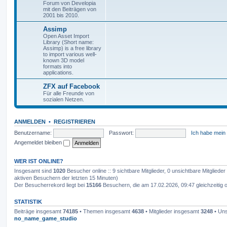
Forum von Developia
mit den Beiträgen von
2001 bis 2010.
Assimp
Open Asset Import
Library (Short name:
Assimp) is a free library
to import various well-
known 3D model
formats into
applications.
ZFX auf Facebook
Für alle Freunde von
sozialen Netzen.
ANMELDEN
•
REGISTRIEREN
Benutzername:
Passwort:
Ich habe mein
Angemeldet bleiben
WER IST ONLINE?
Insgesamt sind
1020
Besucher online :: 9 sichtbare Mitglieder, 0 unsichtbare Mitglied
aktiven Besuchern der letzten 15 Minuten)
Der Besucherrekord liegt bei
15166
Besuchern, die am 17.02.2026, 09:47 gleichzeitig o
STATISTIK
Beiträge insgesamt
74185
• Themen insgesamt
4638
• Mitglieder insgesamt
3248
• Uns
no_name_game_studio