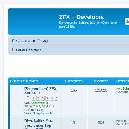
ZFX + Developia
Die deutsche Spieleentwickler-Community
(seit 1999).
Schnellzugriff
FAQ
Foren-Übersicht
AKTUELLE THEMEN
ANTWORTEN
ZUGRIFFE
LETZTER
[Stammtisch] ZFX
von
Sch
165
121620
Gestern,
online
1
2
3
4
5
6
von
Schrompf
»
10.07.2022, 14:40 » in
Community
»
Vorstellungsbereich
Bitte helfen Sie
von
no_
5
504
04.08.20
uns, unser Top-