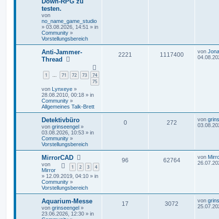
Down-RPG zu
testen.
von
no_name_game_studio
» 03.08.2026, 14:51 » in
Community
»
Vorstellungsbereich
Anti-Jammer-
von
Jona
2221
1117400
04.08.20
Thread
1
71
72
73
74
…
75
von
Lynxeye
»
28.08.2010, 00:18 » in
Community
»
Allgemeines Talk-Brett
Detektivbüro
von
grin
0
272
03.08.20
von
grinseengel
»
03.08.2026, 10:53 » in
Community
»
Vorstellungsbereich
MirrorCAD
von
Mirr
96
62764
26.07.20
von
1
2
3
4
Mirror
» 12.09.2019, 04:10 » in
Community
»
Vorstellungsbereich
Aquarium-Messe
von
grin
17
3072
25.07.20
von
grinseengel
»
23.06.2026, 12:30 » in