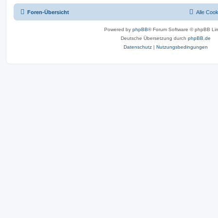
Foren-Übersicht
Alle Coo
Powered by
phpBB
® Forum Software © phpBB Lim
Deutsche Übersetzung durch
phpBB.de
Datenschutz
|
Nutzungsbedingungen