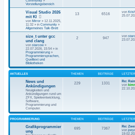
Community
»
Vorstellungsbereich
Visual Studio 2026
von
Kris
13
6516
25.07.20
mit KI
von
Mirror
» 12.11.2025,
11:32 » in
Community
»
Allgemeines Talk-Brett
size_t unter gcc
von
star
2
947
23.07.20
und clang
von
starcow
»
22.07.2026, 15:54 » in
Programmierung
»
Programmiersprachen,
Quelltext und
Bibliotheken
AKTUELLES
THEMEN
BEITRÄGE
LETZTER
News und
Re: Rai
229
1331
von
kim
Ankündigungen
22.10.20
Neuigkeiten und
Ankündigungen rund um
ZFX, Spieleentwicklung,
Software,
Programmierung und
Computer.
PROGRAMMIERUNG
THEMEN
BEITRÄGE
LETZTER
Grafikprogrammier
Re: Zwe
695
7367
von
joey
ung
19.02.20