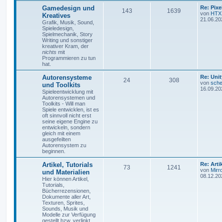
Gamedesign und
Re: Pix
143
1639
von
HTX
Kreatives
21.06.20
Grafik, Musik, Sound,
Spieledesign,
Spielmechanik, Story
Writing und sonstiger
kreativer Kram, der
nichts
mit
Programmieren zu tun
hat.
Autorensysteme
Re: Unit
24
308
von
sche
und Toolkits
16.09.20
Spieleentwicklung mit
Autorensystemen und
Toolkits - Will man
Spiele entwicklen, ist es
oft sinnvoll nicht erst
seine eigene Engine zu
entwickeln, sondern
gleich mit einem
ausgefeilten
Autorensystem zu
beginnen.
Artikel, Tutorials
Re: Art
73
1241
von
Mirr
und Materialien
08.12.20
Hier können Artikel,
Tutorials,
Bücherrezensionen,
Dokumente aller Art,
Texturen, Sprites,
Sounds, Musik und
Modelle zur Verfügung
gestellt bzw. verlinkt