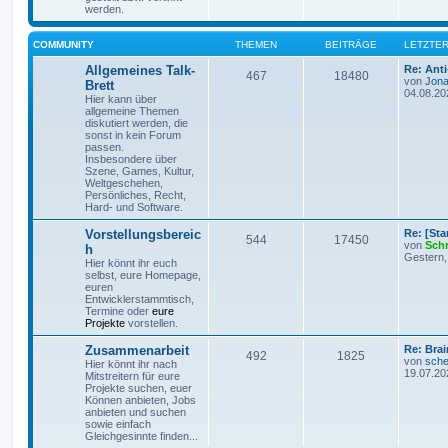
werden.
COMMUNITY
THEMEN
BEITRÄGE
LETZTER
Allgemeines Talk-
Re: Ant
467
18480
von
Jona
Brett
04.08.20
Hier kann über
allgemeine Themen
diskutiert werden, die
sonst in kein Forum
passen.
Insbesondere über
Szene, Games, Kultur,
Weltgeschehen,
Persönliches, Recht,
Hard- und Software.
Vorstellungsbereic
Re: [St
544
17450
von
Sch
h
Gestern,
Hier könnt ihr euch
selbst, eure Homepage,
euren
Entwicklerstammtisch,
Termine oder
eure
Projekte
vorstellen.
Zusammenarbeit
Re: Bra
492
1825
von
sche
Hier könnt ihr nach
19.07.20
Mitstreitern für eure
Projekte suchen, euer
Können anbieten, Jobs
anbieten und suchen
sowie einfach
Gleichgesinnte finden...