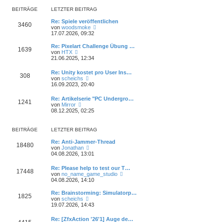
r
e
r
B
s
BEITRÄGE
LETZTER BEITRAG
a
e
t
g
i
e
Re: Spiele veröffentlichen
3460
t
N
r
von
woodsmoke
r
e
B
17.07.2026, 09:32
a
u
e
g
e
i
Re: Pixelart Challenge Übung …
1639
s
t
N
von
HTX
t
r
e
21.06.2025, 12:34
e
a
u
r
g
e
Re: Unity kostet pro User Ins…
B
308
s
N
von
scheichs
e
t
e
16.09.2023, 20:40
i
e
u
t
r
e
r
Re: Artikelserie "PC Undergro…
B
1241
s
N
a
von
Mirror
e
t
e
g
08.12.2025, 02:25
i
e
u
t
r
e
r
B
s
a
BEITRÄGE
LETZTER BEITRAG
e
t
g
i
e
Re: Anti-Jammer-Thread
t
18480
r
N
von
Jonathan
r
B
e
04.08.2026, 13:01
a
e
u
g
i
e
Re: Please help to test our T…
t
17448
s
N
von
no_name_game_studio
r
t
e
04.08.2026, 14:10
a
e
u
g
r
e
Re: Brainstorming: Simulatorp…
B
1825
s
N
von
scheichs
e
t
e
19.07.2026, 14:43
i
e
u
t
r
e
r
Re: [ZfxAction '26'1] Auge de…
B