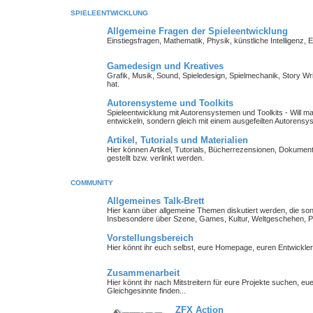
SPIELEENTWICKLUNG
Allgemeine Fragen der Spieleentwicklung
Einstiegsfragen, Mathematik, Physik, künstliche Intelligenz,
Gamedesign und Kreatives
Grafik, Musik, Sound, Spieledesign, Spielmechanik, Story Wr
hat.
Autorensysteme und Toolkits
Spieleentwicklung mit Autorensystemen und Toolkits - Will man 
entwickeln, sondern gleich mit einem ausgefeilten Autorensy
Artikel, Tutorials und Materialien
Hier können Artikel, Tutorials, Bücherrezensionen, Dokument
gestellt bzw. verlinkt werden.
COMMUNITY
Allgemeines Talk-Brett
Hier kann über allgemeine Themen diskutiert werden, die so
Insbesondere über Szene, Games, Kultur, Weltgeschehen, Pe
Vorstellungsbereich
Hier könnt ihr euch selbst, eure Homepage, euren Entwickl
Zusammenarbeit
Hier könnt ihr nach Mitstreitern für eure Projekte suchen, 
Gleichgesinnte finden...
ZFX Action