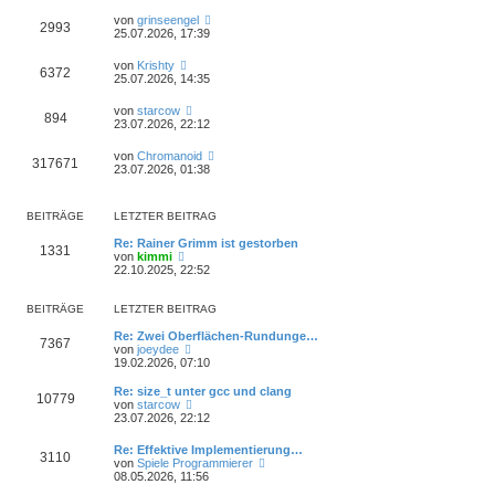
von
grinseengel
2993
25.07.2026, 17:39
von
Krishty
6372
25.07.2026, 14:35
von
starcow
894
23.07.2026, 22:12
von
Chromanoid
317671
23.07.2026, 01:38
BEITRÄGE
LETZTER BEITRAG
Re: Rainer Grimm ist gestorben
1331
N
von
kimmi
e
22.10.2025, 22:52
u
e
s
BEITRÄGE
LETZTER BEITRAG
t
e
Re: Zwei Oberflächen-Rundunge…
7367
r
N
von
joeydee
B
e
19.02.2026, 07:10
e
u
i
e
Re: size_t unter gcc und clang
10779
t
s
N
von
starcow
r
t
e
23.07.2026, 22:12
a
e
u
g
r
e
Re: Effektive Implementierung…
B
3110
s
N
von
Spiele Programmierer
e
t
e
08.05.2026, 11:56
i
e
u
t