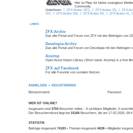
Hier ist Platz für kleine zwanglose We
Community.
Unterforen:
ZFX Action '26'1
,
ZFX Action '25
,
ZFX Act
XIV
,
ZFX Action XIII
,
ZFX Action XII
,
ZFX Action XI
,
LINKS
ZFX-Archiv
Das alte Portal und Forum von ZFX mit den Beiträgen von 20
Developia-Archiv
Das alte Portal und Forum von Developia mit den Beiträgen 
Assimp
Open Asset Import Library (Short name: Assimp) is a free lib
ZFX auf Facebook
Für alle Freunde von sozialen Netzen.
ANMELDEN
•
REGISTRIEREN
Benutzername:
Passwort:
WER IST ONLINE?
Insgesamt sind
3754
Besucher online :: 6 sichtbare Mitglieder, 0 unsich
Der Besucherrekord liegt bei
15166
Besuchern, die am 17.02.2026, 09:47 
STATISTIK
Beiträge insgesamt
74183
• Themen insgesamt
4638
• Mitglieder insge