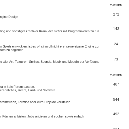
THEMEN
272
 Engine Design
143
iting und sonstiger kreativer Kram, der
nichts
mit Programmieren zu tun
24
Spiele entwicklen, ist es oft sinnvoll nicht erst seine eigene Engine zu
stem zu beginnen.
73
e aller Art, Texturen, Sprites, Sounds, Musik und Modelle zur Verfügung
THEMEN
467
nst in kein Forum passen.
rsönliches, Recht, Hard- und Software.
544
erstammtisch, Termine oder
eure Projekte
vorstellen.
492
euer Können anbieten, Jobs anbieten und suchen sowie einfach