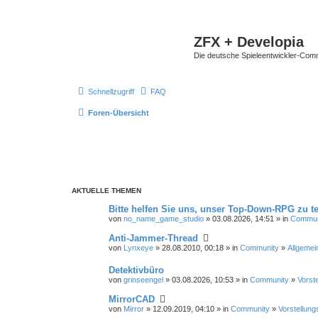
ZFX + Developia
Die deutsche Spieleentwickler-Comm
Schnellzugriff
FAQ
Foren-Übersicht
AKTUELLE THEMEN
Bitte helfen Sie uns, unser Top-Down-RPG zu te
von
no_name_game_studio
» 03.08.2026, 14:51 » in
Commun
Anti-Jammer-Thread
von
Lynxeye
» 28.08.2010, 00:18 » in
Community
»
Allgemei
Detektivbüro
von
grinseengel
» 03.08.2026, 10:53 » in
Community
»
Vorst
MirrorCAD
von
Mirror
» 12.09.2019, 04:10 » in
Community
»
Vorstellung