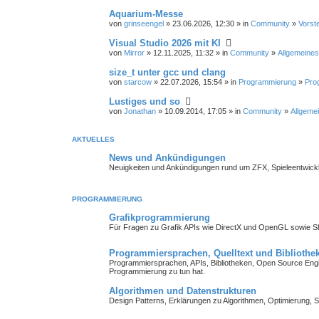
Aquarium-Messe
von
grinseengel
» 23.06.2026, 12:30 » in
Community
»
Vorst
Visual Studio 2026 mit KI
von
Mirror
» 12.11.2025, 11:32 » in
Community
»
Allgemeines
size_t unter gcc und clang
von
starcow
» 22.07.2026, 15:54 » in
Programmierung
»
Pro
Lustiges und so
von
Jonathan
» 10.09.2014, 17:05 » in
Community
»
Allgemei
AKTUELLES
News und Ankündigungen
Neuigkeiten und Ankündigungen rund um ZFX, Spieleentwick
PROGRAMMIERUNG
Grafikprogrammierung
Für Fragen zu Grafik APIs wie DirectX und OpenGL sowie 
Programmiersprachen, Quelltext und Bibliothe
Programmiersprachen, APIs, Bibliotheken, Open Source Engin
Programmierung zu tun hat.
Algorithmen und Datenstrukturen
Design Patterns, Erklärungen zu Algorithmen, Optimierung, S