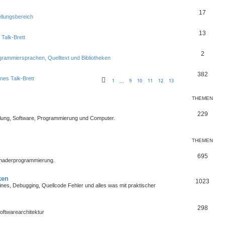
17
ellungsbereich
13
 Talk-Brett
2
grammiersprachen, Quelltext und Bibliotheken
382
nes Talk-Brett
1
9
10
11
12
13
…
THEMEN
229
lung, Software, Programmierung und Computer.
THEMEN
695
Shaderprogrammierung.
ken
1023
es, Debugging, Quellcode Fehler und alles was mit praktischer
298
oftwarearchitektur