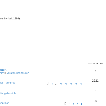
unity (seit 1999).
ANTWORTEN
sten.
5
ity
»
Vorstellungsbereich
2221
nes Talk-Brett
1
71
72
73
74
75
…
0
ellungsbereich
96
sbereich
1
2
3
4