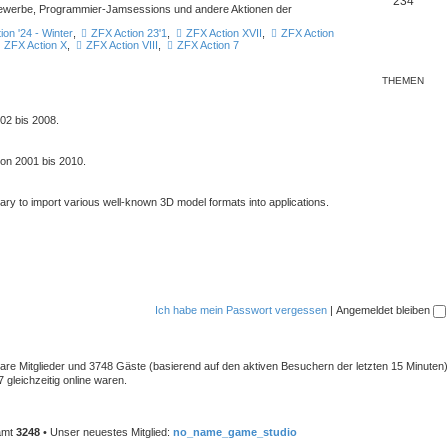
234
ttbewerbe, Programmier-Jamsessions und andere Aktionen der
ion '24 - Winter
,
ZFX Action 23'1
,
ZFX Action XVII
,
ZFX Action
ZFX Action X
,
ZFX Action VIII
,
ZFX Action 7
THEMEN
02 bis 2008.
von 2001 bis 2010.
rary to import various well-known 3D model formats into applications.
Ich habe mein Passwort vergessen
|
Angemeldet bleiben
tbare Mitglieder und 3748 Gäste (basierend auf den aktiven Besuchern der letzten 15 Minuten)
gleichzeitig online waren.
samt
3248
• Unser neuestes Mitglied:
no_name_game_studio