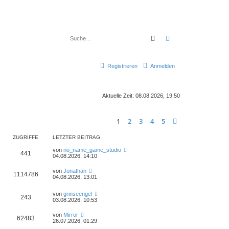
Suche
Erweiterte Suche
Registrieren
Anmelden
Aktuelle Zeit: 08.08.2026, 19:50
1
2
3
4
5
Nächste
ZUGRIFFE
LETZTER BEITRAG
von
no_name_game_studio
441
04.08.2026, 14:10
von
Jonathan
1114786
04.08.2026, 13:01
von
grinseengel
243
03.08.2026, 10:53
von
Mirror
62483
26.07.2026, 01:29