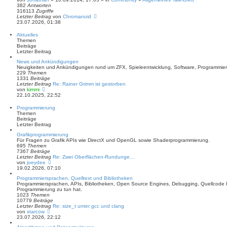
382
Antworten
316113
Zugriffe
Letzter Beitrag
von
Chromanoid
23.07.2026, 01:38
Aktuelles
Themen
Beiträge
Letzter Beitrag
News und Ankündigungen
Neuigkeiten und Ankündigungen rund um ZFX, Spieleentwicklung, Software, Programmie
229
Themen
1331
Beiträge
Letzter Beitrag
Re: Rainer Grimm ist gestorben
N
von
kimmi
e
22.10.2025, 22:52
u
e
Programmierung
s
Themen
t
Beiträge
e
Letzter Beitrag
r
B
Grafikprogrammierung
e
Für Fragen zu Grafik APIs wie DirectX und OpenGL sowie Shaderprogrammierung.
i
695
Themen
t
7367
Beiträge
r
Letzter Beitrag
Re: Zwei Oberflächen-Rundunge…
a
N
von
joeydee
g
e
19.02.2026, 07:10
u
Programmiersprachen, Quelltext und Bibliotheken
e
Programmiersprachen, APIs, Bibliotheken, Open Source Engines, Debugging, Quellcode Fe
s
Programmierung zu tun hat.
t
1023
Themen
e
10779
Beiträge
r
Letzter Beitrag
Re: size_t unter gcc und clang
B
N
von
starcow
e
e
23.07.2026, 22:12
i
u
t