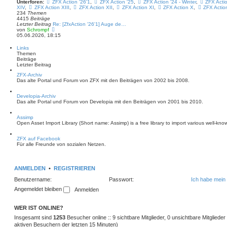
Unterforen:
ZFX Action '26'1
,
ZFX Action '25
,
ZFX Action '24 - Winter
,
ZFX Acti
r
XIV
,
ZFX Action XIII
,
ZFX Action XII
,
ZFX Action XI
,
ZFX Action X
,
ZFX Action
B
234
Themen
e
4415
Beiträge
i
Letzter Beitrag
Re: [ZfxAction '26'1] Auge de…
t
N
von
Schrompf
r
e
05.06.2026, 18:15
a
u
g
e
Links
s
Themen
t
Beiträge
e
Letzter Beitrag
r
B
ZFX-Archiv
e
Das alte Portal und Forum von ZFX mit den Beiträgen von 2002 bis 2008.
i
t
Developia-Archiv
r
Das alte Portal und Forum von Developia mit den Beiträgen von 2001 bis 2010.
a
g
Assimp
Open Asset Import Library (Short name: Assimp) is a free library to import various well-kno
ZFX auf Facebook
Für alle Freunde von sozialen Netzen.
ANMELDEN
•
REGISTRIEREN
Benutzername:
Passwort:
Ich habe mein
Angemeldet bleiben
WER IST ONLINE?
Insgesamt sind
1253
Besucher online :: 9 sichtbare Mitglieder, 0 unsichtbare Mitglied
aktiven Besuchern der letzten 15 Minuten)