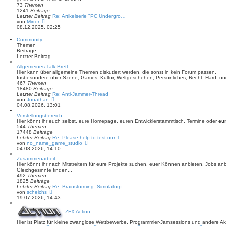
g
73
Themen
e
1241
Beiträge
r
Letzter Beitrag
Re: Artikelserie "PC Undergro…
B
N
von
Mirror
e
e
08.12.2025, 02:25
i
u
t
e
r
Community
s
a
Themen
t
g
Beiträge
e
Letzter Beitrag
r
B
Allgemeines Talk-Brett
e
Hier kann über allgemeine Themen diskutiert werden, die sonst in kein Forum passen.
i
Insbesondere über Szene, Games, Kultur, Weltgeschehen, Persönliches, Recht, Hard- un
t
467
Themen
r
18480
Beiträge
a
Letzter Beitrag
Re: Anti-Jammer-Thread
g
N
von
Jonathan
e
04.08.2026, 13:01
u
Vorstellungsbereich
e
Hier könnt ihr euch selbst, eure Homepage, euren Entwicklerstammtisch, Termine oder
eu
s
544
Themen
t
17448
Beiträge
e
Letzter Beitrag
Re: Please help to test our T…
r
N
von
no_name_game_studio
B
e
04.08.2026, 14:10
e
u
i
Zusammenarbeit
e
t
Hier könnt ihr nach Mitstreitern für eure Projekte suchen, euer Können anbieten, Jobs a
s
r
Gleichgesinnte finden...
t
a
492
Themen
e
g
1825
Beiträge
r
Letzter Beitrag
Re: Brainstorming: Simulatorp…
B
N
von
scheichs
e
e
19.07.2026, 14:43
i
u
t
e
r
ZFX Action
s
a
t
g
Hier ist Platz für kleine zwanglose Wettbewerbe, Programmier-Jamsessions und andere A
e