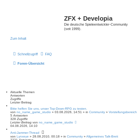
ZFX + Developia
Die deutsche Spieleentwickler-Community
(seit 1999).
Zum Inhalt
Schnellzugriff
FAQ
Foren-Übersicht
Aktuelle Themen
Antworten
Zugriffe
Letzter Beitrag
Bitte helfen Sie uns, unser Top-Down-RPG zu testen.
von
no_name_game_studio
» 03.08.2026, 14:51 » in
Community
»
Vorstellungsbereich
5
Antworten
328
Zugriffe
Letzter Beitrag
von
no_name_game_studio
04.08.2026, 14:10
Anti-Jammer-Thread
von
Lynxeye
» 28.08.2010, 00:18 » in
Community
»
Allgemeines Talk-Brett
2221
Antworten