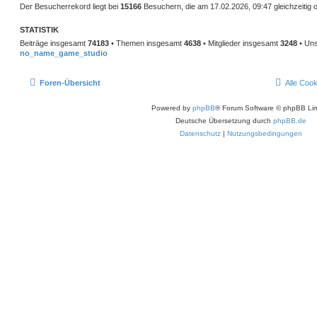
Der Besucherrekord liegt bei
15166
Besuchern, die am 17.02.2026, 09:47 gleichzeitig o
STATISTIK
Beiträge insgesamt
74183
• Themen insgesamt
4638
• Mitglieder insgesamt
3248
• Uns
no_name_game_studio
Foren-Übersicht
Alle Coo
Powered by
phpBB
® Forum Software © phpBB Lim
Deutsche Übersetzung durch
phpBB.de
Datenschutz
|
Nutzungsbedingungen