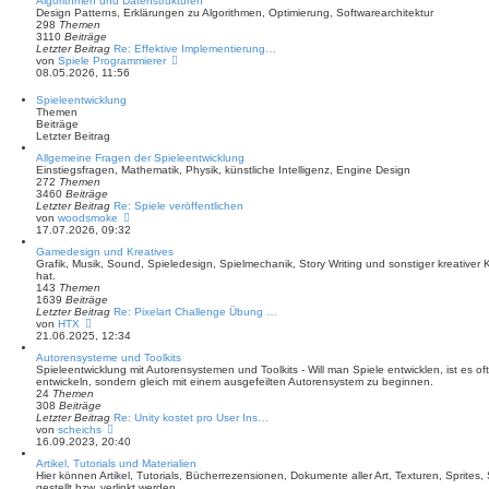
Algorithmen und Datenstrukturen
e
r
Design Patterns, Erklärungen zu Algorithmen, Optimierung, Softwarearchitektur
s
a
298
Themen
t
g
3110
Beiträge
e
Letzter Beitrag
Re: Effektive Implementierung…
r
N
von
Spiele Programmierer
B
e
08.05.2026, 11:56
e
u
i
e
t
Spieleentwicklung
s
r
Themen
t
a
Beiträge
e
g
Letzter Beitrag
r
B
Allgemeine Fragen der Spieleentwicklung
e
Einstiegsfragen, Mathematik, Physik, künstliche Intelligenz, Engine Design
i
272
Themen
t
3460
Beiträge
r
Letzter Beitrag
Re: Spiele veröffentlichen
a
N
von
woodsmoke
g
e
17.07.2026, 09:32
u
Gamedesign und Kreatives
e
Grafik, Musik, Sound, Spieledesign, Spielmechanik, Story Writing und sonstiger kreativer
s
hat.
t
143
Themen
e
1639
Beiträge
r
Letzter Beitrag
Re: Pixelart Challenge Übung …
B
N
von
HTX
e
e
21.06.2025, 12:34
i
u
t
Autorensysteme und Toolkits
e
r
Spieleentwicklung mit Autorensystemen und Toolkits - Will man Spiele entwicklen, ist es oft
s
a
entwickeln, sondern gleich mit einem ausgefeilten Autorensystem zu beginnen.
t
g
24
Themen
e
308
Beiträge
r
Letzter Beitrag
Re: Unity kostet pro User Ins…
B
N
von
scheichs
e
e
16.09.2023, 20:40
i
u
t
Artikel, Tutorials und Materialien
e
r
Hier können Artikel, Tutorials, Bücherrezensionen, Dokumente aller Art, Texturen, Sprite
s
a
gestellt bzw. verlinkt werden.
t