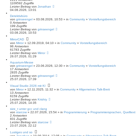
1109592
Zugriffe
Letzter Beitrag
von
Jonathan
04.08.2026, 13:01
Detektivbüro
von
grinseengel
» 03.08.2026, 10:53 » in
Community
»
Vorstellungsbereich
0
Antworten
199
Zugriffe
Letzter Beitrag
von
grinseengel
03.08.2026, 10:53
MirrorCAD
von
Mirror
» 12.09.2019, 04:10 » in
Community
»
Vorstellungsbereich
96
Antworten
61783
Zugriffe
Letzter Beitrag
von
Mirror
26.07.2026, 01:29
Aquarium-Messe
von
grinseengel
» 23.06.2026, 12:30 » in
Community
»
Vorstellungsbereich
17
Antworten
2835
Zugriffe
Letzter Beitrag
von
grinseengel
25.07.2026, 17:39
Visual Studio 2026 mit KI
von
Mirror
» 12.11.2025, 11:32 » in
Community
»
Allgemeines Talk-Brett
13
Antworten
6159
Zugriffe
Letzter Beitrag
von
Krishty
25.07.2026, 14:35
size_t unter gcc und clang
von
starcow
» 22.07.2026, 15:54 » in
Programmierung
»
Programmiersprachen, Quelltext
2
Antworten
831
Zugriffe
Letzter Beitrag
von
starcow
23.07.2026, 22:12
Lustiges und so
von
Jonathan
» 10.09.2014, 17:05 » in
Community
»
Allgemeines Talk-Brett