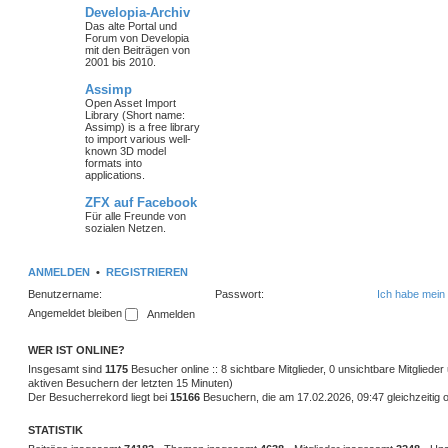
Developia-Archiv
Das alte Portal und
Forum von Developia
mit den Beiträgen von
2001 bis 2010.
Assimp
Open Asset Import
Library (Short name:
Assimp) is a free library
to import various well-
known 3D model
formats into
applications.
ZFX auf Facebook
Für alle Freunde von
sozialen Netzen.
ANMELDEN
•
REGISTRIEREN
Benutzername:
Passwort:
Ich habe mein
Angemeldet bleiben
WER IST ONLINE?
Insgesamt sind
1175
Besucher online :: 8 sichtbare Mitglieder, 0 unsichtbare Mitglied
aktiven Besuchern der letzten 15 Minuten)
Der Besucherrekord liegt bei
15166
Besuchern, die am 17.02.2026, 09:47 gleichzeitig o
STATISTIK