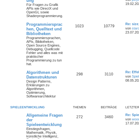
ung
19.02.20
Für Fragen zu Grafik
APIs wie DirectX und
OpenGL sowie
Shaderprogrammierung.
Programmiersprac
Re: size
1023
10779
von
star
hen, Quelltext und
23.07.20
Bibliotheken
Programmiersprachen,
APIs, Bibliotheken,
Open Source Engines,
Debugging, Quellcode
Fehler und alles was mit
praktischer
Programmierung zu tun
hat.
Algorithmen und
Re: Eff
298
3110
von
Spie
Datenstrukturen
08.05.20
Design Patterns,
Erklärungen zu
Algorithmen,
Optimierung,
Softwarearchitektur
SPIELEENTWICKLUNG
THEMEN
BEITRÄGE
LETZTER
Allgemeine Fragen
Re: Spie
272
3460
von
woo
der
17.07.20
Spieleentwicklung
Einstiegsfragen,
Mathematik, Physik,
künstliche Intelligenz,