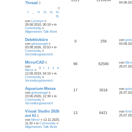
Thread
04.08.20
1
71
72
73
74
…
75
von
Lynxeye
»
28.08.2010, 00:18 » in
Community
»
Allgemeines Talk-Brett
Detektivbüro
von
grin
0
256
von
grinseengel
»
03.08.20
03.08.2026, 10:53 » in
Community
»
Vorstellungsbereich
MirrorCAD
von
Mirr
96
62580
von
26.07.20
1
2
3
4
Mirror
»
12.09.2019, 04:10 » in
Community
»
Vorstellungsbereich
Aquarium-Messe
von
grin
17
3018
von
grinseengel
»
25.07.20
23.06.2026, 12:30 » in
Community
»
Vorstellungsbereich
Visual Studio 2026
von
Kris
13
6421
mit KI
25.07.20
von
Mirror
» 12.11.2025,
11:32 » in
Community
»
Allgemeines Talk-Brett