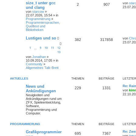
size_t unter gcc
von
star
2
907
und clang
23.07.20
von
starcow
»
22.07.2026, 15:54 » in
Programmierung
»
Programmiersprachen,
Quelltext und
Bibliotheken
Lustiges und so
von
Chr
382
317858
23.07.20
1
9
10
11
12
…
13
von
Jonathan
»
10.09.2014, 17:05 » in
Community
»
Allgemeines Talk-Brett
AKTUELLES
THEMEN
BEITRÄGE
LETZTER
News und
Re: Rai
229
1331
von
kim
Ankündigungen
22.10.20
Neuigkeiten und
Ankündigungen rund um
ZFX, Spieleentwicklung,
Software,
Programmierung und
Computer.
PROGRAMMIERUNG
THEMEN
BEITRÄGE
LETZTER
Grafikprogrammier
Re: Zwe
695
7367
von
joey