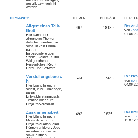
gestellt bzw. verlinkt
werden.
COMMUNITY
THEMEN
BEITRÄGE
LETZTER
Allgemeines Talk-
Re: Ant
467
18480
von
Jona
Brett
04.08.20
Hier kann über
allgemeine Themen
diskutiert werden, die
sonst in kein Forum
passen.
Insbesondere über
Szene, Games, Kultur,
Weltgeschehen,
Persönliches, Recht,
Hard- und Software.
Vorstellungsbereic
Re: Plea
544
17448
von
no_
h
04.08.20
Hier könnt ihr euch
selbst, eure Homepage,
euren
Entwicklerstammtisch,
Termine oder
eure
Projekte
vorstellen.
Zusammenarbeit
Re: Bra
492
1825
von
sche
Hier könnt ihr nach
Mitstreitern für eure
19.07.20
Projekte suchen, euer
Können anbieten, Jobs
anbieten und suchen
sowie einfach