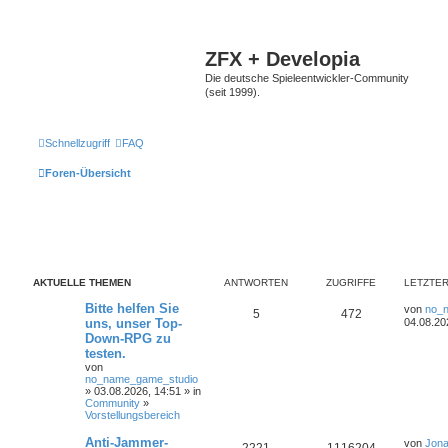
ZFX + Developia
Die deutsche Spieleentwickler-Community
(seit 1999).
Schnellzugriff
FAQ
Foren-Übersicht
AKTUELLE THEMEN
ANTWORTEN
ZUGRIFFE
LETZTER
Bitte helfen Sie
von
no_
5
472
uns, unser Top-
04.08.20
Down-RPG zu
testen.
von
no_name_game_studio
» 03.08.2026, 14:51 » in
Community
»
Vorstellungsbereich
Anti-Jammer-
von
Jona
2221
1116204