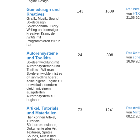
Engine Design
Gamedesign und
Re: Pix
143
1639
von
HTX
Kreatives
21.06.20
Grafik, Musik, Sound,
Spieledesign,
Spielmechanik, Story
Writing und sonstiger
kreativer Kram, der
nichts
mit
Programmieren zu tun
hat.
Autorensysteme
Re: Unit
24
308
von
sche
und Toolkits
16.09.20
Spieleentwicklung mit
Autorensystemen und
Toolkits - Will man
Spiele entwicklen, ist es
oft sinnvoll nicht erst
seine eigene Engine zu
entwickeln, sondern
gleich mit einem
ausgefeilten
Autorensystem zu
beginnen.
Artikel, Tutorials
Re: Art
73
1241
von
Mirr
und Materialien
08.12.20
Hier können Artikel,
Tutorials,
Bücherrezensionen,
Dokumente aller Art,
Texturen, Sprites,
Sounds, Musik und
Modelle zur Verfügung