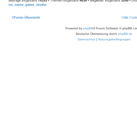
Beiträge insgesamt
74183
• Themen insgesamt
4638
• Mitglieder insgesamt
3248
• Uns
no_name_game_studio
Foren-Übersicht
Alle Coo
Powered by
phpBB
® Forum Software © phpBB Lim
Deutsche Übersetzung durch
phpBB.de
Datenschutz
|
Nutzungsbedingungen