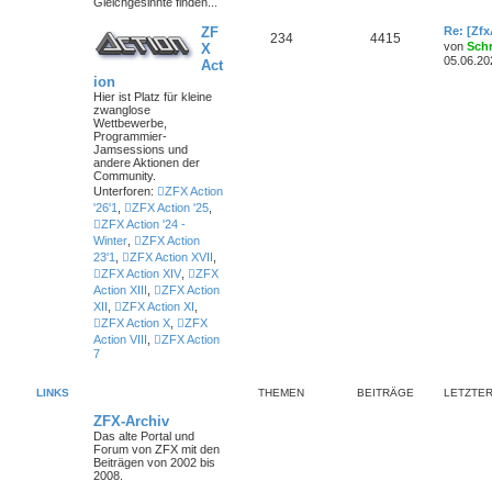
Gleichgesinnte finden...
ZF
Re: [Zf
234
4415
von
Sch
X
05.06.20
Act
ion
Hier ist Platz für kleine
zwanglose
Wettbewerbe,
Programmier-
Jamsessions und
andere Aktionen der
Community.
Unterforen:
ZFX Action
'26'1
,
ZFX Action '25
,
ZFX Action '24 -
Winter
,
ZFX Action
23'1
,
ZFX Action XVII
,
ZFX Action XIV
,
ZFX
Action XIII
,
ZFX Action
XII
,
ZFX Action XI
,
ZFX Action X
,
ZFX
Action VIII
,
ZFX Action
7
LINKS
THEMEN
BEITRÄGE
LETZTER
ZFX-Archiv
Das alte Portal und
Forum von ZFX mit den
Beiträgen von 2002 bis
2008.