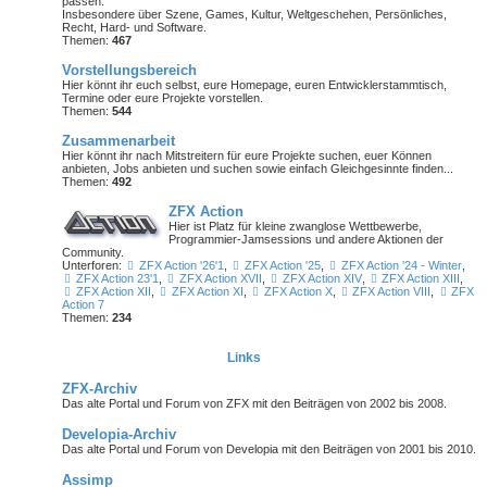
passen.
Insbesondere über Szene, Games, Kultur, Weltgeschehen, Persönliches,
Recht, Hard- und Software.
Themen:
467
Vorstellungsbereich
Hier könnt ihr euch selbst, eure Homepage, euren Entwicklerstammtisch,
Termine oder
eure Projekte
vorstellen.
Themen:
544
Zusammenarbeit
Hier könnt ihr nach Mitstreitern für eure Projekte suchen, euer Können
anbieten, Jobs anbieten und suchen sowie einfach Gleichgesinnte finden...
Themen:
492
ZFX Action
Hier ist Platz für kleine zwanglose Wettbewerbe,
Programmier-Jamsessions und andere Aktionen der
Community.
Unterforen:
ZFX Action '26'1
,
ZFX Action '25
,
ZFX Action '24 - Winter
,
ZFX Action 23'1
,
ZFX Action XVII
,
ZFX Action XIV
,
ZFX Action XIII
,
ZFX Action XII
,
ZFX Action XI
,
ZFX Action X
,
ZFX Action VIII
,
ZFX
Action 7
Themen:
234
Links
ZFX-Archiv
Das alte Portal und Forum von ZFX mit den Beiträgen von 2002 bis 2008.
Developia-Archiv
Das alte Portal und Forum von Developia mit den Beiträgen von 2001 bis 2010.
Assimp