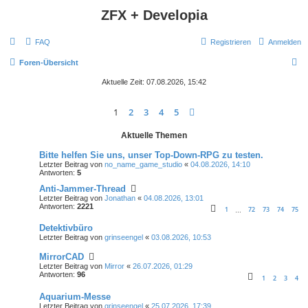
ZFX + Developia
FAQ
Registrieren
Anmelden
S
Foren-Übersicht
u
Aktuelle Zeit: 07.08.2026, 15:42
c
1
2
3
4
5
Nächste
h
e
Aktuelle Themen
Bitte helfen Sie uns, unser Top-Down-RPG zu testen.
Letzter Beitrag von
no_name_game_studio
«
04.08.2026, 14:10
Antworten:
5
Anti-Jammer-Thread
Letzter Beitrag von
Jonathan
«
04.08.2026, 13:01
Antworten:
2221
1
72
73
74
75
…
Detektivbüro
Letzter Beitrag von
grinseengel
«
03.08.2026, 10:53
MirrorCAD
Letzter Beitrag von
Mirror
«
26.07.2026, 01:29
Antworten:
96
1
2
3
4
Aquarium-Messe
Letzter Beitrag von
grinseengel
«
25.07.2026, 17:39