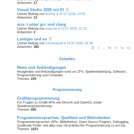
Antworten:
17
Visual Studio 2026 mit KI
Letzter Beitrag von
Krishty
«
25.07.2026, 14:35
Antworten:
13
size_t unter gcc und clang
Letzter Beitrag von
starcow
«
23.07.2026, 22:12
Antworten:
2
Lustiges und so
Letzter Beitrag von
Chromanoid
«
23.07.2026, 01:38
Antworten:
382
1
10
11
12
13
…
Aktuelles
News und Ankündigungen
Neuigkeiten und Ankündigungen rund um ZFX, Spieleentwicklung, Software,
Programmierung und Computer.
Themen:
229
Programmierung
Grafikprogrammierung
Für Fragen zu Grafik APIs wie DirectX und OpenGL sowie
Shaderprogrammierung.
Themen:
695
Programmiersprachen, Quelltext und Bibliotheken
Programmiersprachen, APIs, Bibliotheken, Open Source Engines, Debugging,
Quellcode Fehler und alles was mit praktischer Programmierung zu tun hat.
Themen:
1023