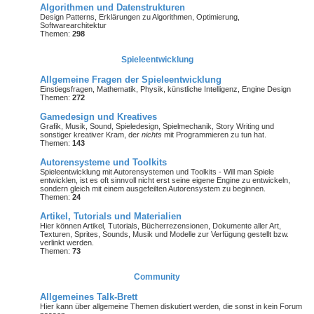
Algorithmen und Datenstrukturen
Design Patterns, Erklärungen zu Algorithmen, Optimierung,
Softwarearchitektur
Themen:
298
Spieleentwicklung
Allgemeine Fragen der Spieleentwicklung
Einstiegsfragen, Mathematik, Physik, künstliche Intelligenz, Engine Design
Themen:
272
Gamedesign und Kreatives
Grafik, Musik, Sound, Spieledesign, Spielmechanik, Story Writing und
sonstiger kreativer Kram, der
nichts
mit Programmieren zu tun hat.
Themen:
143
Autorensysteme und Toolkits
Spieleentwicklung mit Autorensystemen und Toolkits - Will man Spiele
entwicklen, ist es oft sinnvoll nicht erst seine eigene Engine zu entwickeln,
sondern gleich mit einem ausgefeilten Autorensystem zu beginnen.
Themen:
24
Artikel, Tutorials und Materialien
Hier können Artikel, Tutorials, Bücherrezensionen, Dokumente aller Art,
Texturen, Sprites, Sounds, Musik und Modelle zur Verfügung gestellt bzw.
verlinkt werden.
Themen:
73
Community
Allgemeines Talk-Brett
Hier kann über allgemeine Themen diskutiert werden, die sonst in kein Forum