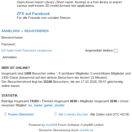
Open Asset Import Library (Short name: Assimp) is a free library to import
various well-known 3D model formats into applications.
ZFX auf Facebook
Für alle Freunde von sozialen Netzen.
ANMELDEN
•
REGISTRIEREN
Benutzername:
Passwort:
Ich habe mein Passwort vergessen
Angemeldet bleiben
WER IST ONLINE?
Insgesamt sind
1408
Besucher online :: 8 sichtbare Mitglieder, 0 unsichtbare Mitglieder und
1400 Gäste (basierend auf den aktiven Besuchern der letzten 15 Minuten)
Der Besucherrekord liegt bei
15166
Besuchern, die am 17.02.2026, 09:47 gleichzeitig
online waren.
STATISTIK
Beiträge insgesamt
74183
• Themen insgesamt
4638
• Mitglieder insgesamt
3248
• Unser
neuestes Mitglied:
no_name_game_studio
Foren-Übersicht
Alle Cookies löschen
Alle Zeiten sind
UTC+02:00
Powered by
phpBB
® Forum Software © phpBB Limited
Deutsche Übersetzung durch
phpBB.de