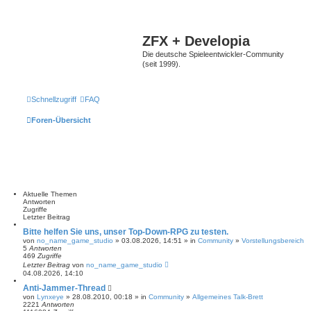
ZFX + Developia
Die deutsche Spieleentwickler-Community
(seit 1999).
Schnellzugriff
FAQ
Foren-Übersicht
Aktuelle Themen
Antworten
Zugriffe
Letzter Beitrag
Bitte helfen Sie uns, unser Top-Down-RPG zu testen.
von
no_name_game_studio
» 03.08.2026, 14:51 » in
Community
»
Vorstellungsbereich
5
Antworten
469
Zugriffe
Letzter Beitrag
von
no_name_game_studio
04.08.2026, 14:10
Anti-Jammer-Thread
von
Lynxeye
» 28.08.2010, 00:18 » in
Community
»
Allgemeines Talk-Brett
2221
Antworten