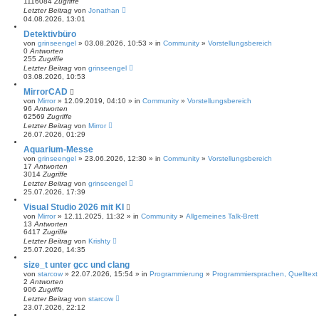
1116084
Zugriffe
Letzter Beitrag
von
Jonathan
04.08.2026, 13:01
Detektivbüro
von
grinseengel
» 03.08.2026, 10:53 » in
Community
»
Vorstellungsbereich
0
Antworten
255
Zugriffe
Letzter Beitrag
von
grinseengel
03.08.2026, 10:53
MirrorCAD
von
Mirror
» 12.09.2019, 04:10 » in
Community
»
Vorstellungsbereich
96
Antworten
62569
Zugriffe
Letzter Beitrag
von
Mirror
26.07.2026, 01:29
Aquarium-Messe
von
grinseengel
» 23.06.2026, 12:30 » in
Community
»
Vorstellungsbereich
17
Antworten
3014
Zugriffe
Letzter Beitrag
von
grinseengel
25.07.2026, 17:39
Visual Studio 2026 mit KI
von
Mirror
» 12.11.2025, 11:32 » in
Community
»
Allgemeines Talk-Brett
13
Antworten
6417
Zugriffe
Letzter Beitrag
von
Krishty
25.07.2026, 14:35
size_t unter gcc und clang
von
starcow
» 22.07.2026, 15:54 » in
Programmierung
»
Programmiersprachen, Quelltext
2
Antworten
906
Zugriffe
Letzter Beitrag
von
starcow
23.07.2026, 22:12