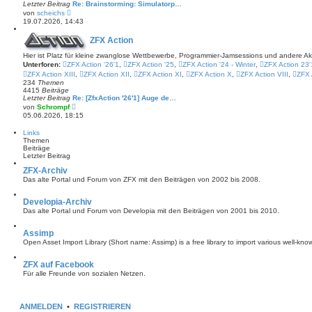
B
Letzter Beitrag
Re: Brainstorming: Simulatorp…
e
N
von
scheichs
i
e
19.07.2026, 14:43
t
u
r
e
a
ZFX Action
s
g
t
Hier ist Platz für kleine zwanglose Wettbewerbe, Programmier-Jamsessions und andere A
e
Unterforen:
ZFX Action '26'1
r
,
ZFX Action '25
,
ZFX Action '24 - Winter
,
ZFX Action 23'
B
ZFX Action XIII
,
ZFX Action XII
,
ZFX Action XI
,
ZFX Action X
,
ZFX Action VIII
,
ZFX 
e
234
Themen
i
4415
Beiträge
t
Letzter Beitrag
Re: [ZfxAction '26'1] Auge de…
r
N
von
Schrompf
a
e
05.06.2026, 18:15
g
u
e
Links
s
Themen
t
Beiträge
e
Letzter Beitrag
r
B
ZFX-Archiv
e
Das alte Portal und Forum von ZFX mit den Beiträgen von 2002 bis 2008.
i
t
r
Developia-Archiv
a
Das alte Portal und Forum von Developia mit den Beiträgen von 2001 bis 2010.
g
Assimp
Open Asset Import Library (Short name: Assimp) is a free library to import various well-kno
ZFX auf Facebook
Für alle Freunde von sozialen Netzen.
ANMELDEN
•
REGISTRIEREN