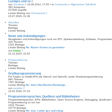
Lustiges und so
von
Jonathan
» 10.09.2014, 17:05 » in
Community
»
Allgemeines Talk-Brett
382
Antworten
317840
Zugriffe
Letzter Beitrag
von
Chromanoid
23.07.2026, 01:38
Aktuelles
Themen
Beiträge
Letzter Beitrag
News und Ankündigungen
Neuigkeiten und Ankündigungen rund um ZFX, Spieleentwicklung, Software, Programmie
229
Themen
1331
Beiträge
Letzter Beitrag
Re: Rainer Grimm ist gestorben
N
von
kimmi
e
22.10.2025, 22:52
u
e
Programmierung
s
Themen
t
Beiträge
e
Letzter Beitrag
r
B
Grafikprogrammierung
e
Für Fragen zu Grafik APIs wie DirectX und OpenGL sowie Shaderprogrammierung.
i
695
Themen
t
7367
Beiträge
r
Letzter Beitrag
Re: Zwei Oberflächen-Rundunge…
a
N
von
joeydee
g
e
19.02.2026, 07:10
u
e
Programmiersprachen, Quelltext und Bibliotheken
s
Programmiersprachen, APIs, Bibliotheken, Open Source Engines, Debugging, Quellcode Fe
t
Programmierung zu tun hat.
e
1023
Themen
r
10779
Beiträge
B
Letzter Beitrag
Re: size_t unter gcc und clang