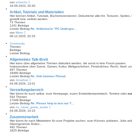
e
N
von
scheichs
i
e
16.09.2023, 20:40
t
u
r
e
Artikel, Tutorials und Materialien
a
s
Hier können Artikel, Tutorials, Bücherrezensionen, Dokumente aller Art, Texturen, Sprite
g
t
gestellt bzw. verlinkt werden.
e
73
Themen
r
1241
Beiträge
B
Letzter Beitrag
Re: Artikelserie "PC Undergro…
e
N
von
Mirror
i
e
08.12.2025, 02:25
t
u
r
e
Community
a
s
Themen
g
t
Beiträge
e
Letzter Beitrag
r
B
Allgemeines Talk-Brett
e
Hier kann über allgemeine Themen diskutiert werden, die sonst in kein Forum passen.
i
Insbesondere über Szene, Games, Kultur, Weltgeschehen, Persönliches, Recht, Hard- un
t
467
Themen
r
18480
Beiträge
a
Letzter Beitrag
Re: Anti-Jammer-Thread
g
N
von
Jonathan
e
04.08.2026, 13:01
u
e
Vorstellungsbereich
s
Hier könnt ihr euch selbst, eure Homepage, euren Entwicklerstammtisch, Termine oder
eu
t
544
Themen
e
17448
Beiträge
r
Letzter Beitrag
Re: Please help to test our T…
B
N
von
no_name_game_studio
e
e
04.08.2026, 14:10
i
u
t
e
Zusammenarbeit
r
s
Hier könnt ihr nach Mitstreitern für eure Projekte suchen, euer Können anbieten, Jobs a
a
t
Gleichgesinnte finden...
g
e
492
Themen
r
1825
Beiträge