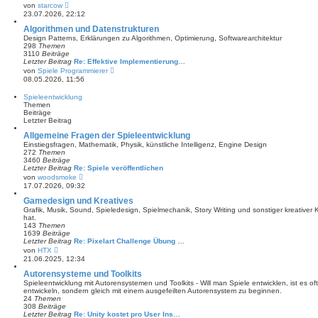
e
N
von
starcow
i
e
23.07.2026, 22:12
t
u
r
e
Algorithmen und Datenstrukturen
a
s
Design Patterns, Erklärungen zu Algorithmen, Optimierung, Softwarearchitektur
g
t
298
Themen
e
3110
Beiträge
r
Letzter Beitrag
Re: Effektive Implementierung…
B
N
von
Spiele Programmierer
e
e
08.05.2026, 11:56
i
u
t
e
Spieleentwicklung
r
s
Themen
a
t
Beiträge
g
e
Letzter Beitrag
r
B
Allgemeine Fragen der Spieleentwicklung
e
Einstiegsfragen, Mathematik, Physik, künstliche Intelligenz, Engine Design
i
272
Themen
t
3460
Beiträge
r
Letzter Beitrag
Re: Spiele veröffentlichen
a
N
von
woodsmoke
g
e
17.07.2026, 09:32
u
e
Gamedesign und Kreatives
s
Grafik, Musik, Sound, Spieledesign, Spielmechanik, Story Writing und sonstiger kreativer
t
hat.
e
143
Themen
r
1639
Beiträge
B
Letzter Beitrag
Re: Pixelart Challenge Übung …
e
N
von
HTX
i
e
21.06.2025, 12:34
t
u
r
e
Autorensysteme und Toolkits
a
s
Spieleentwicklung mit Autorensystemen und Toolkits - Will man Spiele entwicklen, ist es oft
g
t
entwickeln, sondern gleich mit einem ausgefeilten Autorensystem zu beginnen.
e
24
Themen
r
308
Beiträge
B
Letzter Beitrag
Re: Unity kostet pro User Ins…