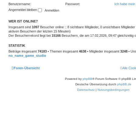
Benutzername:
Passwort:
Ich habe mein
Angemeldet bleiben
WER IST ONLINE?
Insgesamt sind
1097
Besucher online :: 8 sichtbare Mitglieder, 0 unsichtbare Mitglied
aktiven Besuchern der letzten 15 Minuten)
Der Besucherrekord liegt bei
15166
Besuchern, die am 17.02.2026, 09:47 gleichzeitig o
STATISTIK
Beiträge insgesamt
74183
• Themen insgesamt
4638
• Mitglieder insgesamt
3248
• Uns
no_name_game_studio
Foren-Übersicht
Alle Coo
Powered by
phpBB
® Forum Software © phpBB Lim
Deutsche Übersetzung durch
phpBB.de
Datenschutz
|
Nutzungsbedingungen