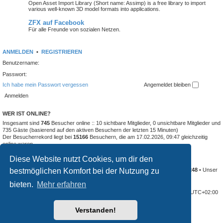
Open Asset Import Library (Short name: Assimp) is a free library to import
various well-known 3D model formats into applications.
ZFX auf Facebook
Für alle Freunde von sozialen Netzen.
ANMELDEN
•
REGISTRIEREN
Benutzername:
Passwort:
Ich habe mein Passwort vergessen
Angemeldet bleiben
WER IST ONLINE?
Insgesamt sind
745
Besucher online :: 10 sichtbare Mitglieder, 0 unsichtbare Mitglieder und
735 Gäste (basierend auf den aktiven Besuchern der letzten 15 Minuten)
Der Besucherrekord liegt bei
15166
Besuchern, die am 17.02.2026, 09:47 gleichzeitig
online waren.
Diese Website nutzt Cookies, um dir den
STATISTIK
bestmöglichen Komfort bei der Nutzung zu
Beiträge insgesamt
74183
• Themen insgesamt
4638
• Mitglieder insgesamt
3248
• Unser
neuestes Mitglied:
no_name_game_studio
bieten.
Mehr erfahren
Foren-Übersicht
Alle Cookies löschen
Alle Zeiten sind
UTC+02:00
Verstanden!
Powered by
phpBB
® Forum Software © phpBB Limited
Deutsche Übersetzung durch
phpBB.de