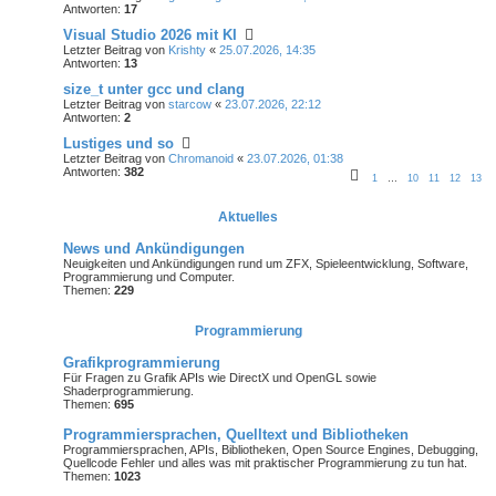
Antworten:
17
Visual Studio 2026 mit KI
Letzter Beitrag von
Krishty
«
25.07.2026, 14:35
Antworten:
13
size_t unter gcc und clang
Letzter Beitrag von
starcow
«
23.07.2026, 22:12
Antworten:
2
Lustiges und so
Letzter Beitrag von
Chromanoid
«
23.07.2026, 01:38
Antworten:
382
1
…
10
11
12
13
Aktuelles
News und Ankündigungen
Neuigkeiten und Ankündigungen rund um ZFX, Spieleentwicklung, Software,
Programmierung und Computer.
Themen:
229
Programmierung
Grafikprogrammierung
Für Fragen zu Grafik APIs wie DirectX und OpenGL sowie
Shaderprogrammierung.
Themen:
695
Programmiersprachen, Quelltext und Bibliotheken
Programmiersprachen, APIs, Bibliotheken, Open Source Engines, Debugging,
Quellcode Fehler und alles was mit praktischer Programmierung zu tun hat.
Themen:
1023