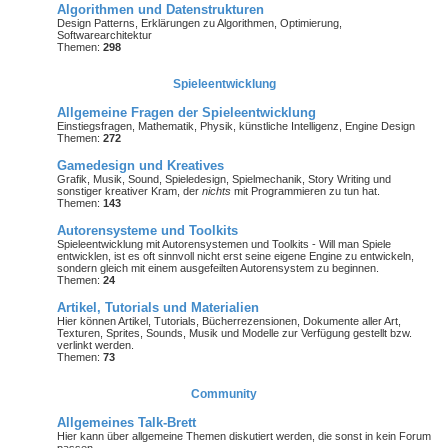
Algorithmen und Datenstrukturen
Design Patterns, Erklärungen zu Algorithmen, Optimierung,
Softwarearchitektur
Themen:
298
Spieleentwicklung
Allgemeine Fragen der Spieleentwicklung
Einstiegsfragen, Mathematik, Physik, künstliche Intelligenz, Engine Design
Themen:
272
Gamedesign und Kreatives
Grafik, Musik, Sound, Spieledesign, Spielmechanik, Story Writing und
sonstiger kreativer Kram, der
nichts
mit Programmieren zu tun hat.
Themen:
143
Autorensysteme und Toolkits
Spieleentwicklung mit Autorensystemen und Toolkits - Will man Spiele
entwicklen, ist es oft sinnvoll nicht erst seine eigene Engine zu entwickeln,
sondern gleich mit einem ausgefeilten Autorensystem zu beginnen.
Themen:
24
Artikel, Tutorials und Materialien
Hier können Artikel, Tutorials, Bücherrezensionen, Dokumente aller Art,
Texturen, Sprites, Sounds, Musik und Modelle zur Verfügung gestellt bzw.
verlinkt werden.
Themen:
73
Community
Allgemeines Talk-Brett
Hier kann über allgemeine Themen diskutiert werden, die sonst in kein Forum
passen.