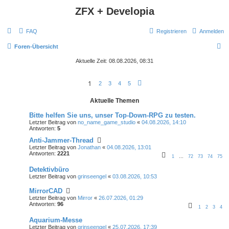
ZFX + Developia
FAQ
Registrieren
Anmelden
S
Foren-Übersicht
u
Aktuelle Zeit: 08.08.2026, 08:31
c
1
h
2
3
4
5
N
ä
e
c
Aktuelle Themen
h
s
t
Bitte helfen Sie uns, unser Top-Down-RPG zu testen.
e
Letzter Beitrag von
no_name_game_studio
«
04.08.2026, 14:10
Antworten:
5
Anti-Jammer-Thread
Letzter Beitrag von
Jonathan
«
04.08.2026, 13:01
Antworten:
2221
1
…
72
73
74
75
Detektivbüro
Letzter Beitrag von
grinseengel
«
03.08.2026, 10:53
MirrorCAD
Letzter Beitrag von
Mirror
«
26.07.2026, 01:29
Antworten:
96
1
2
3
4
Aquarium-Messe
Letzter Beitrag von
grinseengel
«
25.07.2026, 17:39