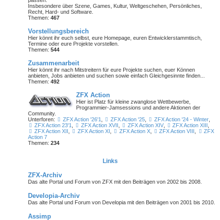
Insbesondere über Szene, Games, Kultur, Weltgeschehen, Persönliches,
Recht, Hard- und Software.
Themen:
467
Vorstellungsbereich
Hier könnt ihr euch selbst, eure Homepage, euren Entwicklerstammtisch,
Termine oder
eure Projekte
vorstellen.
Themen:
544
Zusammenarbeit
Hier könnt ihr nach Mitstreitern für eure Projekte suchen, euer Können
anbieten, Jobs anbieten und suchen sowie einfach Gleichgesinnte finden...
Themen:
492
ZFX Action
Hier ist Platz für kleine zwanglose Wettbewerbe,
Programmier-Jamsessions und andere Aktionen der
Community.
Unterforen:
ZFX Action '26'1
,
ZFX Action '25
,
ZFX Action '24 - Winter
,
ZFX Action 23'1
,
ZFX Action XVII
,
ZFX Action XIV
,
ZFX Action XIII
,
ZFX Action XII
,
ZFX Action XI
,
ZFX Action X
,
ZFX Action VIII
,
ZFX
Action 7
Themen:
234
Links
ZFX-Archiv
Das alte Portal und Forum von ZFX mit den Beiträgen von 2002 bis 2008.
Developia-Archiv
Das alte Portal und Forum von Developia mit den Beiträgen von 2001 bis 2010.
Assimp