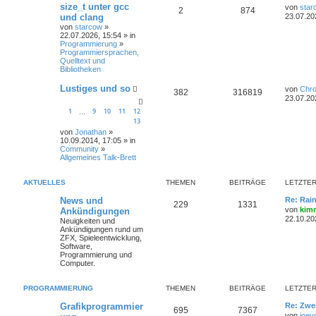
size_t unter gcc
von
star
2
874
und clang
23.07.20
von
starcow
»
22.07.2026, 15:54 » in
Programmierung
»
Programmiersprachen,
Quelltext und
Bibliotheken
Lustiges und so
von
Chr
382
316819
23.07.20
1
9
10
11
12
…
13
von
Jonathan
»
10.09.2014, 17:05 » in
Community
»
Allgemeines Talk-Brett
AKTUELLES
THEMEN
BEITRÄGE
LETZTER
News und
Re: Rai
229
1331
von
kim
Ankündigungen
22.10.20
Neuigkeiten und
Ankündigungen rund um
ZFX, Spieleentwicklung,
Software,
Programmierung und
Computer.
PROGRAMMIERUNG
THEMEN
BEITRÄGE
LETZTER
Grafikprogrammier
Re: Zwe
695
7367
von
joey