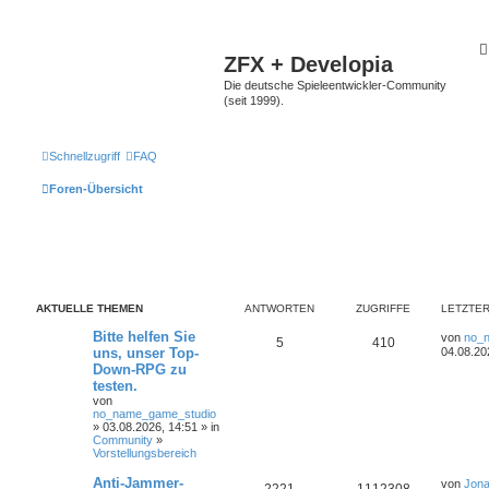
ZFX + Developia
Die deutsche Spieleentwickler-Community
(seit 1999).
Schnellzugriff
FAQ
Foren-Übersicht
AKTUELLE THEMEN
ANTWORTEN
ZUGRIFFE
LETZTER
Bitte helfen Sie
von
no_
5
410
uns, unser Top-
04.08.20
Down-RPG zu
testen.
von
no_name_game_studio
» 03.08.2026, 14:51 » in
Community
»
Vorstellungsbereich
Anti-Jammer-
von
Jona
2221
1112308