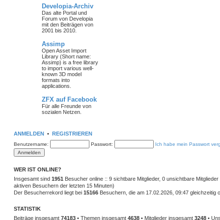
Developia-Archiv
Das alte Portal und
Forum von Developia
mit den Beiträgen von
2001 bis 2010.
Assimp
Open Asset Import
Library (Short name:
Assimp) is a free library
to import various well-
known 3D model
formats into
applications.
ZFX auf Facebook
Für alle Freunde von
sozialen Netzen.
ANMELDEN
•
REGISTRIEREN
Benutzername:
Passwort:
Ich habe mein Passwort ver
WER IST ONLINE?
Insgesamt sind
1951
Besucher online :: 9 sichtbare Mitglieder, 0 unsichtbare Mitglied
aktiven Besuchern der letzten 15 Minuten)
Der Besucherrekord liegt bei
15166
Besuchern, die am 17.02.2026, 09:47 gleichzeitig o
STATISTIK
Beiträge insgesamt
74183
• Themen insgesamt
4638
• Mitglieder insgesamt
3248
• Uns