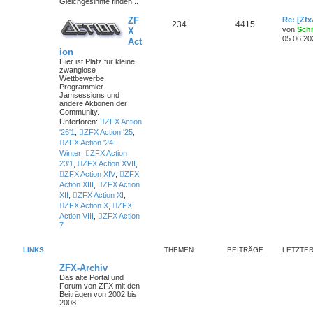
Gleichgesinnte finden...
ZF
Re: [Zf
234
4415
von
Sch
X
05.06.20
Act
ion
Hier ist Platz für kleine
zwanglose
Wettbewerbe,
Programmier-
Jamsessions und
andere Aktionen der
Community.
Unterforen:
ZFX Action
'26'1
,
ZFX Action '25
,
ZFX Action '24 -
Winter
,
ZFX Action
23'1
,
ZFX Action XVII
,
ZFX Action XIV
,
ZFX
Action XIII
,
ZFX Action
XII
,
ZFX Action XI
,
ZFX Action X
,
ZFX
Action VIII
,
ZFX Action
7
LINKS
THEMEN
BEITRÄGE
LETZTER
ZFX-Archiv
Das alte Portal und
Forum von ZFX mit den
Beiträgen von 2002 bis
2008.