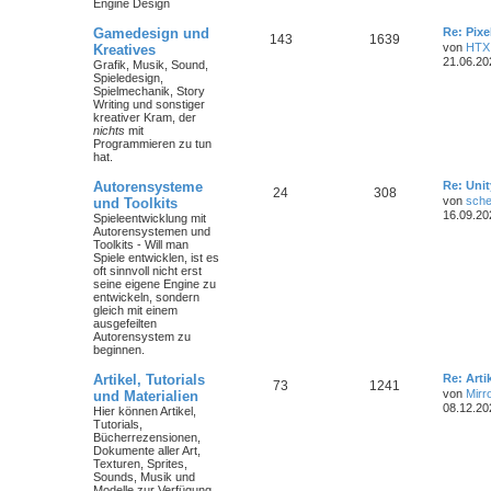
Engine Design
Gamedesign und
Re: Pix
143
1639
von
HTX
Kreatives
21.06.20
Grafik, Musik, Sound,
Spieledesign,
Spielmechanik, Story
Writing und sonstiger
kreativer Kram, der
nichts
mit
Programmieren zu tun
hat.
Autorensysteme
Re: Unit
24
308
von
sche
und Toolkits
16.09.20
Spieleentwicklung mit
Autorensystemen und
Toolkits - Will man
Spiele entwicklen, ist es
oft sinnvoll nicht erst
seine eigene Engine zu
entwickeln, sondern
gleich mit einem
ausgefeilten
Autorensystem zu
beginnen.
Artikel, Tutorials
Re: Art
73
1241
von
Mirr
und Materialien
08.12.20
Hier können Artikel,
Tutorials,
Bücherrezensionen,
Dokumente aller Art,
Texturen, Sprites,
Sounds, Musik und
Modelle zur Verfügung