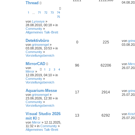
Thread
04.08.20
1
71
72
73
74
…
75
von
Lynxeye
»
28.08.2010, 00:18 » in
Community
»
Allgemeines Talk-Brett
Detektivbüro
von
grin
0
225
von
grinseengel
»
03.08.20
03.08.2026, 10:53 » in
Community
»
Vorstellungsbereich
MirrorCAD
von
Mirr
96
62206
von
26.07.20
1
2
3
4
Mirror
»
12.09.2019, 04:10 » in
Community
»
Vorstellungsbereich
Aquarium-Messe
von
grin
17
2914
von
grinseengel
»
25.07.20
23.06.2026, 12:30 » in
Community
»
Vorstellungsbereich
Visual Studio 2026
von
Kris
13
6292
mit KI
25.07.20
von
Mirror
» 12.11.2025,
11:32 » in
Community
»
Allgemeines Talk-Brett