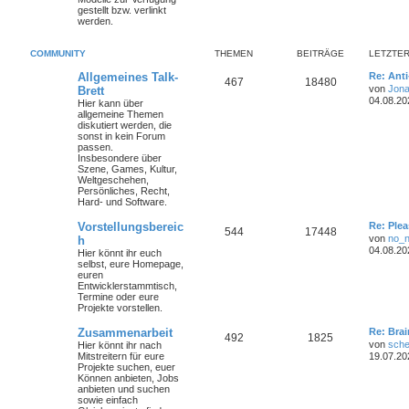
gestellt bzw. verlinkt
werden.
COMMUNITY
THEMEN
BEITRÄGE
LETZTER
Allgemeines Talk-
Re: Ant
467
18480
von
Jona
Brett
04.08.20
Hier kann über
allgemeine Themen
diskutiert werden, die
sonst in kein Forum
passen.
Insbesondere über
Szene, Games, Kultur,
Weltgeschehen,
Persönliches, Recht,
Hard- und Software.
Vorstellungsbereic
Re: Plea
544
17448
von
no_
h
04.08.20
Hier könnt ihr euch
selbst, eure Homepage,
euren
Entwicklerstammtisch,
Termine oder
eure
Projekte
vorstellen.
Zusammenarbeit
Re: Bra
492
1825
von
sche
Hier könnt ihr nach
Mitstreitern für eure
19.07.20
Projekte suchen, euer
Können anbieten, Jobs
anbieten und suchen
sowie einfach