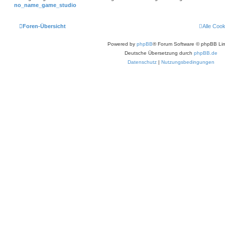
no_name_game_studio
Foren-Übersicht
Alle Coo
Powered by
phpBB
® Forum Software © phpBB Lim
Deutsche Übersetzung durch
phpBB.de
Datenschutz
|
Nutzungsbedingungen