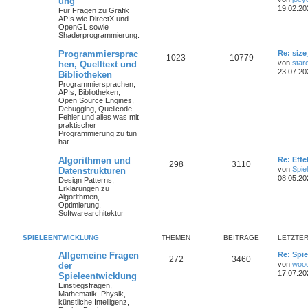
ung
19.02.20
Für Fragen zu Grafik
APIs wie DirectX und
OpenGL sowie
Shaderprogrammierung.
Programmiersprac
Re: size
1023
10779
von
star
hen, Quelltext und
23.07.20
Bibliotheken
Programmiersprachen,
APIs, Bibliotheken,
Open Source Engines,
Debugging, Quellcode
Fehler und alles was mit
praktischer
Programmierung zu tun
hat.
Algorithmen und
Re: Eff
298
3110
von
Spie
Datenstrukturen
08.05.20
Design Patterns,
Erklärungen zu
Algorithmen,
Optimierung,
Softwarearchitektur
SPIELEENTWICKLUNG
THEMEN
BEITRÄGE
LETZTER
Allgemeine Fragen
Re: Spie
272
3460
von
woo
der
17.07.20
Spieleentwicklung
Einstiegsfragen,
Mathematik, Physik,
künstliche Intelligenz,