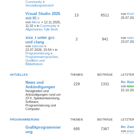
Community
»
Vorstellungsbereich
Visual Studio 2026
von
Kris
13
6511
mit KI
25.07.20
von
Mirror
» 12.11.2025,
11:32 » in
Community
»
Allgemeines Talk-Brett
size_t unter gcc
von
star
2
941
und clang
23.07.20
von
starcow
»
22.07.2026, 15:54 » in
Programmierung
»
Programmiersprachen,
Quelltext und
Bibliotheken
AKTUELLES
THEMEN
BEITRÄGE
LETZTER
News und
Re: Rai
229
1331
von
kim
Ankündigungen
22.10.20
Neuigkeiten und
Ankündigungen rund um
ZFX, Spieleentwicklung,
Software,
Programmierung und
Computer.
PROGRAMMIERUNG
THEMEN
BEITRÄGE
LETZTER
Grafikprogrammier
Re: Zwe
695
7367
von
joey
ung