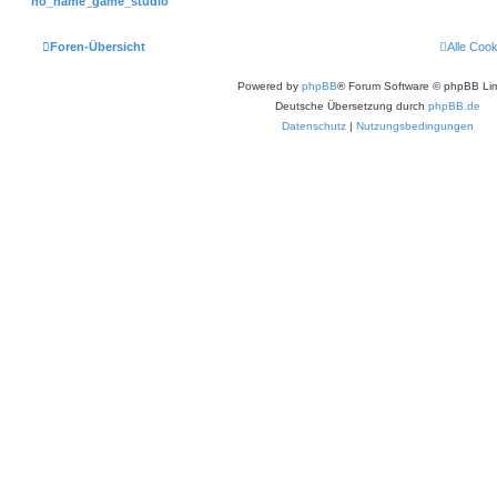
no_name_game_studio
Foren-Übersicht
Alle Coo
Powered by
phpBB
® Forum Software © phpBB Lim
Deutsche Übersetzung durch
phpBB.de
Datenschutz
|
Nutzungsbedingungen