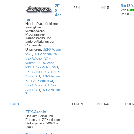
ZF
Re: [Zf
234
4415
von
Sch
X
05.06.20
Act
ion
Hier ist Platz für kleine
zwanglose
Wettbewerbe,
Programmier-
Jamsessions und
andere Aktionen der
Community.
Unterforen:
ZFX Action
'26'1
,
ZFX Action '25
,
ZFX Action '24 -
Winter
,
ZFX Action
23'1
,
ZFX Action XVII
,
ZFX Action XIV
,
ZFX
Action XIII
,
ZFX Action
XII
,
ZFX Action XI
,
ZFX Action X
,
ZFX
Action VIII
,
ZFX Action
7
LINKS
THEMEN
BEITRÄGE
LETZTER
ZFX-Archiv
Das alte Portal und
Forum von ZFX mit den
Beiträgen von 2002 bis
2008.