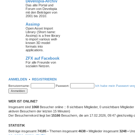
Developia-Archiv
Das alte Portal und
Forum von Developia
mit den Beiträgen von
2001 bis 2010.
Assimp
Open Asset Import
Library (Short name:
Assimp) is a free library
to import various well-
known 3D model
formats into
applications.
ZFX auf Facebook
Für alle Freunde von
sozialen Netzen.
ANMELDEN
•
REGISTRIEREN
Benutzername:
Passwort:
Ich habe mein Passwort ver
WER IST ONLINE?
Insgesamt sind
1068
Besucher online :: 8 sichtbare Mitglieder, 0 unsichtbare Mitglied
aktiven Besuchern der letzten 15 Minuten)
Der Besucherrekord liegt bei
15166
Besuchern, die am 17.02.2026, 09:47 gleichzeitig o
STATISTIK
Beiträge insgesamt
74185
• Themen insgesamt
4638
• Mitglieder insgesamt
3248
• Uns