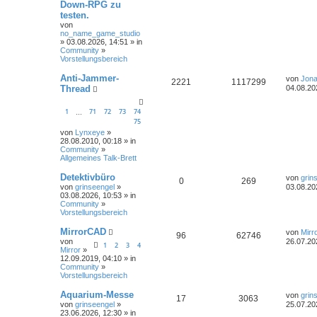
Down-RPG zu
testen.
von
no_name_game_studio
» 03.08.2026, 14:51 » in
Community
»
Vorstellungsbereich
Anti-Jammer-
von
Jona
2221
1117299
Thread
04.08.20
1
71
72
73
74
…
75
von
Lynxeye
»
28.08.2010, 00:18 » in
Community
»
Allgemeines Talk-Brett
Detektivbüro
von
grin
0
269
von
grinseengel
»
03.08.20
03.08.2026, 10:53 » in
Community
»
Vorstellungsbereich
MirrorCAD
von
Mirr
96
62746
von
26.07.20
1
2
3
4
Mirror
»
12.09.2019, 04:10 » in
Community
»
Vorstellungsbereich
Aquarium-Messe
von
grin
17
3063
von
grinseengel
»
25.07.20
23.06.2026, 12:30 » in