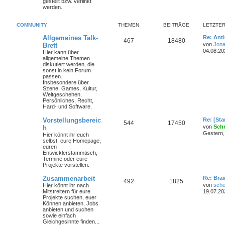
gestellt bzw. verlinkt
werden.
COMMUNITY
THEMEN
BEITRÄGE
LETZTER
Allgemeines Talk-
Re: Ant
467
18480
von
Jona
Brett
04.08.20
Hier kann über
allgemeine Themen
diskutiert werden, die
sonst in kein Forum
passen.
Insbesondere über
Szene, Games, Kultur,
Weltgeschehen,
Persönliches, Recht,
Hard- und Software.
Vorstellungsbereic
Re: [St
544
17450
von
Sch
h
Gestern,
Hier könnt ihr euch
selbst, eure Homepage,
euren
Entwicklerstammtisch,
Termine oder
eure
Projekte
vorstellen.
Zusammenarbeit
Re: Bra
492
1825
von
sche
Hier könnt ihr nach
Mitstreitern für eure
19.07.20
Projekte suchen, euer
Können anbieten, Jobs
anbieten und suchen
sowie einfach
Gleichgesinnte finden...