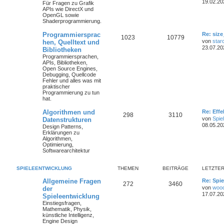
19.02.20
Für Fragen zu Grafik
APIs wie DirectX und
OpenGL sowie
Shaderprogrammierung.
Programmiersprac
Re: size
1023
10779
von
star
hen, Quelltext und
23.07.20
Bibliotheken
Programmiersprachen,
APIs, Bibliotheken,
Open Source Engines,
Debugging, Quellcode
Fehler und alles was mit
praktischer
Programmierung zu tun
hat.
Algorithmen und
Re: Eff
298
3110
von
Spie
Datenstrukturen
08.05.20
Design Patterns,
Erklärungen zu
Algorithmen,
Optimierung,
Softwarearchitektur
SPIELEENTWICKLUNG
THEMEN
BEITRÄGE
LETZTER
Allgemeine Fragen
Re: Spie
272
3460
von
woo
der
17.07.20
Spieleentwicklung
Einstiegsfragen,
Mathematik, Physik,
künstliche Intelligenz,
Engine Design