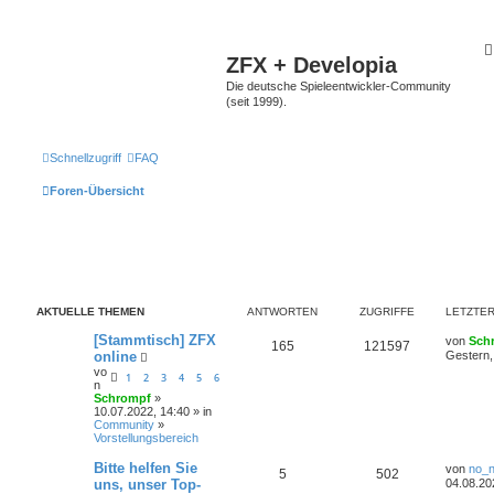
ZFX + Developia
Die deutsche Spieleentwickler-Community
(seit 1999).
Schnellzugriff
FAQ
Foren-Übersicht
AKTUELLE THEMEN
ANTWORTEN
ZUGRIFFE
LETZTER
[Stammtisch] ZFX
von
Sch
165
121597
online
Gestern,
vo
1
2
3
4
5
6
n
Schrompf
»
10.07.2022, 14:40 » in
Community
»
Vorstellungsbereich
Bitte helfen Sie
von
no_
5
502
uns, unser Top-
04.08.20