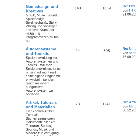
Gamedesign und
Re: Pix
143
1639
von
HTX
Kreatives
21.06.20
Grafik, Musik, Sound,
Spieledesign,
Spielmechanik, Story
Writing und sonstiger
kreativer Kram, der
nichts
mit
Programmieren zu tun
hat.
Autorensysteme
Re: Unit
24
308
von
sche
und Toolkits
16.09.20
Spieleentwicklung mit
Autorensystemen und
Toolkits - Will man
Spiele entwicklen, ist es
oft sinnvoll nicht erst
seine eigene Engine zu
entwickeln, sondern
gleich mit einem
ausgefeilten
Autorensystem zu
beginnen.
Artikel, Tutorials
Re: Art
73
1241
von
Mirr
und Materialien
08.12.20
Hier können Artikel,
Tutorials,
Bücherrezensionen,
Dokumente aller Art,
Texturen, Sprites,
Sounds, Musik und
Modelle zur Verfügung