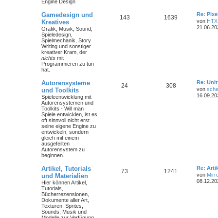
Engine Design
Gamedesign und
Re: Pix
143
1639
von
HTX
Kreatives
21.06.20
Grafik, Musik, Sound,
Spieledesign,
Spielmechanik, Story
Writing und sonstiger
kreativer Kram, der
nichts
mit
Programmieren zu tun
hat.
Autorensysteme
Re: Unit
24
308
von
sche
und Toolkits
16.09.20
Spieleentwicklung mit
Autorensystemen und
Toolkits - Will man
Spiele entwicklen, ist es
oft sinnvoll nicht erst
seine eigene Engine zu
entwickeln, sondern
gleich mit einem
ausgefeilten
Autorensystem zu
beginnen.
Artikel, Tutorials
Re: Art
73
1241
von
Mirr
und Materialien
08.12.20
Hier können Artikel,
Tutorials,
Bücherrezensionen,
Dokumente aller Art,
Texturen, Sprites,
Sounds, Musik und
Modelle zur Verfügung