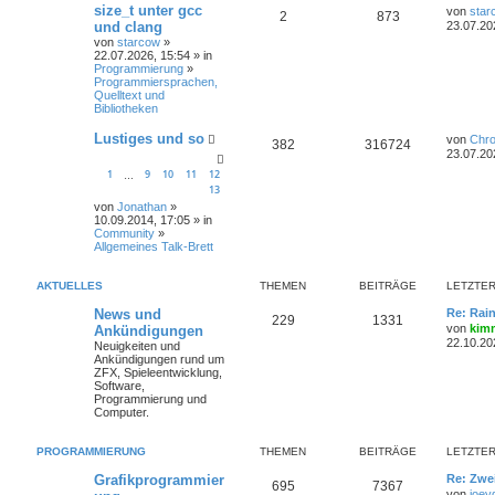
size_t unter gcc
von
star
2
873
und clang
23.07.20
von
starcow
»
22.07.2026, 15:54 » in
Programmierung
»
Programmiersprachen,
Quelltext und
Bibliotheken
Lustiges und so
von
Chr
382
316724
23.07.20
1
9
10
11
12
…
13
von
Jonathan
»
10.09.2014, 17:05 » in
Community
»
Allgemeines Talk-Brett
AKTUELLES
THEMEN
BEITRÄGE
LETZTER
News und
Re: Rai
229
1331
von
kim
Ankündigungen
22.10.20
Neuigkeiten und
Ankündigungen rund um
ZFX, Spieleentwicklung,
Software,
Programmierung und
Computer.
PROGRAMMIERUNG
THEMEN
BEITRÄGE
LETZTER
Grafikprogrammier
Re: Zwe
695
7367
von
joey