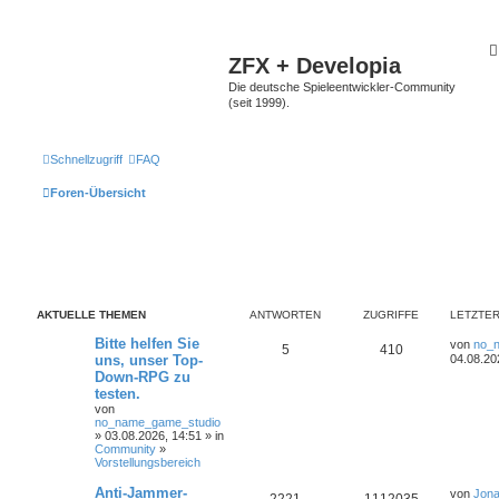
ZFX + Developia
Die deutsche Spieleentwickler-Community
(seit 1999).
Schnellzugriff
FAQ
Foren-Übersicht
AKTUELLE THEMEN
ANTWORTEN
ZUGRIFFE
LETZTER
Bitte helfen Sie
von
no_
5
410
uns, unser Top-
04.08.20
Down-RPG zu
testen.
von
no_name_game_studio
» 03.08.2026, 14:51 » in
Community
»
Vorstellungsbereich
Anti-Jammer-
von
Jona
2221
1112035