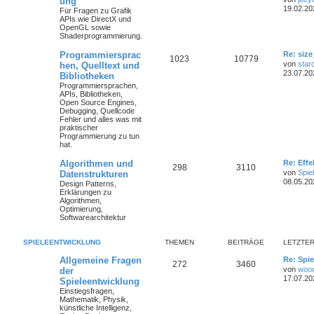
ung
19.02.20
Für Fragen zu Grafik
APIs wie DirectX und
OpenGL sowie
Shaderprogrammierung.
Programmiersprac
Re: size
1023
10779
von
star
hen, Quelltext und
23.07.20
Bibliotheken
Programmiersprachen,
APIs, Bibliotheken,
Open Source Engines,
Debugging, Quellcode
Fehler und alles was mit
praktischer
Programmierung zu tun
hat.
Algorithmen und
Re: Eff
298
3110
von
Spie
Datenstrukturen
08.05.20
Design Patterns,
Erklärungen zu
Algorithmen,
Optimierung,
Softwarearchitektur
SPIELEENTWICKLUNG
THEMEN
BEITRÄGE
LETZTER
Allgemeine Fragen
Re: Spie
272
3460
von
woo
der
17.07.20
Spieleentwicklung
Einstiegsfragen,
Mathematik, Physik,
künstliche Intelligenz,