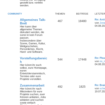
gestellt bzw. verlinkt
werden.
COMMUNITY
THEMEN
BEITRÄGE
LETZTER
Allgemeines Talk-
Re: Ant
467
18480
von
Jona
Brett
04.08.20
Hier kann über
allgemeine Themen
diskutiert werden, die
sonst in kein Forum
passen.
Insbesondere über
Szene, Games, Kultur,
Weltgeschehen,
Persönliches, Recht,
Hard- und Software.
Vorstellungsbereic
Re: Plea
544
17448
von
no_
h
04.08.20
Hier könnt ihr euch
selbst, eure Homepage,
euren
Entwicklerstammtisch,
Termine oder
eure
Projekte
vorstellen.
Zusammenarbeit
Re: Bra
492
1825
von
sche
Hier könnt ihr nach
Mitstreitern für eure
19.07.20
Projekte suchen, euer
Können anbieten, Jobs
anbieten und suchen
sowie einfach