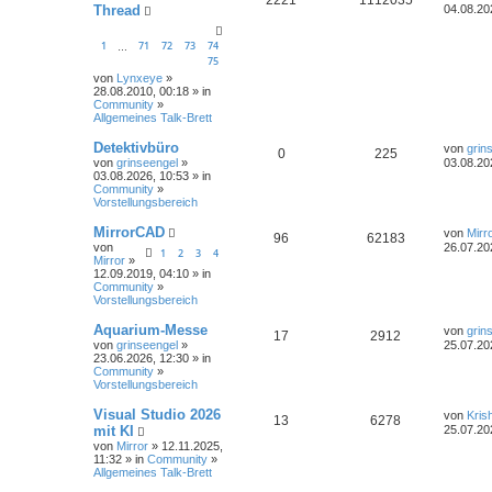
Thread
04.08.20
1
71
72
73
74
…
75
von
Lynxeye
»
28.08.2010, 00:18 » in
Community
»
Allgemeines Talk-Brett
Detektivbüro
von
grin
0
225
von
grinseengel
»
03.08.20
03.08.2026, 10:53 » in
Community
»
Vorstellungsbereich
MirrorCAD
von
Mirr
96
62183
von
26.07.20
1
2
3
4
Mirror
»
12.09.2019, 04:10 » in
Community
»
Vorstellungsbereich
Aquarium-Messe
von
grin
17
2912
von
grinseengel
»
25.07.20
23.06.2026, 12:30 » in
Community
»
Vorstellungsbereich
Visual Studio 2026
von
Kris
13
6278
mit KI
25.07.20
von
Mirror
» 12.11.2025,
11:32 » in
Community
»
Allgemeines Talk-Brett