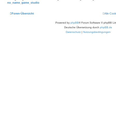
no_name_game_studio
Foren-Übersicht
Alle Coo
Powered by
phpBB
® Forum Software © phpBB Lim
Deutsche Übersetzung durch
phpBB.de
Datenschutz
|
Nutzungsbedingungen