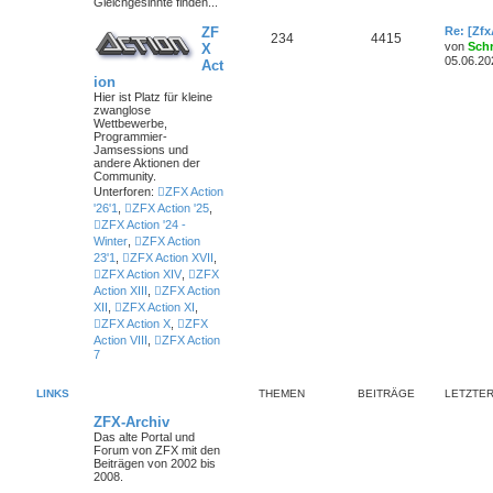
Gleichgesinnte finden...
ZF
Re: [Zf
234
4415
von
Sch
X
05.06.20
Act
ion
Hier ist Platz für kleine
zwanglose
Wettbewerbe,
Programmier-
Jamsessions und
andere Aktionen der
Community.
Unterforen:
ZFX Action
'26'1
,
ZFX Action '25
,
ZFX Action '24 -
Winter
,
ZFX Action
23'1
,
ZFX Action XVII
,
ZFX Action XIV
,
ZFX
Action XIII
,
ZFX Action
XII
,
ZFX Action XI
,
ZFX Action X
,
ZFX
Action VIII
,
ZFX Action
7
LINKS
THEMEN
BEITRÄGE
LETZTER
ZFX-Archiv
Das alte Portal und
Forum von ZFX mit den
Beiträgen von 2002 bis
2008.