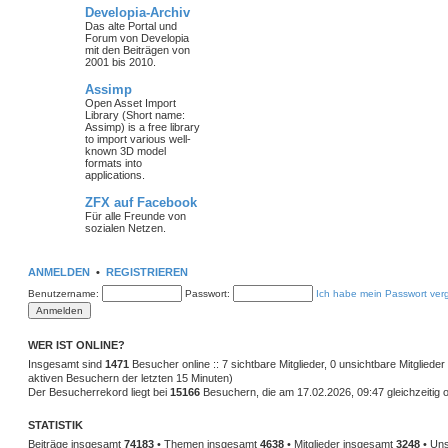
Developia-Archiv
Das alte Portal und
Forum von Developia
mit den Beiträgen von
2001 bis 2010.
Assimp
Open Asset Import
Library (Short name:
Assimp) is a free library
to import various well-
known 3D model
formats into
applications.
ZFX auf Facebook
Für alle Freunde von
sozialen Netzen.
ANMELDEN
•
REGISTRIEREN
Benutzername:
Passwort:
Ich habe mein Passwort ver
WER IST ONLINE?
Insgesamt sind
1471
Besucher online :: 7 sichtbare Mitglieder, 0 unsichtbare Mitglied
aktiven Besuchern der letzten 15 Minuten)
Der Besucherrekord liegt bei
15166
Besuchern, die am 17.02.2026, 09:47 gleichzeitig o
STATISTIK
Beiträge insgesamt
74183
• Themen insgesamt
4638
• Mitglieder insgesamt
3248
• Uns