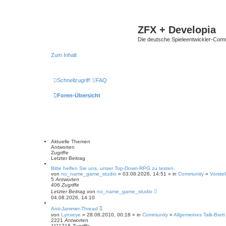
ZFX + Developia
Die deutsche Spieleentwickler-Comm
Zum Inhalt
Schnellzugriff
FAQ
Foren-Übersicht
Aktuelle Themen
Antworten
Zugriffe
Letzter Beitrag
Bitte helfen Sie uns, unser Top-Down-RPG zu testen.
von
no_name_game_studio
» 03.08.2026, 14:51 » in
Community
»
Vorste
5
Antworten
406
Zugriffe
Letzter Beitrag
von
no_name_game_studio
04.08.2026, 14:10
Anti-Jammer-Thread
von
Lynxeye
» 28.08.2010, 00:18 » in
Community
»
Allgemeines Talk-Brett
2221
Antworten
1111718
Zugriffe