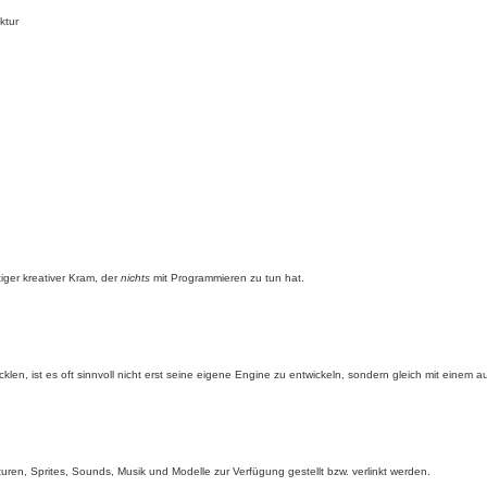
ktur
iger kreativer Kram, der
nichts
mit Programmieren zu tun hat.
cklen, ist es oft sinnvoll nicht erst seine eigene Engine zu entwickeln, sondern gleich mit einem
turen, Sprites, Sounds, Musik und Modelle zur Verfügung gestellt bzw. verlinkt werden.