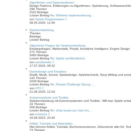
t
e
Algorithmen und Datenstrukturen
r
s
Design Patterns, Erklärungen zu Algorithmen, Optimierung, Softwarearchite
a
t
298
Themen
g
e
3110
Beiträge
r
Letzter Beitrag
Re: Effektive Implementierung…
B
N
von
Spiele Programmierer
e
e
08.05.2026, 11:56
i
u
t
e
Spieleentwicklung
r
s
Themen
a
t
Beiträge
g
e
Letzter Beitrag
r
B
Allgemeine Fragen der Spieleentwicklung
e
Einstiegsfragen, Mathematik, Physik, künstliche Intelligenz, Engine Design
i
272
Themen
t
3460
Beiträge
r
Letzter Beitrag
Re: Spiele veröffentlichen
a
N
von
woodsmoke
g
e
17.07.2026, 09:32
u
e
Gamedesign und Kreatives
s
Grafik, Musik, Sound, Spieledesign, Spielmechanik, Story Writing und sonst
t
143
Themen
e
1639
Beiträge
r
Letzter Beitrag
Re: Pixelart Challenge Übung …
B
N
von
HTX
e
e
21.06.2025, 12:34
i
u
t
e
Autorensysteme und Toolkits
r
s
Spieleentwicklung mit Autorensystemen und Toolkits - Will man Spiele entwi
a
t
24
Themen
g
e
308
Beiträge
r
Letzter Beitrag
Re: Unity kostet pro User Ins…
B
N
von
scheichs
e
e
16.09.2023, 20:40
i
u
t
e
Artikel, Tutorials und Materialien
r
s
Hier können Artikel, Tutorials, Bücherrezensionen, Dokumente aller Art, Tex
a
t
73
Themen