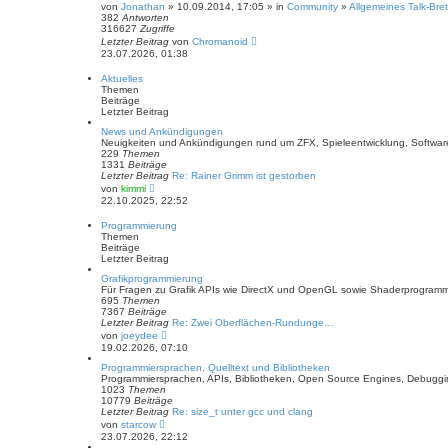
von
Jonathan
» 10.09.2014, 17:05 » in
Community
»
Allgemeines Talk-Bret
382
Antworten
316627
Zugriffe
Letzter Beitrag
von
Chromanoid
23.07.2026, 01:38
Aktuelles
Themen
Beiträge
Letzter Beitrag
News und Ankündigungen
Neuigkeiten und Ankündigungen rund um ZFX, Spieleentwicklung, Softwa
229
Themen
1331
Beiträge
Letzter Beitrag
Re: Rainer Grimm ist gestorben
N
von
kimmi
e
22.10.2025, 22:52
u
e
Programmierung
s
Themen
t
Beiträge
e
Letzter Beitrag
r
B
Grafikprogrammierung
e
Für Fragen zu Grafik APIs wie DirectX und OpenGL sowie Shaderprogramm
i
695
Themen
t
7367
Beiträge
r
Letzter Beitrag
Re: Zwei Oberflächen-Rundunge…
a
N
von
joeydee
g
e
19.02.2026, 07:10
u
e
Programmiersprachen, Quelltext und Bibliotheken
s
Programmiersprachen, APIs, Bibliotheken, Open Source Engines, Debugging
t
1023
Themen
e
10779
Beiträge
r
Letzter Beitrag
Re: size_t unter gcc und clang
B
N
von
starcow
e
e
23.07.2026, 22:12
i
u