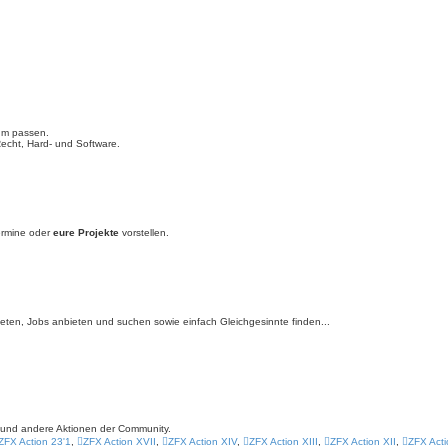
rum passen.
echt, Hard- und Software.
ermine oder
eure Projekte
vorstellen.
bieten, Jobs anbieten und suchen sowie einfach Gleichgesinnte finden...
s und andere Aktionen der Community.
ZFX Action 23'1
,
ZFX Action XVII
,
ZFX Action XIV
,
ZFX Action XIII
,
ZFX Action XII
,
ZFX Acti