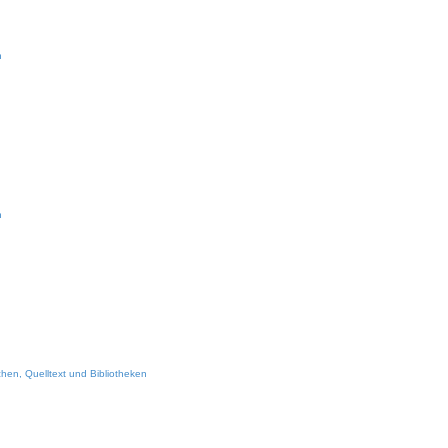
h
h
hen, Quelltext und Bibliotheken