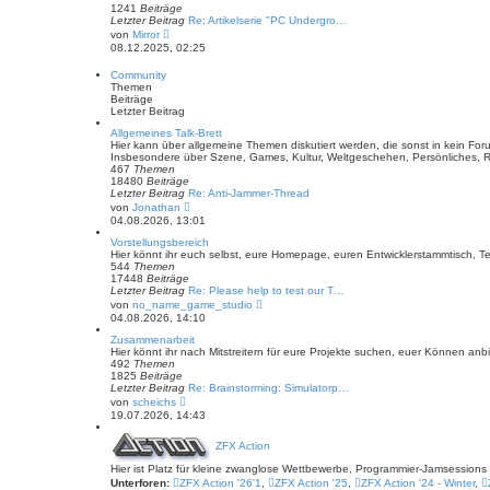
g
e
1241
Beiträge
r
Letzter Beitrag
Re: Artikelserie "PC Undergro…
B
N
von
Mirror
e
e
08.12.2025, 02:25
i
u
t
e
Community
r
s
Themen
a
t
Beiträge
g
e
Letzter Beitrag
r
B
Allgemeines Talk-Brett
e
Hier kann über allgemeine Themen diskutiert werden, die sonst in kein Fo
i
Insbesondere über Szene, Games, Kultur, Weltgeschehen, Persönliches, R
t
467
Themen
r
18480
Beiträge
a
Letzter Beitrag
Re: Anti-Jammer-Thread
g
N
von
Jonathan
e
04.08.2026, 13:01
u
e
Vorstellungsbereich
s
Hier könnt ihr euch selbst, eure Homepage, euren Entwicklerstammtisch, T
t
544
Themen
e
17448
Beiträge
r
Letzter Beitrag
Re: Please help to test our T…
B
N
von
no_name_game_studio
e
e
04.08.2026, 14:10
i
u
t
e
Zusammenarbeit
r
s
Hier könnt ihr nach Mitstreitern für eure Projekte suchen, euer Können an
a
t
492
Themen
g
e
1825
Beiträge
r
Letzter Beitrag
Re: Brainstorming: Simulatorp…
B
N
von
scheichs
e
e
19.07.2026, 14:43
i
u
t
e
r
ZFX Action
s
a
t
Hier ist Platz für kleine zwanglose Wettbewerbe, Programmier-Jamsession
g
e
Unterforen:
ZFX Action '26'1
r
,
ZFX Action '25
,
ZFX Action '24 - Winter
,