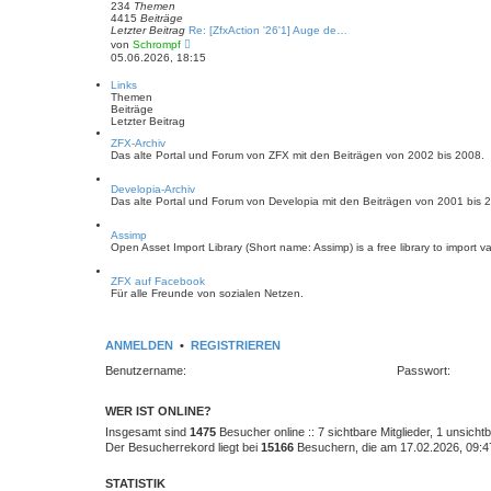
B
234
Themen
e
4415
Beiträge
i
Letzter Beitrag
Re: [ZfxAction '26'1] Auge de…
t
N
von
Schrompf
r
e
05.06.2026, 18:15
a
u
g
e
Links
s
Themen
t
Beiträge
e
Letzter Beitrag
r
B
ZFX-Archiv
e
Das alte Portal und Forum von ZFX mit den Beiträgen von 2002 bis 2008.
i
t
r
Developia-Archiv
a
Das alte Portal und Forum von Developia mit den Beiträgen von 2001 bis 
g
Assimp
Open Asset Import Library (Short name: Assimp) is a free library to import v
ZFX auf Facebook
Für alle Freunde von sozialen Netzen.
ANMELDEN
•
REGISTRIEREN
Benutzername:
Passwort:
WER IST ONLINE?
Insgesamt sind
1475
Besucher online :: 7 sichtbare Mitglieder, 1 unsich
Der Besucherrekord liegt bei
15166
Besuchern, die am 17.02.2026, 09:47 
STATISTIK