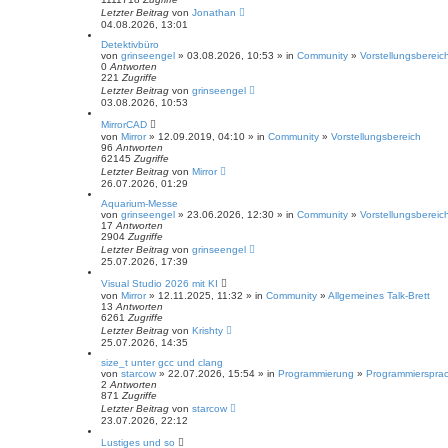
Letzter Beitrag
von
Jonathan
04.08.2026, 13:01
Detektivbüro
von
grinseengel
» 03.08.2026, 10:53 » in
Community
»
Vorstellungsbereic
0
Antworten
221
Zugriffe
Letzter Beitrag
von
grinseengel
03.08.2026, 10:53
MirrorCAD
von
Mirror
» 12.09.2019, 04:10 » in
Community
»
Vorstellungsbereich
96
Antworten
62145
Zugriffe
Letzter Beitrag
von
Mirror
26.07.2026, 01:29
Aquarium-Messe
von
grinseengel
» 23.06.2026, 12:30 » in
Community
»
Vorstellungsbereic
17
Antworten
2904
Zugriffe
Letzter Beitrag
von
grinseengel
25.07.2026, 17:39
Visual Studio 2026 mit KI
von
Mirror
» 12.11.2025, 11:32 » in
Community
»
Allgemeines Talk-Brett
13
Antworten
6261
Zugriffe
Letzter Beitrag
von
Krishty
25.07.2026, 14:35
size_t unter gcc und clang
von
starcow
» 22.07.2026, 15:54 » in
Programmierung
»
Programmiersprac
2
Antworten
871
Zugriffe
Letzter Beitrag
von
starcow
23.07.2026, 22:12
Lustiges und so