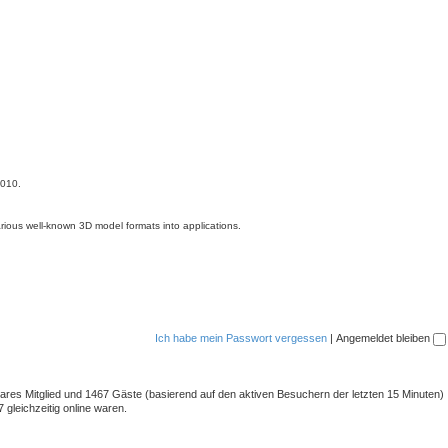
2010.
arious well-known 3D model formats into applications.
Ich habe mein Passwort vergessen
|
Angemeldet bleiben
tbares Mitglied und 1467 Gäste (basierend auf den aktiven Besuchern der letzten 15 Minuten)
gleichzeitig online waren.