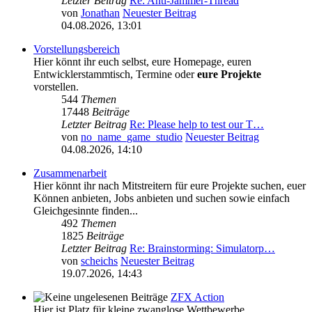
Letzter Beitrag
Re: Anti-Jammer-Thread
von
Jonathan
Neuester Beitrag
04.08.2026, 13:01
Vorstellungsbereich
Hier könnt ihr euch selbst, eure Homepage, euren
Entwicklerstammtisch, Termine oder
eure Projekte
vorstellen.
544
Themen
17448
Beiträge
Letzter Beitrag
Re: Please help to test our T…
von
no_name_game_studio
Neuester Beitrag
04.08.2026, 14:10
Zusammenarbeit
Hier könnt ihr nach Mitstreitern für eure Projekte suchen, euer
Können anbieten, Jobs anbieten und suchen sowie einfach
Gleichgesinnte finden...
492
Themen
1825
Beiträge
Letzter Beitrag
Re: Brainstorming: Simulatorp…
von
scheichs
Neuester Beitrag
19.07.2026, 14:43
ZFX Action
Hier ist Platz für kleine zwanglose Wettbewerbe,