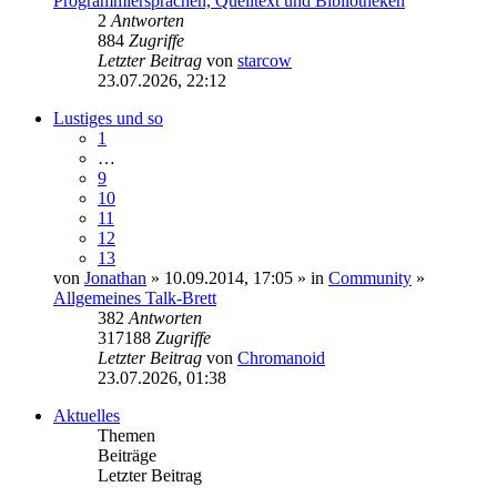
Programmiersprachen, Quelltext und Bibliotheken
2
Antworten
884
Zugriffe
Letzter Beitrag
von
starcow
23.07.2026, 22:12
Lustiges und so
1
…
9
10
11
12
13
von
Jonathan
» 10.09.2014, 17:05 » in
Community
»
Allgemeines Talk-Brett
382
Antworten
317188
Zugriffe
Letzter Beitrag
von
Chromanoid
23.07.2026, 01:38
Aktuelles
Themen
Beiträge
Letzter Beitrag