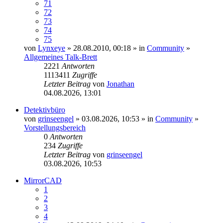
71
72
73
74
75
von
Lynxeye
» 28.08.2010, 00:18 » in
Community
»
Allgemeines Talk-Brett
2221
Antworten
1113411
Zugriffe
Letzter Beitrag
von
Jonathan
04.08.2026, 13:01
Detektivbüro
von
grinseengel
» 03.08.2026, 10:53 » in
Community
»
Vorstellungsbereich
0
Antworten
234
Zugriffe
Letzter Beitrag
von
grinseengel
03.08.2026, 10:53
MirrorCAD
1
2
3
4