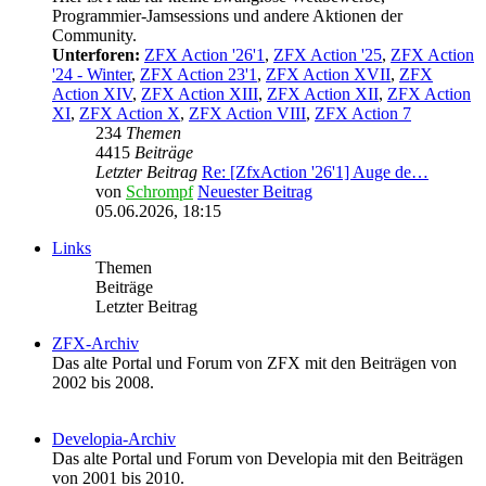
Programmier-Jamsessions und andere Aktionen der
Community.
Unterforen:
ZFX Action '26'1
,
ZFX Action '25
,
ZFX Action
'24 - Winter
,
ZFX Action 23'1
,
ZFX Action XVII
,
ZFX
Action XIV
,
ZFX Action XIII
,
ZFX Action XII
,
ZFX Action
XI
,
ZFX Action X
,
ZFX Action VIII
,
ZFX Action 7
234
Themen
4415
Beiträge
Letzter Beitrag
Re: [ZfxAction '26'1] Auge de…
von
Schrompf
Neuester Beitrag
05.06.2026, 18:15
Links
Themen
Beiträge
Letzter Beitrag
ZFX-Archiv
Das alte Portal und Forum von ZFX mit den Beiträgen von
2002 bis 2008.
Developia-Archiv
Das alte Portal und Forum von Developia mit den Beiträgen
von 2001 bis 2010.